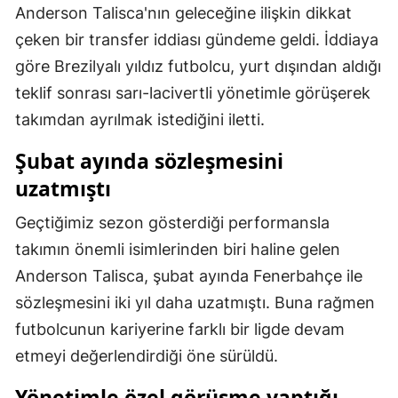
Anderson Talisca'nın geleceğine ilişkin dikkat
Mersin
çeken bir transfer iddiası gündeme geldi. İddiaya
İstanbul
göre Brezilyalı yıldız futbolcu, yurt dışından aldığı
teklif sonrası sarı-lacivertli yönetimle görüşerek
İzmir
takımdan ayrılmak istediğini iletti.
Kars
Şubat ayında sözleşmesini
Kastamonu
uzatmıştı
Kayseri
Geçtiğimiz sezon gösterdiği performansla
Kırklareli
takımın önemli isimlerinden biri haline gelen
Anderson Talisca, şubat ayında Fenerbahçe ile
Kırşehir
sözleşmesini iki yıl daha uzatmıştı. Buna rağmen
Kocaeli
futbolcunun kariyerine farklı bir ligde devam
Konya
etmeyi değerlendirdiği öne sürüldü.
Kütahya
Yönetimle özel görüşme yaptığı