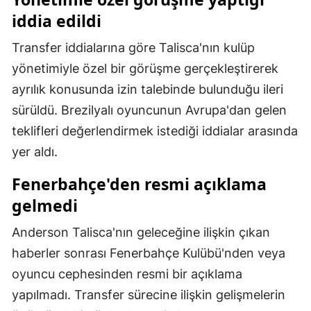
iddia edildi
Malatya
Transfer iddialarına göre Talisca'nın kulüp
Manisa
yönetimiyle özel bir görüşme gerçekleştirerek
Kahramanmaraş
ayrılık konusunda izin talebinde bulunduğu ileri
Mardin
sürüldü. Brezilyalı oyuncunun Avrupa'dan gelen
teklifleri değerlendirmek istediği iddialar arasında
Muğla
yer aldı.
Muş
Fenerbahçe'den resmi açıklama
Nevşehir
gelmedi
Niğde
Anderson Talisca'nın geleceğine ilişkin çıkan
Ordu
haberler sonrası Fenerbahçe Kulübü'nden veya
oyuncu cephesinden resmi bir açıklama
Rize
yapılmadı. Transfer sürecine ilişkin gelişmelerin
Sakarya