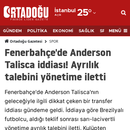
İstanbul
25
°
Açık
Adana
Adıyaman
MENÜ
GÜNDEM
POLİTİKA
EKONOMİ
SAĞLIK
SPOR
BİLİM
Afyonkarahisar
SPOR
Ortadoğu Gazetesi
Fenerbahçe'de Anderson
Ağrı
Talisca iddiası! Ayrılık
Amasya
talebini yönetime iletti
Ankara
Antalya
Fenerbahçe'de Anderson Talisca'nın
Artvin
geleceğiyle ilgili dikkat çeken bir transfer
iddiası gündeme geldi. İddiaya göre Brezilyalı
Aydın
futbolcu, aldığı teklif sonrası sarı-lacivertli
Balıkesir
yönetime ayrılık talebini iletti. Kulüpten