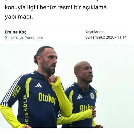
Bilecik
konuyla ilgili henüz resmi bir açıklama
yapılmadı.
Bingöl
Bitlis
Emine Koç
Yayınlanma
02 Temmuz 2026 - 11:14
Genel Yayın Yönetmeni
Bolu
Burdur
Bursa
Çanakkale
Çankırı
Çorum
Denizli
Diyarbakır