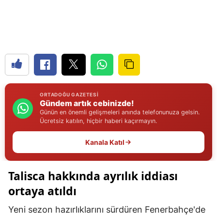
Edirne
Elazığ
Erzincan
Erzurum
Eskişehir
ORTADOĞU GAZETESI
Gündem artık cebinizde!
Gaziantep
Günün en önemli gelişmeleri anında telefonunuza gelsin.
Ücretsiz katılın, hiçbir haberi kaçırmayın.
Giresun
Kanala Katıl
Gümüşhane
Hakkari
Talisca hakkında ayrılık iddiası
ortaya atıldı
Hatay
Yeni sezon hazırlıklarını sürdüren Fenerbahçe'de
Isparta