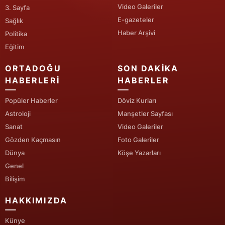
Video Galeriler
3. Sayfa
Yozgat
E-gazeteler
Sağlık
Haber Arşivi
Politika
Zonguldak
Eğitim
Aksaray
ORTADOĞU
SON DAKIKA
Bayburt
HABERLERI
HABERLER
Karaman
Popüler Haberler
Döviz Kurları
Astroloji
Manşetler Sayfası
Kırıkkale
Sanat
Video Galeriler
Gözden Kaçmasın
Foto Galeriler
Batman
Dünya
Köşe Yazarları
Şırnak
Genel
Bilişim
Bartın
HAKKIMIZDA
Ardahan
Künye
Iğdır