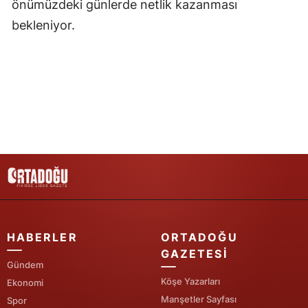
önümüzdeki günlerde netlik kazanması
Samsun
bekleniyor.
Siirt
Sinop
Sivas
Tekirdağ
Tokat
Trabzon
Tunceli
HABERLER
ORTADOĞU
Şanlıurfa
GAZETESI
Gündem
Uşak
Köşe Yazarları
Ekonomi
Manşetler Sayfası
Spor
Van