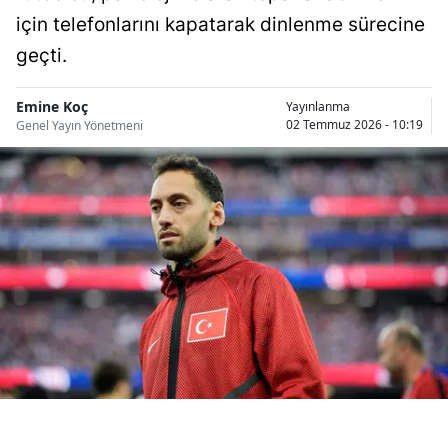
Bilecik
için telefonlarını kapatarak dinlenme sürecine
geçti.
Bingöl
Bitlis
Emine Koç
Yayınlanma
02 Temmuz 2026 - 10:19
Genel Yayın Yönetmeni
Bolu
Burdur
Bursa
Çanakkale
Çankırı
Çorum
Denizli
Diyarbakır