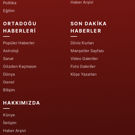
Haber Arşivi
Politika
Yozgat
Eğitim
Zonguldak
ORTADOĞU
SON DAKIKA
HABERLERI
HABERLER
Aksaray
Popüler Haberler
Döviz Kurları
Bayburt
Astroloji
Manşetler Sayfası
Sanat
Video Galeriler
Karaman
Gözden Kaçmasın
Foto Galeriler
Kırıkkale
Dünya
Köşe Yazarları
Genel
Batman
Bilişim
Şırnak
HAKKIMIZDA
Bartın
Künye
Ardahan
İletişim
Haber Arşivi
Iğdır