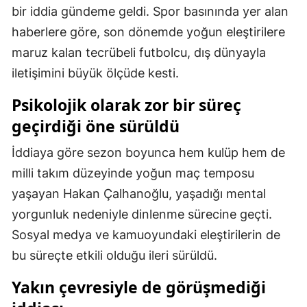
bir iddia gündeme geldi. Spor basınında yer alan
Mersin
haberlere göre, son dönemde yoğun eleştirilere
İstanbul
maruz kalan tecrübeli futbolcu, dış dünyayla
iletişimini büyük ölçüde kesti.
İzmir
Psikolojik olarak zor bir süreç
Kars
geçirdiği öne sürüldü
Kastamonu
İddiaya göre sezon boyunca hem kulüp hem de
Kayseri
milli takım düzeyinde yoğun maç temposu
Kırklareli
yaşayan Hakan Çalhanoğlu, yaşadığı mental
yorgunluk nedeniyle dinlenme sürecine geçti.
Kırşehir
Sosyal medya ve kamuoyundaki eleştirilerin de
Kocaeli
bu süreçte etkili olduğu ileri sürüldü.
Konya
Yakın çevresiyle de görüşmediği
Kütahya