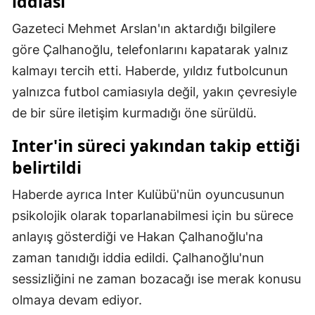
iddiası
Malatya
Gazeteci Mehmet Arslan'ın aktardığı bilgilere
göre Çalhanoğlu, telefonlarını kapatarak yalnız
Manisa
kalmayı tercih etti. Haberde, yıldız futbolcunun
Kahramanmaraş
yalnızca futbol camiasıyla değil, yakın çevresiyle
Mardin
de bir süre iletişim kurmadığı öne sürüldü.
Muğla
Inter'in süreci yakından takip ettiği
belirtildi
Muş
Haberde ayrıca Inter Kulübü'nün oyuncusunun
Nevşehir
psikolojik olarak toparlanabilmesi için bu sürece
Niğde
anlayış gösterdiği ve Hakan Çalhanoğlu'na
Ordu
zaman tanıdığı iddia edildi. Çalhanoğlu'nun
sessizliğini ne zaman bozacağı ise merak konusu
Rize
olmaya devam ediyor.
Sakarya