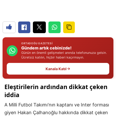
Edirne
Elazığ
Erzincan
Erzurum
ORTADOĞU GAZETESI
Gündem artık cebinizde!
Eskişehir
Günün en önemli gelişmeleri anında telefonunuza gelsin.
Ücretsiz katılın, hiçbir haberi kaçırmayın.
Gaziantep
Kanala Katıl
Giresun
Gümüşhane
Eleştirilerin ardından dikkat çeken
Hakkari
iddia
Hatay
A Milli Futbol Takımı'nın kaptanı ve Inter forması
giyen Hakan Çalhanoğlu hakkında dikkat çeken
Isparta