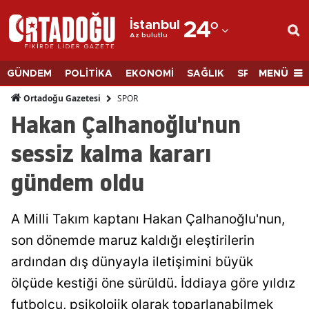
İstanbul
24
°
Az bulutlu
Adana
Adıyaman
MENÜ
GÜNDEM
POLİTİKA
EKONOMİ
SAĞLIK
SPOR
BİLİM
Afyonkarahisar
SPOR
Ortadoğu Gazetesi
Hakan Çalhanoğlu'nun
Ağrı
sessiz kalma kararı
Amasya
gündem oldu
Ankara
Antalya
A Milli Takım kaptanı Hakan Çalhanoğlu'nun,
Artvin
son dönemde maruz kaldığı eleştirilerin
ardından dış dünyayla iletişimini büyük
Aydın
ölçüde kestiği öne sürüldü. İddiaya göre yıldız
Balıkesir
futbolcu, psikolojik olarak toparlanabilmek