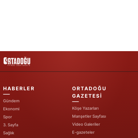
Samsun
Siirt
Sinop
Sivas
Tekirdağ
Tokat
Trabzon
HABERLER
ORTADOĞU
GAZETESI
Tunceli
Gündem
Köşe Yazarları
Ekonomi
Şanlıurfa
Manşetler Sayfası
Spor
Uşak
Video Galeriler
3. Sayfa
E-gazeteler
Sağlık
Van