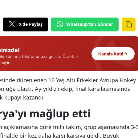
Edirne
Elazığ
X'de Paylaş
Whatsapp'tan Gönder
Erzincan
Erzurum
inizde!
Kanala Katıl
eri anında telefonunuza gelsin. Ücretsiz
Eskişehir
rmayın.
Gaziantep
çesinde düzenlenen 16 Yaş Altı Erkekler Avrupa Hokey
Giresun
uğa ulaştı. Ay-yıldızlı ekip, final karşılaşmasında
Gümüşhane
k kupayı kazandı.
Hakkari
rya'yı mağlup etti
Hatay
 açıklamasına göre milli takım, grup aşamasında 3-
Isparta
finalde bir kez daha karşı karşıya geldi. Büyük