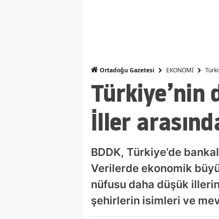
EKONOMİ
Türki
Ortadoğu Gazetesi
Türkiye’nin 
İller arasınd
BDDK, Türkiye’de bankala
Verilerde ekonomik büyük
nüfusu daha düşük illerin 
şehirlerin isimleri ve me