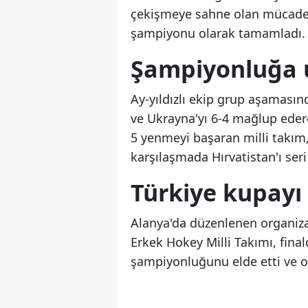
çekişmeye sahne olan mücadel
şampiyonu olarak tamamladı.
Şampiyonluğa 
Ay-yıldızlı ekip grup aşamasınd
ve Ukrayna'yı 6-4 mağlup edere
5 yenmeyi başaran milli takım,
karşılaşmada Hırvatistan'ı ser
Türkiye kupayı 
Alanya'da düzenlenen organiza
Erkek Hokey Milli Takımı, fin
şampiyonluğunu elde etti ve 