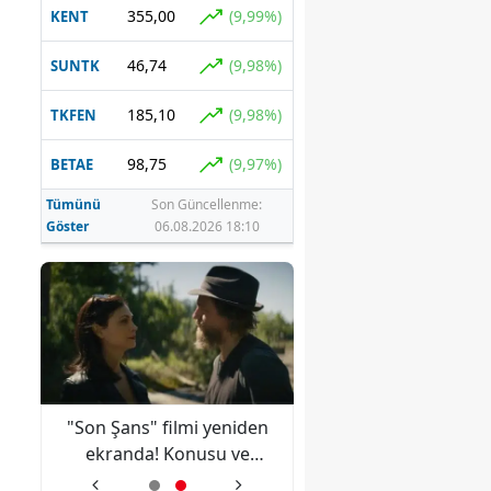
355,00
(9,99%)
KENT
46,74
(9,98%)
SUNTK
185,10
(9,98%)
TKFEN
98,75
(9,97%)
BETAE
Tümünü
Son Güncellenme:
Göster
06.08.2026 18:10
ki
"Son Şans" filmi yeniden
Türkiye'den Cezayir'
ye
ekranda! Konusu ve
otobüs faciası için ta
oyuncu kadrosu merak
mesajı