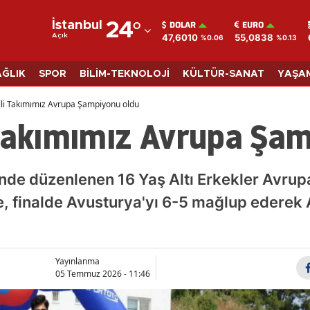
DOLAR
EURO
İstanbul
24
°
47,6010
55,0838
Açık
%0.06
%0.13
Adana
Adıyaman
AĞLIK
SPOR
BİLİM-TEKNOLOJİ
KÜLTÜR-SANAT
YAŞA
Afyonkarahisar
li Takımımız Avrupa Şampiyonu oldu
 Takımımız Avrupa Şa
Ağrı
Amasya
inde düzenlenen 16 Yaş Altı Erkekler Avrup
Ankara
, finalde Avusturya'yı 6-5 mağlup edere
Antalya
Artvin
Yayınlanma
Aydın
05 Temmuz 2026 - 11:46
Balıkesir