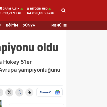
GRAM ALTIN
BITCOIN USD
6.519,71
64.825,09
% 0,36
%0.766
MENÜ
M
EĞİTİM
DÜNYA
mpiyonu oldu
a Hokey 5'ler
k Avrupa şampiyonluğunu
Abone Ol