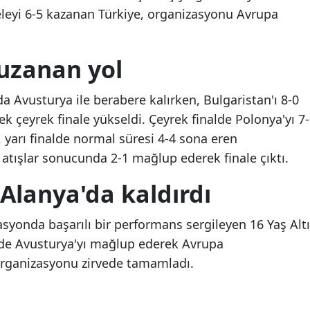
eyi 6-5 kazanan Türkiye, organizasyonu Avrupa
Mersin
İstanbul
uzanan yol
İzmir
a Avusturya ile berabere kalırken, Bulgaristan'ı 8-0
Kars
k çeyrek finale yükseldi. Çeyrek finalde Polonya'yı 7-
Kastamonu
 yarı finalde normal süresi 4-4 sona eren
i atışlar sonucunda 2-1 mağlup ederek finale çıktı.
Kayseri
Alanya'da kaldırdı
Kırklareli
Kırşehir
syonda başarılı bir performans sergileyen 16 Yaş Altı
alde Avusturya'yı mağlup ederek Avrupa
Kocaeli
organizasyonu zirvede tamamladı.
"Son Şans" filmi yeniden
Türkiye'den Cezayir'de
Konya
ekranda! Konusu ve
otobüs faciası için tazi
oyuncu kadrosu merak
mesajı
Kütahya