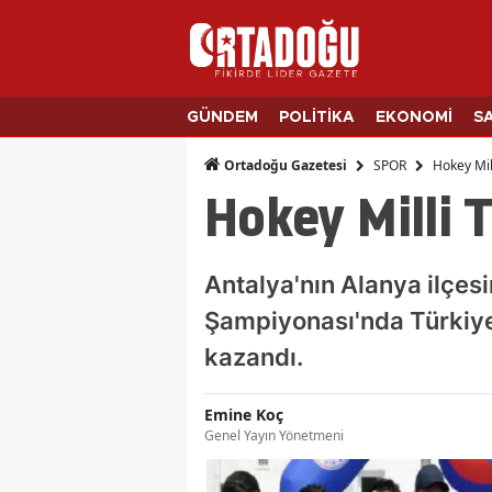
GÜNDEM
POLİTİKA
EKONOMİ
S
SPOR
Hokey Mil
Ortadoğu Gazetesi
Hokey Milli
Antalya'nın Alanya ilçes
Şampiyonası'nda Türkiye
kazandı.
Emine Koç
Genel Yayın Yönetmeni