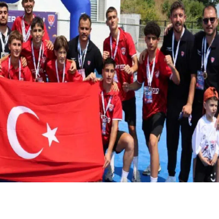
Bilecik
Bingöl
Bitlis
Bakan Yumaklı
Tuzla Beled
Bolu
orman
Başkanı Ere
Burdur
yangınlarında son
Bingöl kimdi
tabloyu açıkladı
Parti'ye n...
Bursa
Çanakkale
Çankırı
Çorum
Denizli
Diyarbakır