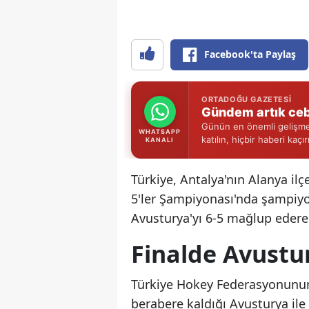
Facebook'ta Paylaş
ORTADOĞU GAZETESI
Gündem artık ceb
Günün en önemli gelişmel
WHATSAPP
katılın, hiçbir haberi kaçı
KANALI
Türkiye, Antalya'nın Alanya il
5'ler Şampiyonası'nda şampiyonl
Avusturya'yı 6-5 mağlup edere
Finalde Avustu
Türkiye Hokey Federasyonunun
berabere kaldığı Avusturya ile 