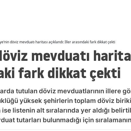
ediliyor
Malatya
Manisa
Kahramanmaraş
ye’nin döviz mevduatı haritası açıklandı: İller arasındaki fark dikkat çekti
Mardin
döviz mevduatı haritas
Muğla
aki fark dikkat çekti
Muş
Nevşehir
rda tutulan döviz mevduatlarının illere gö
Niğde
lüğü yüksek şehirlerin toplam döviz biriki
Ordu
ise listenin alt sıralarında yer aldığı belir
Rize
vduat tutarları bulunmadığı için sıralamanın
Sakarya