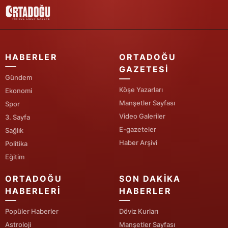
Samsun
Siirt
HABERLER
ORTADOĞU
Sinop
GAZETESI
Gündem
Sivas
Köşe Yazarları
Ekonomi
Tekirdağ
Manşetler Sayfası
Spor
Video Galeriler
3. Sayfa
Tokat
E-gazeteler
Sağlık
Trabzon
Haber Arşivi
Politika
Eğitim
Tunceli
ORTADOĞU
SON DAKIKA
Şanlıurfa
HABERLERI
HABERLER
Uşak
Popüler Haberler
Döviz Kurları
Astroloji
Manşetler Sayfası
Van