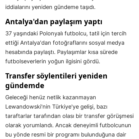
iddialarını yeniden gündeme taşıdı.
Mersin
Antalya'dan paylaşım yaptı
İstanbul
37 yaşındaki Polonyalı futbolcu, tatil için tercih
İzmir
ettiği Antalya'dan fotoğraflarını sosyal medya
Kars
hesabında paylaştı. Paylaşımlar kısa sürede
Kastamonu
futbolseverlerin yoğun ilgisini gördü.
Kayseri
Transfer söylentileri yeniden
gündemde
Kırklareli
Geleceği henüz netlik kazanmayan
Kırşehir
Lewandowski'nin Türkiye'ye gelişi, bazı
Kocaeli
taraftarlar tarafından olası bir transfer görüşmesi
Konya
olarak yorumlandı. Ancak deneyimli futbolcunun
bu yönde resmi bir programı bulunduğuna dair
Kütahya