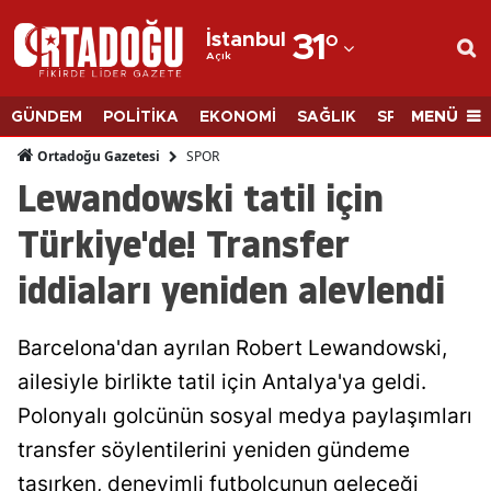
İstanbul
31
°
Açık
Adana
Adıyaman
MENÜ
GÜNDEM
POLİTİKA
EKONOMİ
SAĞLIK
SPOR
BİLİM
Afyonkarahisar
SPOR
Ortadoğu Gazetesi
Lewandowski tatil için
Ağrı
Türkiye'de! Transfer
Amasya
iddiaları yeniden alevlendi
Ankara
Antalya
Barcelona'dan ayrılan Robert Lewandowski,
Artvin
ailesiyle birlikte tatil için Antalya'ya geldi.
Polonyalı golcünün sosyal medya paylaşımları
Aydın
transfer söylentilerini yeniden gündeme
Balıkesir
taşırken, deneyimli futbolcunun geleceği