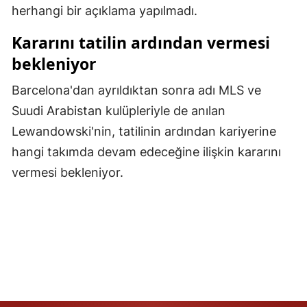
herhangi bir açıklama yapılmadı.
Malatya
Kararını tatilin ardından vermesi
Manisa
bekleniyor
Kahramanmaraş
Barcelona'dan ayrıldıktan sonra adı MLS ve
Mardin
Suudi Arabistan kulüpleriyle de anılan
Lewandowski'nin, tatilinin ardından kariyerine
Muğla
hangi takımda devam edeceğine ilişkin kararını
Muş
vermesi bekleniyor.
Nevşehir
Niğde
Ordu
Rize
Sakarya