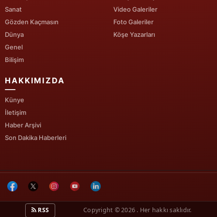
Sanat
Video Galeriler
Yozgat
Gözden Kaçmasın
Foto Galeriler
Dünya
Köşe Yazarları
Zonguldak
Genel
Aksaray
Bilişim
Bayburt
HAKKIMIZDA
Karaman
Künye
İletişim
Kırıkkale
Haber Arşivi
Batman
Son Dakika Haberleri
Şırnak
Bartın
Ardahan
RSS
Copyright © 2026 . Her hakkı saklıdır.
Iğdır