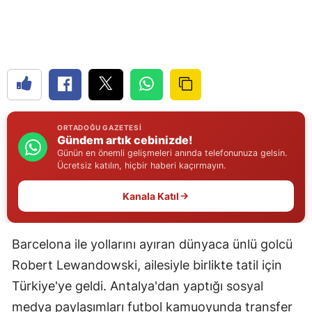
Edirne
Elazığ
Erzincan
Erzurum
ORTADOĞU GAZETESI
Eskişehir
Gündem artık cebinizde!
Günün en önemli gelişmeleri anında telefonunuza gelsin.
Gaziantep
Ücretsiz katılın, hiçbir haberi kaçırmayın.
Giresun
Kanala Katıl
Gümüşhane
Barcelona ile yollarını ayıran dünyaca ünlü golcü
Hakkari
Robert Lewandowski, ailesiyle birlikte tatil için
Hatay
Türkiye'ye geldi. Antalya'dan yaptığı sosyal
Isparta
medya paylaşımları futbol kamuoyunda transfer