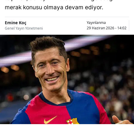
Bilecik
merak konusu olmaya devam ediyor.
Bingöl
Emine Koç
Yayınlanma
29 Haziran 2026 - 14:02
Genel Yayın Yönetmeni
Bitlis
Bolu
Burdur
Bursa
Çanakkale
Çankırı
Çorum
Denizli
Diyarbakır