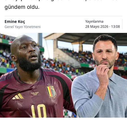
Bilecik
gündem oldu.
Bingöl
Emine Koç
Yayınlanma
28 Mayıs 2026 - 13:08
Genel Yayın Yönetmeni
Bitlis
Bolu
Burdur
Bursa
Çanakkale
Çankırı
Çorum
Denizli
Diyarbakır