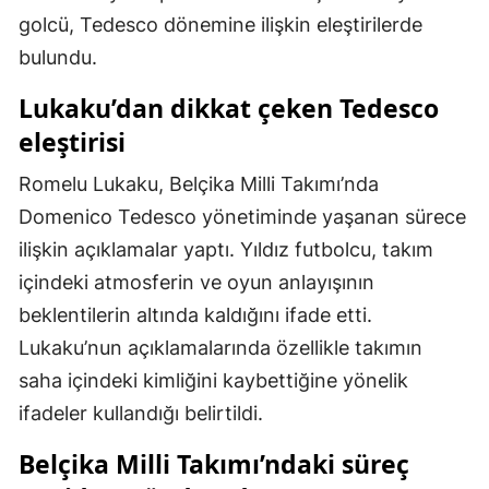
golcü, Tedesco dönemine ilişkin eleştirilerde
Mersin
bulundu.
İstanbul
Lukaku’dan dikkat çeken Tedesco
İzmir
eleştirisi
Kars
Romelu Lukaku, Belçika Milli Takımı’nda
Kastamonu
Domenico Tedesco yönetiminde yaşanan sürece
ilişkin açıklamalar yaptı. Yıldız futbolcu, takım
Kayseri
içindeki atmosferin ve oyun anlayışının
Kırklareli
beklentilerin altında kaldığını ifade etti.
Kırşehir
Lukaku’nun açıklamalarında özellikle takımın
saha içindeki kimliğini kaybettiğine yönelik
Kocaeli
ifadeler kullandığı belirtildi.
Konya
Belçika Milli Takımı’ndaki süreç
Kütahya