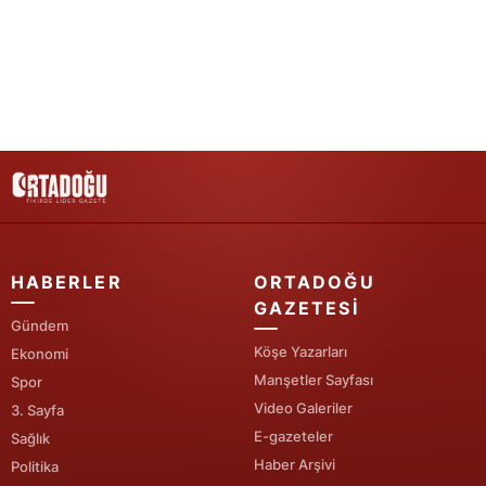
Yozgat
Zonguldak
Aksaray
Bayburt
Karaman
Kırıkkale
HABERLER
ORTADOĞU
Batman
GAZETESI
Gündem
Şırnak
Köşe Yazarları
Ekonomi
Manşetler Sayfası
Spor
Bartın
Video Galeriler
3. Sayfa
E-gazeteler
Sağlık
Ardahan
Haber Arşivi
Politika
Iğdır