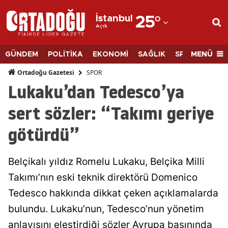
İstanbul
25
°
Açık
Adana
Adıyaman
MENÜ
GÜNDEM
POLİTİKA
EKONOMİ
SAĞLIK
SPOR
BİLİM
Afyonkarahisar
SPOR
Ortadoğu Gazetesi
Lukaku’dan Tedesco’ya
Ağrı
sert sözler: “Takımı geriye
Amasya
götürdü”
Ankara
Antalya
Belçikalı yıldız Romelu Lukaku, Belçika Milli
Artvin
Takımı’nın eski teknik direktörü Domenico
Tedesco hakkında dikkat çeken açıklamalarda
Aydın
bulundu. Lukaku’nun, Tedesco’nun yönetim
Balıkesir
anlayışını eleştirdiği sözler Avrupa basınında