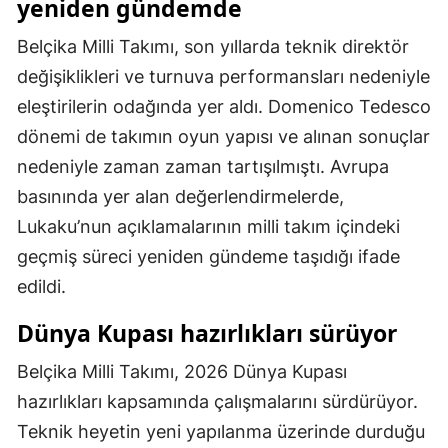
yeniden gündemde
Malatya
Belçika Milli Takımı, son yıllarda teknik direktör
Manisa
değişiklikleri ve turnuva performansları nedeniyle
eleştirilerin odağında yer aldı. Domenico Tedesco
Kahramanmaraş
dönemi de takımın oyun yapısı ve alınan sonuçlar
Mardin
nedeniyle zaman zaman tartışılmıştı. Avrupa
Muğla
basınında yer alan değerlendirmelerde,
Lukaku’nun açıklamalarının milli takım içindeki
Muş
geçmiş süreci yeniden gündeme taşıdığı ifade
Nevşehir
edildi.
Niğde
Dünya Kupası hazırlıkları sürüyor
Ordu
Belçika Milli Takımı, 2026 Dünya Kupası
Rize
hazırlıkları kapsamında çalışmalarını sürdürüyor.
Teknik heyetin yeni yapılanma üzerinde durduğu
Sakarya