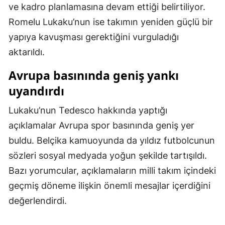
ve kadro planlamasına devam ettiği belirtiliyor.
Samsun
Romelu Lukaku’nun ise takımın yeniden güçlü bir
yapıya kavuşması gerektiğini vurguladığı
Siirt
aktarıldı.
Sinop
Avrupa basınında geniş yankı
Sivas
uyandırdı
Tekirdağ
Lukaku’nun Tedesco hakkında yaptığı
Tokat
açıklamalar Avrupa spor basınında geniş yer
buldu. Belçika kamuoyunda da yıldız futbolcunun
Trabzon
sözleri sosyal medyada yoğun şekilde tartışıldı.
Tunceli
Bazı yorumcular, açıklamaların milli takım içindeki
Şanlıurfa
geçmiş döneme ilişkin önemli mesajlar içerdiğini
değerlendirdi.
Uşak
Van