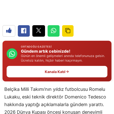
Edirne
Elazığ
Erzincan
Erzurum
ORTADOĞU GAZETESI
Eskişehir
Gündem artık cebinizde!
Günün en önemli gelişmeleri anında telefonunuza gelsin.
Gaziantep
Ücretsiz katılın, hiçbir haberi kaçırmayın.
Giresun
Kanala Katıl
Gümüşhane
Belçika Milli Takımı’nın yıldız futbolcusu Romelu
Hakkari
Lukaku, eski teknik direktör Domenico Tedesco
Hatay
hakkında yaptığı açıklamalarla gündem yarattı.
Isparta
2026 Dünya Kupası öncesi konuşan deneyimli