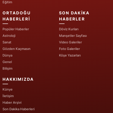
Eğitim
Yalova
ORTADOĞU
SON DAKIKA
HABERLERI
HABERLER
Karabük
Popüler Haberler
Döviz Kurları
Kilis
Astroloji
Manşetler Sayfası
Osmaniye
Sanat
Video Galeriler
Gözden Kaçmasın
Foto Galeriler
Düzce
Dünya
Köşe Yazarları
Genel
Bilişim
HAKKIMIZDA
Künye
İletişim
Haber Arşivi
Son Dakika Haberleri