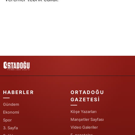
Samsun
Siirt
Sinop
Sivas
Tekirdağ
Tokat
Trabzon
HABERLER
ORTADOĞU
Tunceli
GAZETESI
Gündem
Şanlıurfa
Köşe Yazarları
Ekonomi
Manşetler Sayfası
Spor
Uşak
Video Galeriler
3. Sayfa
Van