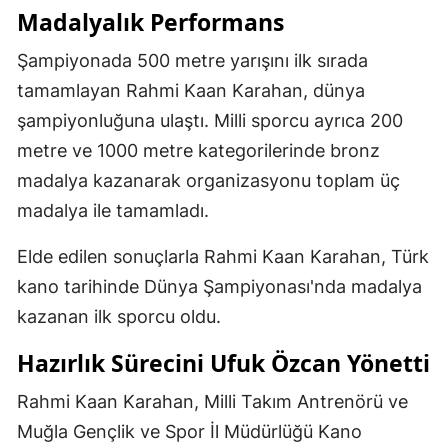
Madalyalık Performans
Mersin
Şampiyonada 500 metre yarışını ilk sırada
İstanbul
tamamlayan Rahmi Kaan Karahan, dünya
İzmir
şampiyonluğuna ulaştı. Milli sporcu ayrıca 200
metre ve 1000 metre kategorilerinde bronz
Kars
madalya kazanarak organizasyonu toplam üç
Kastamonu
madalya ile tamamladı.
Kayseri
Elde edilen sonuçlarla Rahmi Kaan Karahan, Türk
Kırklareli
kano tarihinde Dünya Şampiyonası'nda madalya
Kırşehir
kazanan ilk sporcu oldu.
Kocaeli
Hazırlık Sürecini Ufuk Özcan Yönetti
Konya
Rahmi Kaan Karahan, Milli Takım Antrenörü ve
Muğla Gençlik ve Spor İl Müdürlüğü Kano
Kütahya