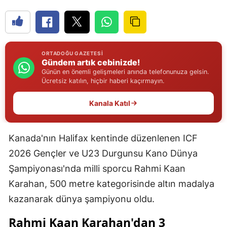
Edirne
Elazığ
Erzincan
ORTADOĞU GAZETESI
Gündem artık cebinizde!
Günün en önemli gelişmeleri anında telefonunuza gelsin.
Erzurum
Ücretsiz katılın, hiçbir haberi kaçırmayın.
Eskişehir
Kanala Katıl
Gaziantep
Giresun
Kanada'nın Halifax kentinde düzenlenen ICF
2026 Gençler ve U23 Durgunsu Kano Dünya
Gümüşhane
Şampiyonası'nda milli sporcu Rahmi Kaan
Hakkari
Karahan, 500 metre kategorisinde altın madalya
kazanarak dünya şampiyonu oldu.
Hatay
Rahmi Kaan Karahan'dan 3
Isparta