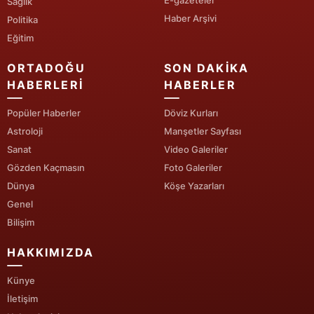
E-gazeteler
Sağlık
Haber Arşivi
Politika
Yozgat
Eğitim
Zonguldak
ORTADOĞU
SON DAKIKA
Aksaray
HABERLERI
HABERLER
Bayburt
Popüler Haberler
Döviz Kurları
Astroloji
Manşetler Sayfası
Karaman
Sanat
Video Galeriler
Gözden Kaçmasın
Foto Galeriler
Kırıkkale
Dünya
Köşe Yazarları
Batman
Genel
Bilişim
Şırnak
HAKKIMIZDA
Bartın
Künye
Ardahan
İletişim
Iğdır