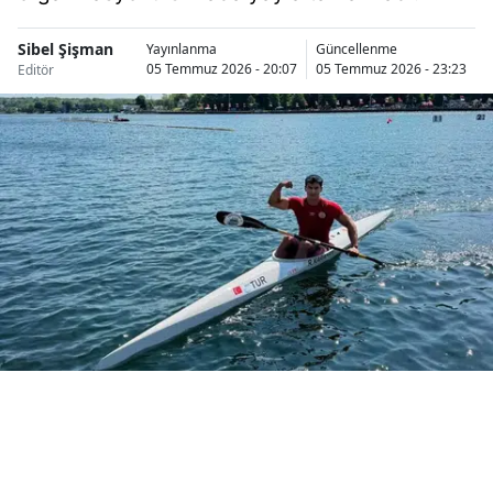
Bilecik
Sibel Şişman
Yayınlanma
Güncellenme
Bingöl
05 Temmuz 2026 - 20:07
05 Temmuz 2026 - 23:23
Editör
Bitlis
Bolu
Burdur
Bursa
Çanakkale
Çankırı
Çorum
Denizli
Diyarbakır