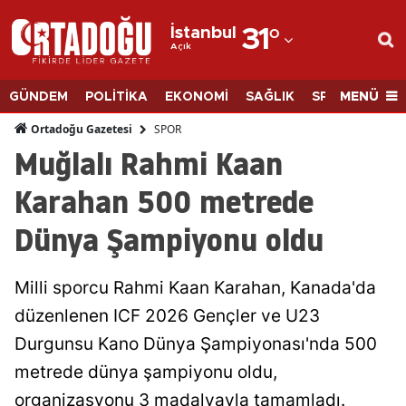
İstanbul
31
°
Açık
Adana
Adıyaman
MENÜ
GÜNDEM
POLİTİKA
EKONOMİ
SAĞLIK
SPOR
BİLİM
Afyonkarahisar
SPOR
Ortadoğu Gazetesi
Muğlalı Rahmi Kaan
Ağrı
Karahan 500 metrede
Amasya
Dünya Şampiyonu oldu
Ankara
Antalya
Milli sporcu Rahmi Kaan Karahan, Kanada'da
Artvin
düzenlenen ICF 2026 Gençler ve U23
Durgunsu Kano Dünya Şampiyonası'nda 500
Aydın
metrede dünya şampiyonu oldu,
Balıkesir
organizasyonu 3 madalyayla tamamladı.