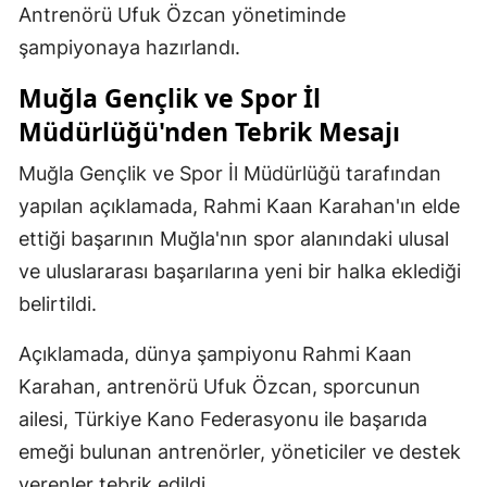
Antrenörü Ufuk Özcan yönetiminde
Malatya
şampiyonaya hazırlandı.
Manisa
Muğla Gençlik ve Spor İl
Kahramanmaraş
Müdürlüğü'nden Tebrik Mesajı
Mardin
Muğla Gençlik ve Spor İl Müdürlüğü tarafından
yapılan açıklamada, Rahmi Kaan Karahan'ın elde
Muğla
ettiği başarının Muğla'nın spor alanındaki ulusal
Muş
ve uluslararası başarılarına yeni bir halka eklediği
Nevşehir
belirtildi.
Niğde
Açıklamada, dünya şampiyonu Rahmi Kaan
Karahan, antrenörü Ufuk Özcan, sporcunun
Ordu
ailesi, Türkiye Kano Federasyonu ile başarıda
Rize
emeği bulunan antrenörler, yöneticiler ve destek
Sakarya
verenler tebrik edildi.