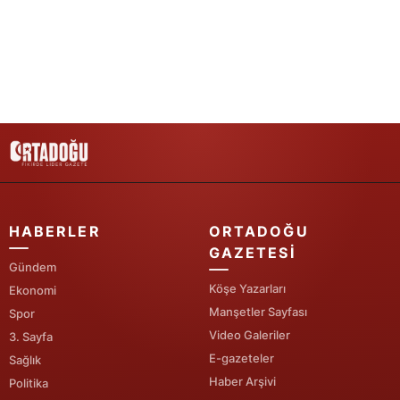
Yalova
Karabük
Kilis
Osmaniye
Düzce
HABERLER
ORTADOĞU
GAZETESI
Gündem
Köşe Yazarları
Ekonomi
Manşetler Sayfası
Spor
Video Galeriler
3. Sayfa
E-gazeteler
Sağlık
Haber Arşivi
Politika