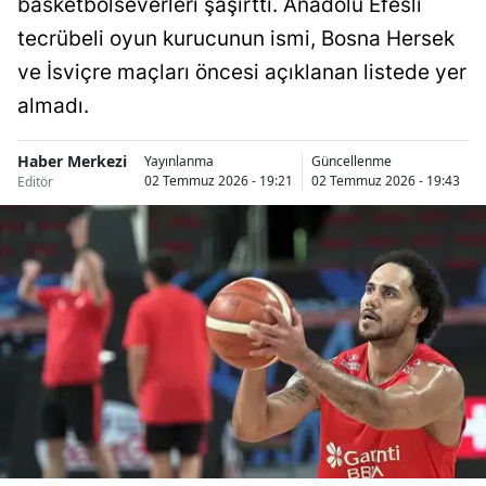
basketbolseverleri şaşırttı. Anadolu Efesli
Bilecik
tecrübeli oyun kurucunun ismi, Bosna Hersek
Bingöl
ve İsviçre maçları öncesi açıklanan listede yer
almadı.
Bitlis
Bolu
Haber Merkezi
Yayınlanma
Güncellenme
02 Temmuz 2026 - 19:21
02 Temmuz 2026 - 19:43
Editör
Burdur
Bursa
Çanakkale
Çankırı
Çorum
Denizli
Diyarbakır