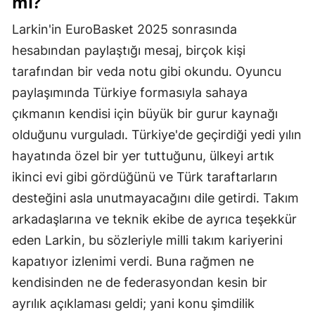
mı?
Samsun
Larkin'in EuroBasket 2025 sonrasında
hesabından paylaştığı mesaj, birçok kişi
Siirt
tarafından bir veda notu gibi okundu. Oyuncu
Sinop
paylaşımında Türkiye formasıyla sahaya
Sivas
çıkmanın kendisi için büyük bir gurur kaynağı
olduğunu vurguladı. Türkiye'de geçirdiği yedi yılın
Tekirdağ
hayatında özel bir yer tuttuğunu, ülkeyi artık
Tokat
ikinci evi gibi gördüğünü ve Türk taraftarların
Trabzon
desteğini asla unutmayacağını dile getirdi. Takım
arkadaşlarına ve teknik ekibe de ayrıca teşekkür
Tunceli
eden Larkin, bu sözleriyle milli takım kariyerini
Şanlıurfa
kapatıyor izlenimi verdi. Buna rağmen ne
kendisinden ne de federasyondan kesin bir
Uşak
ayrılık açıklaması geldi; yani konu şimdilik
Van