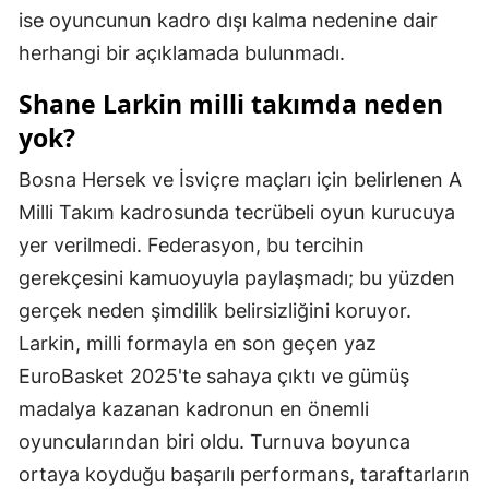
ise oyuncunun kadro dışı kalma nedenine dair
Mersin
herhangi bir açıklamada bulunmadı.
İstanbul
Shane Larkin milli takımda neden
İzmir
yok?
Kars
Bosna Hersek ve İsviçre maçları için belirlenen A
Kastamonu
Milli Takım kadrosunda tecrübeli oyun kurucuya
yer verilmedi. Federasyon, bu tercihin
Kayseri
gerekçesini kamuoyuyla paylaşmadı; bu yüzden
Kırklareli
gerçek neden şimdilik belirsizliğini koruyor.
Larkin, milli formayla en son geçen yaz
Kırşehir
EuroBasket 2025'te sahaya çıktı ve gümüş
Kocaeli
madalya kazanan kadronun en önemli
Konya
oyuncularından biri oldu. Turnuva boyunca
ortaya koyduğu başarılı performans, taraftarların
Kütahya