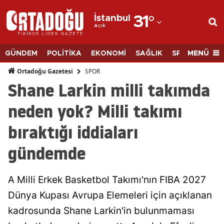
İstanbul
31
°
Açık
Adana
Adıyaman
MENÜ
GÜNDEM
POLİTİKA
EKONOMİ
SAĞLIK
SPOR
BİLİM
Afyonkarahisar
SPOR
Ortadoğu Gazetesi
Shane Larkin milli takımda
Ağrı
neden yok? Milli takımı
Amasya
bıraktığı iddiaları
Ankara
gündemde
Antalya
Artvin
A Milli Erkek Basketbol Takımı'nın FIBA 2027
Aydın
Dünya Kupası Avrupa Elemeleri için açıklanan
kadrosunda Shane Larkin'in bulunmaması
Balıkesir