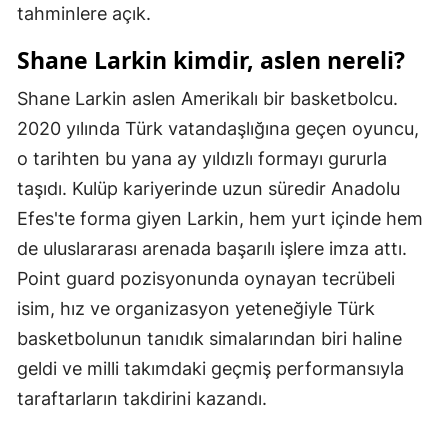
tahminlere açık.
Yozgat
Shane Larkin kimdir, aslen nereli?
Zonguldak
Shane Larkin aslen Amerikalı bir basketbolcu.
Aksaray
2020 yılında Türk vatandaşlığına geçen oyuncu,
o tarihten bu yana ay yıldızlı formayı gururla
Bayburt
taşıdı. Kulüp kariyerinde uzun süredir Anadolu
Karaman
Efes'te forma giyen Larkin, hem yurt içinde hem
Kırıkkale
de uluslararası arenada başarılı işlere imza attı.
Point guard pozisyonunda oynayan tecrübeli
Batman
isim, hız ve organizasyon yeteneğiyle Türk
Şırnak
basketbolunun tanıdık simalarından biri haline
Bartın
geldi ve milli takımdaki geçmiş performansıyla
taraftarların takdirini kazandı.
Ardahan
Iğdır