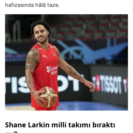
hafızasında hâlâ taze.
Malatya
Manisa
Kahramanmaraş
Mardin
Muğla
Muş
Nevşehir
Niğde
Ordu
Rize
Shane Larkin milli takımı bıraktı
Sakarya