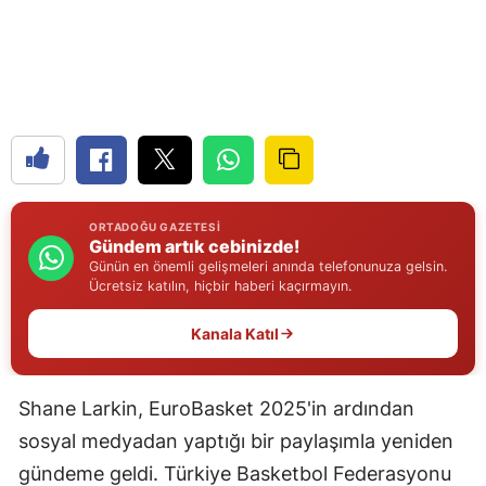
Edirne
Elazığ
Erzincan
Erzurum
Eskişehir
ORTADOĞU GAZETESI
Gündem artık cebinizde!
Gaziantep
Günün en önemli gelişmeleri anında telefonunuza gelsin.
Ücretsiz katılın, hiçbir haberi kaçırmayın.
Giresun
Kanala Katıl
Gümüşhane
Hakkari
Shane Larkin, EuroBasket 2025'in ardından
Hatay
sosyal medyadan yaptığı bir paylaşımla yeniden
Isparta
gündeme geldi. Türkiye Basketbol Federasyonu