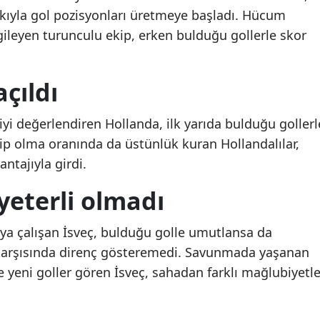
kıyla gol pozisyonları üretmeye başladı. Hücum
Mersin
rgileyen turunculu ekip, erken bulduğu gollerle skor
İstanbul
İzmir
açıldı
Kars
iyi değerlendiren Hollanda, ilk yarıda bulduğu gollerl
Kastamonu
ip olma oranında da üstünlük kuran Hollandalılar,
antajıyla girdi.
Kayseri
 yeterli olmadı
Kırklareli
Kırşehir
aya çalışan İsveç, bulduğu golle umutlansa da
 karşısında direnç gösteremedi. Savunmada yaşanan
Kocaeli
e yeni goller gören İsveç, sahadan farklı mağlubiyetl
CHP'den "Emanet"
CHP'den "Emanet"
Konya
paylaşımı: "Tarih, emaneti
paylaşımı: "Tarih, eman
yaşatanları hatırlar"
yaşatanları hatırlar"
Kütahya