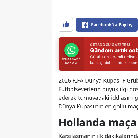
Facebook'ta Paylaş
ORTADOĞU GAZETESI
Gündem artık ceb
Günün en önemli gelişmel
WHATSAPP
katılın, hiçbir haberi kaçı
KANALI
2026 FIFA Dünya Kupası F Grubu
Futbolseverlerin büyük ilgi g
ederek turnuvadaki iddiasını g
Dünya Kupası'nın en gollü maçl
Hollanda maça h
Karşılaşmanın ilk dakikaların