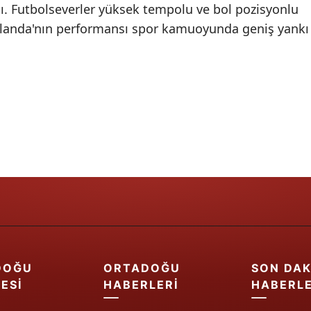
dı. Futbolseverler yüksek tempolu ve bol pozisyonlu
Samsun
ollanda'nın performansı spor kamuoyunda geniş yankı
Siirt
Sinop
Sivas
Tekirdağ
Tokat
Trabzon
Tunceli
Şanlıurfa
DOĞU
ORTADOĞU
SON DAK
Uşak
ESI
HABERLERI
HABERL
Van