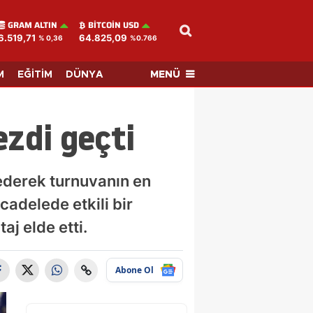
GRAM ALTIN
BITCOIN USD
6.519,71
64.825,09
% 0,36
%0.766
MENÜ
M
EĞİTİM
DÜNYA
ezdi geçti
ederek turnuvanın en
ücadelede etkili bir
j elde etti.
Abone Ol