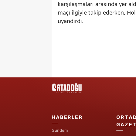
karşılaşmaları arasında yer al
maçı ilgiyle takip ederken, H
uyandırdı.
HABERLER
ORTA
GAZET
Gündem