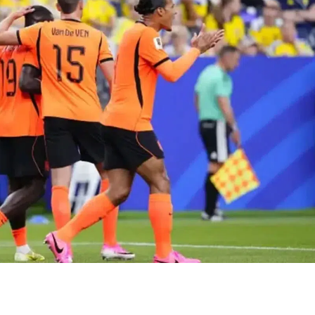
Bilecik
Bingöl
Bitlis
Tuzla Belediye
Fenerbahçe
Bolu
Başkanı Eren Ali
İrfan Can K
Burdur
Bingöl kimdir, AK
iddialarına 
Parti'ye n...
yalanlama
Bursa
Çanakkale
Çankırı
Çorum
Denizli
Diyarbakır