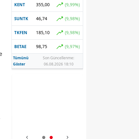
355,00
(9,99%)
KENT
46,74
(9,98%)
SUNTK
185,10
(9,98%)
TKFEN
98,75
(9,97%)
BETAE
e
Tümünü
Son Güncellenme:
Göster
06.08.2026 18:10
e
eti