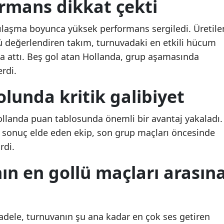
ormans dikkat çekti
Malatya
ılaşma boyunca yüksek performans sergiledi. Üretile
Manisa
 değerlendiren takım, turnuvadaki en etkili hücum
a attı. Beş gol atan Hollanda, grup aşamasında
Kahramanmaraş
rdi.
Mardin
olunda kritik galibiyet
Muğla
 Hollanda puan tablosunda önemli bir avantaj yakaladı.
Muş
r sonuç elde eden ekip, son grup maçları öncesinde
Nevşehir
rdi.
Niğde
ın en gollü maçları arasın
Ordu
Rize
adele, turnuvanın şu ana kadar en çok ses getiren
Sakarya