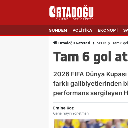
GÜNDEM
POLİTİKA
EKONOMİ
S
SPOR
Tam 6 gol 
Ortadoğu Gazetesi
Tam 6 gol atı
2026 FIFA Dünya Kupası 
farklı galibiyetlerinden b
performans sergileyen Hol
Emine Koç
Genel Yayın Yönetmeni