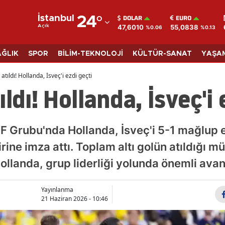
DOLAR
EURO
İstanbul
24
°
47,6010
55,0838
Açık
%0.06
%0.13
Adana
Adıyaman
AĞLIK
SPOR
BİLİM-TEKNOLOJİ
KÜLTÜR-SANAT
YAŞA
Afyonkarahisar
atıldı! Hollanda, İsveç'i ezdi geçti
ldı! Hollanda, İsveç'i 
Ağrı
Amasya
F Grubu'nda Hollanda, İsveç'i 5-1 mağlup 
Ankara
irine imza attı. Toplam altı golün atıldığı m
Antalya
landa, grup liderliği yolunda önemli avanta
Artvin
Yayınlanma
Aydın
21 Haziran 2026 - 10:46
Balıkesir