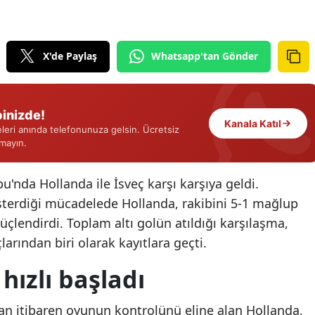
Edirne
Elazığ
X'de Paylaş
Whatsapp'tan Gönder
Erzincan
Erzurum
inizde!
Kanala Katıl
eri anında telefonunuza gelsin. Ücretsiz
Eskişehir
rmayın.
Gaziantep
'nda Hollanda ile İsveç karşı karşıya geldi.
Giresun
österdiği mücadelede Hollanda, rakibini 5-1 mağlup
Gümüşhane
üçlendirdi. Toplam altı golün atıldığı karşılaşma,
arından biri olarak kayıtlara geçti.
Hakkari
ızlı başladı
Hatay
Isparta
dan itibaren oyunun kontrolünü eline alan Hollanda,