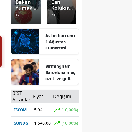
Bakan
Can
Yumaklı
Kolukısa'
orman
nın eşi
12
51
yangınla
Pınar
Görüntülenm
Görüntülenm
rında
Kür
e
4 gün önce
e
4 gün önce
son
kimdir,
Aslan burcunu
tabloyu
evlilikleri
1 Ağustos
açıkladı
kaç yıl
Cumartesi
sürdü?
günü neler
bekliyor? İşte
Birmingham
günlük
Barcelona maç
yorumlar
özeti ve goller
3-2
BIST
Fiyat
Değişim
Artanlar
5,94
(10,00%)
ESCOM
1.540,00
(10,00%)
GUNDG