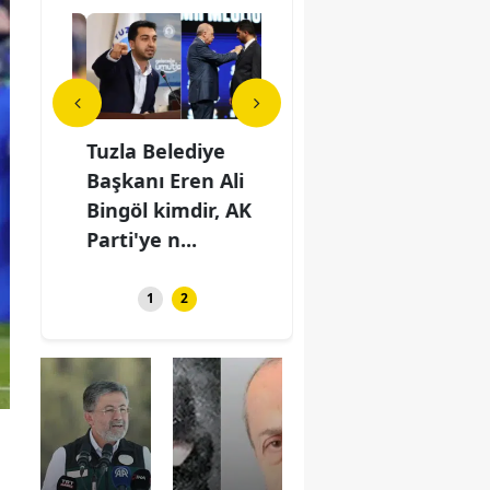
'den
Tuzla Belediye
Fenerbahçe'den
Tuz
ahveci
Başkanı Eren Ali
İrfan Can Kahveci
Başk
net
Bingöl kimdir, AK
iddialarına net
Bing
Parti'ye n...
yalanlama
Part
1
2