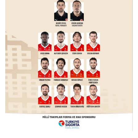
Samsun
Siirt
Sinop
Sivas
Tekirdağ
Tokat
Trabzon
Tunceli
Şanlıurfa
Uşak
Van