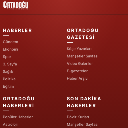
HABERLER
ORTADOĞU
GAZETESI
Gündem
Köşe Yazarları
Ekonomi
Manşetler Sayfası
Spor
Video Galeriler
3. Sayfa
E-gazeteler
Sağlık
Haber Arşivi
Politika
Eğitim
ORTADOĞU
SON DAKIKA
HABERLERI
HABERLER
Popüler Haberler
Döviz Kurları
Astroloji
Manşetler Sayfası