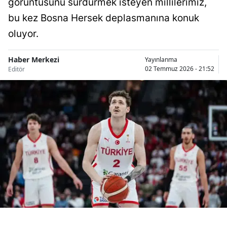
görüntüsünü sürdürmek isteyen millilerimiz,
Bilecik
bu kez Bosna Hersek deplasmanına konuk
Bingöl
oluyor.
Bitlis
Haber Merkezi
Yayınlanma
02 Temmuz 2026 - 21:52
Editör
Bolu
Burdur
Bursa
Çanakkale
Çankırı
Çorum
Denizli
Diyarbakır