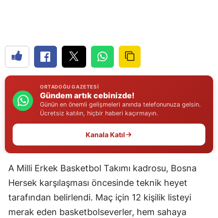
Edirne
Elazığ
Erzincan
Erzurum
ORTADOĞU GAZETESI
Eskişehir
Gündem artık cebinizde!
Günün en önemli gelişmeleri anında telefonunuza gelsin.
Gaziantep
Ücretsiz katılın, hiçbir haberi kaçırmayın.
Giresun
Kanala Katıl
Gümüşhane
A Milli Erkek Basketbol Takımı kadrosu, Bosna
Hakkari
Hersek karşılaşması öncesinde teknik heyet
Hatay
tarafından belirlendi. Maç için 12 kişilik listeyi
Isparta
merak eden basketbolseverler, hem sahaya