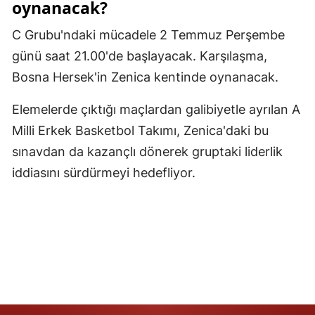
oynanacak?
Yalova
C Grubu'ndaki mücadele 2 Temmuz Perşembe
günü saat 21.00'de başlayacak. Karşılaşma,
Karabük
Bosna Hersek'in Zenica kentinde oynanacak.
Kilis
Elemelerde çıktığı maçlardan galibiyetle ayrılan A
Osmaniye
Milli Erkek Basketbol Takımı, Zenica'daki bu
Düzce
sınavdan da kazançlı dönerek gruptaki liderlik
iddiasını sürdürmeyi hedefliyor.