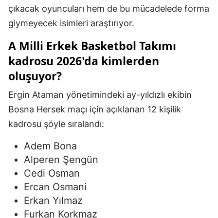
çıkacak oyuncuları hem de bu mücadelede forma
Mersin
giymeyecek isimleri araştırıyor.
İstanbul
A Milli Erkek Basketbol Takımı
İzmir
kadrosu 2026'da kimlerden
oluşuyor?
Kars
Kastamonu
Ergin Ataman yönetimindeki ay-yıldızlı ekibin
Bosna Hersek maçı için açıklanan 12 kişilik
Kayseri
kadrosu şöyle sıralandı:
Kırklareli
Adem Bona
Kırşehir
Alperen Şengün
Cedi Osman
Kocaeli
Ercan Osmani
Konya
Erkan Yılmaz
Kütahya
Furkan Korkmaz