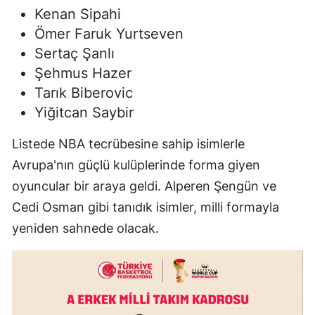
Kenan Sipahi
Malatya
Ömer Faruk Yurtseven
Manisa
Sertaç Şanlı
Şehmus Hazer
Kahramanmaraş
Tarık Biberovic
Mardin
Yiğitcan Saybir
Muğla
Listede NBA tecrübesine sahip isimlerle
Avrupa'nın güçlü kulüplerinde forma giyen
Muş
oyuncular bir araya geldi. Alperen Şengün ve
Nevşehir
Cedi Osman gibi tanıdık isimler, milli formayla
Niğde
yeniden sahnede olacak.
Ordu
Rize
Sakarya