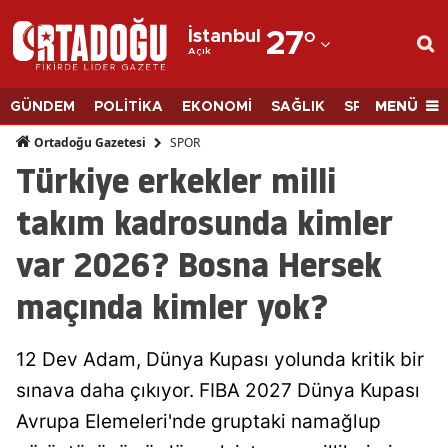
İstanbul
27
°
Açık
Adana
Adıyaman
MENÜ
GÜNDEM
POLİTİKA
EKONOMİ
SAĞLIK
SPOR
BİLİM
Afyonkarahisar
SPOR
Ortadoğu Gazetesi
Türkiye erkekler milli
Ağrı
takım kadrosunda kimler
Amasya
var 2026? Bosna Hersek
Ankara
maçında kimler yok?
Antalya
Artvin
12 Dev Adam, Dünya Kupası yolunda kritik bir
Aydın
sınava daha çıkıyor. FIBA 2027 Dünya Kupası
Avrupa Elemeleri'nde gruptaki namağlup
Balıkesir