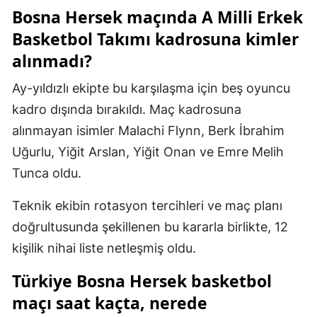
Bosna Hersek maçında A Milli Erkek
Yozgat
Basketbol Takımı kadrosuna kimler
Zonguldak
alınmadı?
Aksaray
Ay-yıldızlı ekipte bu karşılaşma için beş oyuncu
kadro dışında bırakıldı. Maç kadrosuna
Bayburt
alınmayan isimler Malachi Flynn, Berk İbrahim
Karaman
Uğurlu, Yiğit Arslan, Yiğit Onan ve Emre Melih
Kırıkkale
Tunca oldu.
Batman
Teknik ekibin rotasyon tercihleri ve maç planı
doğrultusunda şekillenen bu kararla birlikte, 12
Şırnak
kişilik nihai liste netleşmiş oldu.
Bartın
Türkiye Bosna Hersek basketbol
Ardahan
maçı saat kaçta, nerede
Iğdır