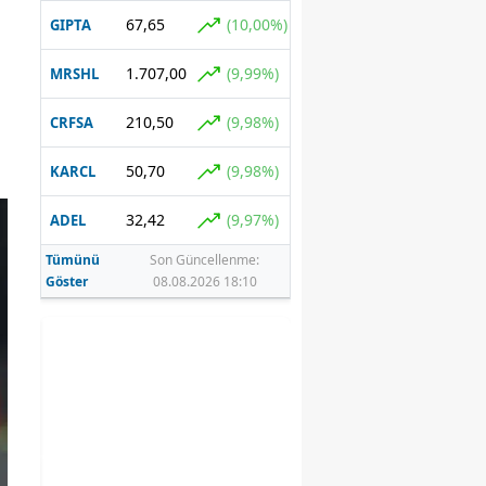
67,65
(10,00%)
GIPTA
1.707,00
(9,99%)
MRSHL
210,50
(9,98%)
CRFSA
50,70
(9,98%)
KARCL
32,42
(9,97%)
ADEL
Tümünü
Son Güncellenme:
Göster
08.08.2026 18:10
im