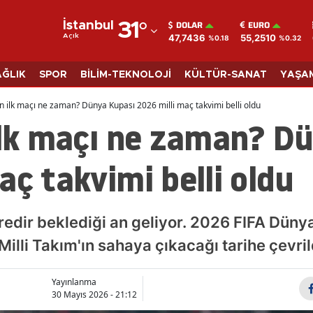
DOLAR
EURO
İstanbul
31
°
47,7436
55,2510
Açık
%0.18
%0.32
Adana
Adıyaman
AĞLIK
SPOR
BİLİM-TEKNOLOJİ
KÜLTÜR-SANAT
YAŞA
Afyonkarahisar
in ilk maçı ne zaman? Dünya Kupası 2026 milli maç takvimi belli oldu
ilk maçı ne zaman? D
Ağrı
Amasya
aç takvimi belli oldu
Ankara
Antalya
redir beklediği an geliyor. 2026 FIFA Dünya
Artvin
illi Takım'ın sahaya çıkacağı tarihe çevril
Aydın
Yayınlanma
30 Mayıs 2026 - 21:12
Balıkesir