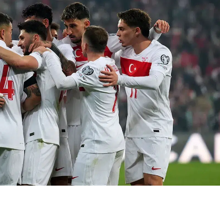
Bilecik
Bingöl
Bitlis
Bolu
Yeni Parti seçim
Yay burcun
Burdur
anketinde oy oranı
Ağustos
yüzde kaç, kaçıncı
Cumartesi'd
Bursa
sırad...
bekliyor? A
Çanakkale
ve...
Çankırı
Çorum
Denizli
Diyarbakır