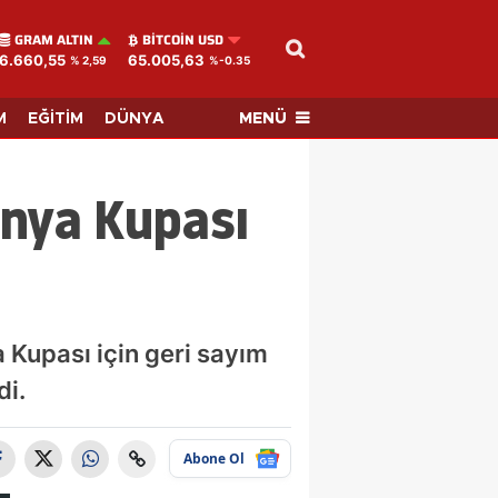
GRAM ALTIN
BITCOIN USD
6.660,55
65.005,63
% 2,59
%-0.35
MENÜ
M
EĞİTİM
DÜNYA
ünya Kupası
 Kupası için geri sayım
di.
Abone Ol