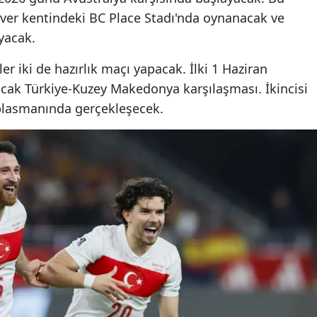
ver kentindeki BC Place Stadı'nda oynanacak ve
Mersin
ayacak.
İstanbul
r iki de hazırlık maçı yapacak. İlki 1 Haziran
İzmir
acak Türkiye-Kuzey Makedonya karşılaşması. İkincisi
Kars
plasmanında gerçekleşecek.
Kastamonu
Kayseri
Kırklareli
Kırşehir
Kocaeli
Konya
Kütahya
Ay yüzeyindeki değişim
Ay yüzeyindeki değiş