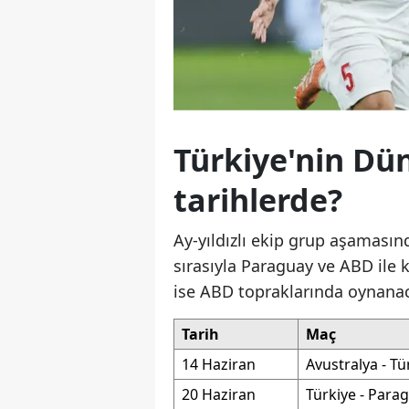
Türkiye'nin Dü
tarihlerde?
Ay-yıldızlı ekip grup aşaması
sırasıyla Paraguay ve ABD ile k
ise ABD topraklarında oynanaca
Tarih
Maç
14 Haziran
Avustralya - Tü
20 Haziran
Türkiye - Para