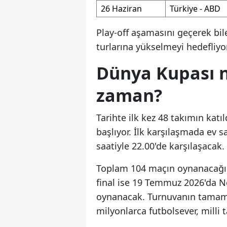
26 Haziran
Türkiye - ABD
Play-off aşamasını geçerek bil
turlarına yükselmeyi hedefliyor
Dünya Kupası n
zaman?
Tarihte ilk kez 48 takımın katı
başlıyor. İlk karşılaşmada ev s
saatiyle 22.00'de karşılaşacak.
Toplam 104 maçın oynanacağı o
final ise 19 Temmuz 2026'da N
oynanacak. Turnuvanın tamamı
milyonlarca futbolsever, milli