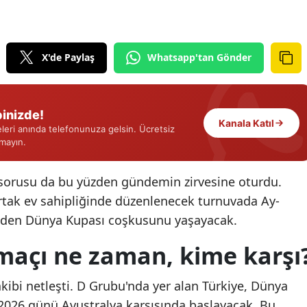
Edirne
Elazığ
X'de Paylaş
Whatsapp'tan Gönder
Erzincan
Erzurum
inizde!
Kanala Katıl
Eskişehir
eri anında telefonunuza gelsin. Ücretsiz
rmayın.
Gaziantep
 sorusu da bu yüzden gündemin zirvesine oturdu.
Giresun
tak ev sahipliğinde düzenlenecek turnuvada Ay-
Gümüşhane
yeniden Dünya Kupası coşkusunu yaşayacak.
Hakkari
 maçı ne zaman, kime karşı
Hatay
akibi netleşti. D Grubu'nda yer alan Türkiye, Dünya
Isparta
2026 günü Avustralya karşısında başlayacak. Bu