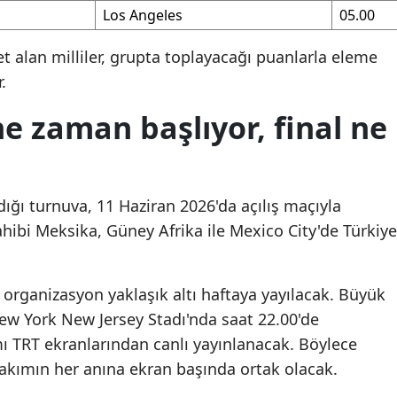
Los Angeles
05.00
Samsun
et alan milliler, grupta toplayacağı puanlarla eleme
Siirt
.
Sinop
e zaman başlıyor, final ne
Sivas
Tekirdağ
ldığı turnuva, 11 Haziran 2026'da açılış maçıyla
Tokat
ahibi Meksika, Güney Afrika ile Mexico City'de Türkiye
Trabzon
Tunceli
rganizasyon yaklaşık altı haftaya yayılacak. Büyük
ew York New Jersey Stadı'nda saat 22.00'de
Şanlıurfa
 TRT ekranlarından canlı yayınlanacak. Böylece
Uşak
 takımın her anına ekran başında ortak olacak.
Van