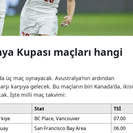
görüntülendi: NASA da
görüntülendi: NASA d
Malatya
inceleyecek
inceleyecek
Manisa
Kahramanmaraş
Mardin
nya Kupası maçları hangi
Muğla
Muş
nda üç maç oynayacak. Avustralya'nın ardından
Nevşehir
arşı karşıya gelecek. Bu maçların biri Kanada'da, ikisi
k. İşte milli maç takvimi:
Niğde
Ordu
Stat
TSİ
rkiye
BC Place, Vancouver
07.00
Rize
guay
San Francisco Bay Area
06.00
Sakarya