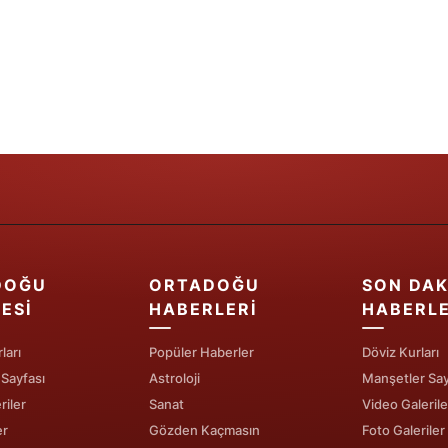
Yozgat
Zonguldak
Aksaray
Bayburt
Karaman
Kırıkkale
Batman
DOĞU
ORTADOĞU
SON DAK
ESI
HABERLERI
HABERL
Şırnak
ları
Popüler Haberler
Döviz Kurları
Bartın
 Sayfası
Astroloji
Manşetler Say
Ardahan
riler
Sanat
Video Galerile
er
Gözden Kaçmasın
Foto Galeriler
Iğdır