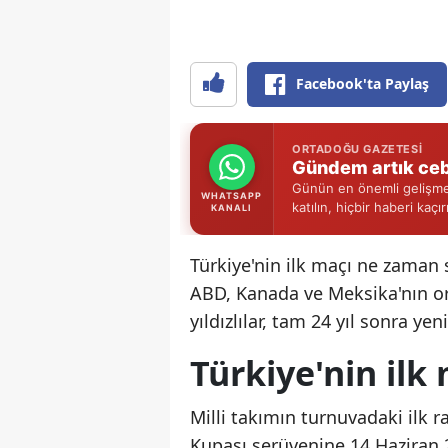
Facebook'ta Paylaş
ORTADOĞU GAZETESI
Gündem artık ceb
Günün en önemli gelişmel
WHATSAPP
katılın, hiçbir haberi kaçı
KANALI
Türkiye'nin ilk maçı ne zaman
ABD, Kanada ve Meksika'nın or
yıldızlılar, tam 24 yıl sonra 
Türkiye'nin ilk
Milli takımın turnuvadaki ilk r
Kupası serüvenine 14 Haziran 