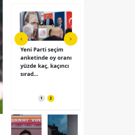
u 8
Yeni Parti seçim
Yay burcunu 8
Yeni
anketinde oy oranı
Ağustos
ank
e neler
yüzde kaç, kaçıncı
Cumartesi'de neler
yüzd
şkta
sırad...
bekliyor? Aşkta
sıra
ve...
1
2