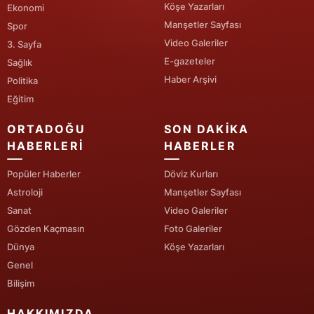
Köşe Yazarları
Ekonomi
Manşetler Sayfası
Yozgat
Spor
Video Galeriler
3. Sayfa
Zonguldak
E-gazeteler
Sağlık
Haber Arşivi
Politika
Aksaray
Eğitim
Bayburt
ORTADOĞU
SON DAKIKA
Karaman
HABERLERI
HABERLER
Kırıkkale
Popüler Haberler
Döviz Kurları
Astroloji
Manşetler Sayfası
Batman
Sanat
Video Galeriler
Şırnak
Gözden Kaçmasın
Foto Galeriler
Dünya
Köşe Yazarları
Bartın
Genel
Bilişim
Ardahan
HAKKIMIZDA
Iğdır