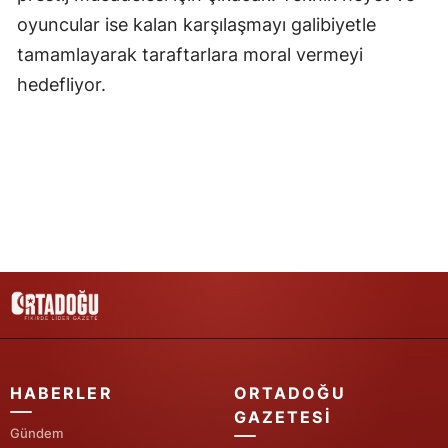
oyuncular ise kalan karşılaşmayı galibiyetle
Samsun
tamamlayarak taraftarlara moral vermeyi
Siirt
hedefliyor.
Sinop
Sivas
Tekirdağ
Tokat
Trabzon
Tunceli
Şanlıurfa
HABERLER
ORTADOĞU
Uşak
GAZETESI
Gündem
Van