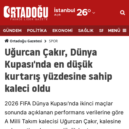
İstanbul
26
°
Açık
Adana
Adıyaman
MENÜ
GÜNDEM
POLİTİKA
EKONOMİ
SAĞLIK
SPOR
BİLİM
Afyonkarahisar
SPOR
Ortadoğu Gazetesi
Uğurcan Çakır, Dünya
Ağrı
Kupası'nda en düşük
Amasya
kurtarış yüzdesine sahip
Ankara
kaleci oldu
Antalya
Artvin
2026 FIFA Dünya Kupası'nda ikinci maçlar
Aydın
sonunda açıklanan performans verilerine göre
A Milli Takım kalecisi Uğurcan Çakır, kalesine
Balıkesir