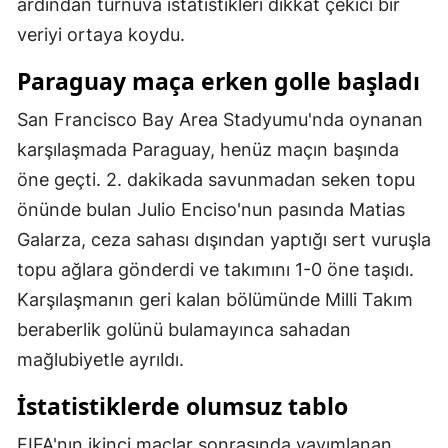
ardından turnuva istatistikleri dikkat çekici bir
Mersin
veriyi ortaya koydu.
İstanbul
Paraguay maça erken golle başladı
İzmir
San Francisco Bay Area Stadyumu'nda oynanan
karşılaşmada Paraguay, henüz maçın başında
Kars
öne geçti. 2. dakikada savunmadan seken topu
Kastamonu
önünde bulan Julio Enciso'nun pasında Matias
Kayseri
Galarza, ceza sahası dışından yaptığı sert vuruşla
topu ağlara gönderdi ve takımını 1-0 öne taşıdı.
Kırklareli
Karşılaşmanın geri kalan bölümünde Milli Takım
Kırşehir
beraberlik golünü bulamayınca sahadan
Kocaeli
mağlubiyetle ayrıldı.
Konya
İstatistiklerde olumsuz tablo
Kütahya
FIFA'nın ikinci maçlar sonrasında yayımlanan