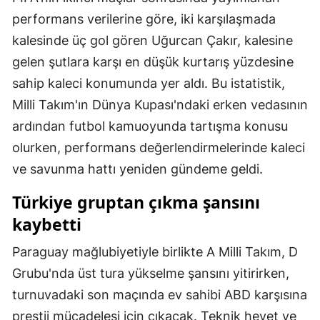
performans verilerine göre, iki karşılaşmada
Malatya
kalesinde üç gol gören Uğurcan Çakır, kalesine
Manisa
gelen şutlara karşı en düşük kurtarış yüzdesine
Kahramanmaraş
sahip kaleci konumunda yer aldı. Bu istatistik,
Milli Takım'ın Dünya Kupası'ndaki erken vedasının
Mardin
ardından futbol kamuoyunda tartışma konusu
Muğla
olurken, performans değerlendirmelerinde kaleci
ve savunma hattı yeniden gündeme geldi.
Muş
Türkiye gruptan çıkma şansını
Nevşehir
kaybetti
Niğde
Paraguay mağlubiyetiyle birlikte A Milli Takım, D
Ordu
Grubu'nda üst tura yükselme şansını yitirirken,
Rize
turnuvadaki son maçında ev sahibi ABD karşısına
Sakarya
prestij mücadelesi için çıkacak. Teknik heyet ve