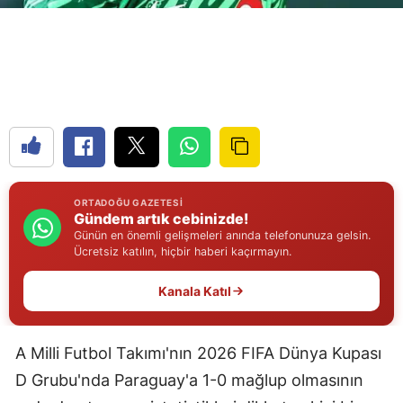
Edirne
Elazığ
Erzincan
Erzurum
Eskişehir
ORTADOĞU GAZETESI
Gaziantep
Gündem artık cebinizde!
Günün en önemli gelişmeleri anında telefonunuza gelsin.
Giresun
Ücretsiz katılın, hiçbir haberi kaçırmayın.
Gümüşhane
Kanala Katıl
Hakkari
A Milli Futbol Takımı'nın 2026 FIFA Dünya Kupası
Hatay
D Grubu'nda Paraguay'a 1-0 mağlup olmasının
Isparta