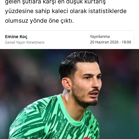
gelen şutlara karşı en düşük kurtarış
Bilecik
yüzdesine sahip kaleci olarak istatistiklerde
Bingöl
olumsuz yönde öne çıktı.
Bitlis
Emine Koç
Yayınlanma
20 Haziran 2026 - 18:06
Genel Yayın Yönetmeni
Bolu
Burdur
Bursa
Çanakkale
Çankırı
Çorum
Denizli
Diyarbakır