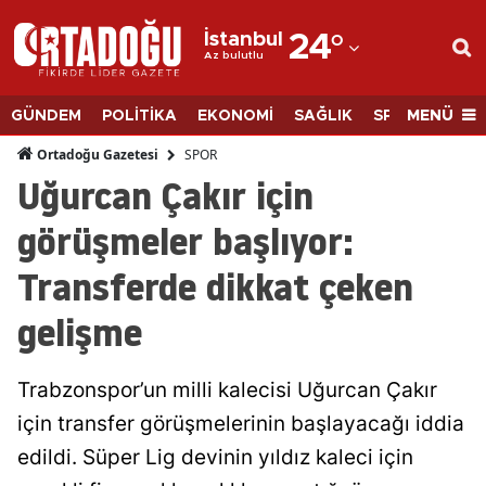
İstanbul
24
°
Az bulutlu
Adana
Adıyaman
MENÜ
GÜNDEM
POLİTİKA
EKONOMİ
SAĞLIK
SPOR
BİLİM
Afyonkarahisar
SPOR
Ortadoğu Gazetesi
Uğurcan Çakır için
Ağrı
görüşmeler başlıyor:
Amasya
Transferde dikkat çeken
Ankara
gelişme
Antalya
Artvin
Trabzonspor’un milli kalecisi Uğurcan Çakır
Aydın
için transfer görüşmelerinin başlayacağı iddia
edildi. Süper Lig devinin yıldız kaleci için
Balıkesir