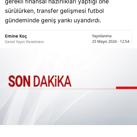
gerekli finansal hazırlıkları yaptığı öne
Bilecik
sürülürken, transfer gelişmesi futbol
Bingöl
gündeminde geniş yankı uyandırdı.
Bitlis
Emine Koç
Yayınlanma
25 Mayıs 2026 - 12:54
Genel Yayın Yönetmeni
Bolu
Burdur
Bursa
Çanakkale
Çankırı
Çorum
Denizli
Diyarbakır