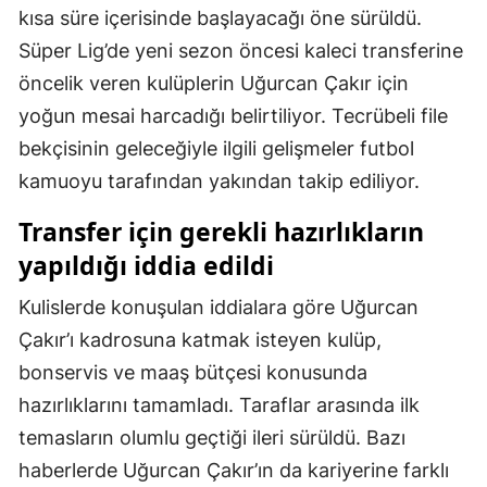
kısa süre içerisinde başlayacağı öne sürüldü.
Mersin
Süper Lig’de yeni sezon öncesi kaleci transferine
İstanbul
öncelik veren kulüplerin Uğurcan Çakır için
yoğun mesai harcadığı belirtiliyor. Tecrübeli file
İzmir
bekçisinin geleceğiyle ilgili gelişmeler futbol
Kars
kamuoyu tarafından yakından takip ediliyor.
Kastamonu
Transfer için gerekli hazırlıkların
Kayseri
yapıldığı iddia edildi
Kırklareli
Kulislerde konuşulan iddialara göre Uğurcan
Çakır’ı kadrosuna katmak isteyen kulüp,
Kırşehir
bonservis ve maaş bütçesi konusunda
Kocaeli
hazırlıklarını tamamladı. Taraflar arasında ilk
Konya
temasların olumlu geçtiği ileri sürüldü. Bazı
haberlerde Uğurcan Çakır’ın da kariyerine farklı
Kütahya