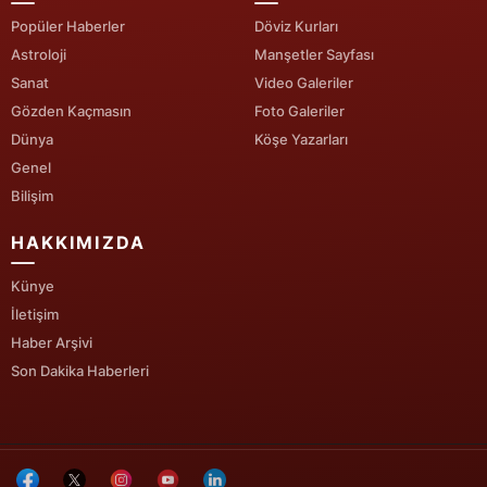
Popüler Haberler
Döviz Kurları
Yalova
Astroloji
Manşetler Sayfası
Sanat
Video Galeriler
Karabük
Gözden Kaçmasın
Foto Galeriler
Kilis
Dünya
Köşe Yazarları
Genel
Osmaniye
Bilişim
Düzce
HAKKIMIZDA
Künye
İletişim
Haber Arşivi
Son Dakika Haberleri