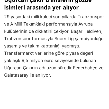
isimleri arasında yer alıyor
Samsun
29 yaşındaki milli kaleci son yıllarda Trabzonspor
Siirt
ve A Milli Takım’daki performansıyla Avrupa
Sinop
kulüplerinin de dikkatini çekiyor. Başarılı eldiven,
Sivas
Trabzonspor formasıyla Süper Lig şampiyonluğu
yaşamış ve takım kaptanlığı yapmıştı.
Tekirdağ
Transfermarkt verilerine göre piyasa değeri
Tokat
yaklaşık 9,5 milyon euro seviyesinde bulunan
Uğurcan Çakır’ın adı uzun süredir Fenerbahçe ve
Trabzon
Galatasaray ile anılıyor.
Tunceli
Şanlıurfa
Uşak
Van