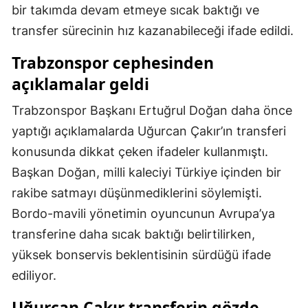
bir takımda devam etmeye sıcak baktığı ve
Malatya
transfer sürecinin hız kazanabileceği ifade edildi.
Manisa
Trabzonspor cephesinden
Kahramanmaraş
açıklamalar geldi
Mardin
Trabzonspor Başkanı Ertuğrul Doğan daha önce
yaptığı açıklamalarda Uğurcan Çakır’ın transferi
Muğla
konusunda dikkat çeken ifadeler kullanmıştı.
Muş
Başkan Doğan, milli kaleciyi Türkiye içinden bir
Nevşehir
rakibe satmayı düşünmediklerini söylemişti.
Bordo-mavili yönetimin oyuncunun Avrupa’ya
Niğde
transferine daha sıcak baktığı belirtilirken,
Ordu
yüksek bonservis beklentisinin sürdüğü ifade
Rize
ediliyor.
Sakarya
Uğurcan Çakır transferin gözde