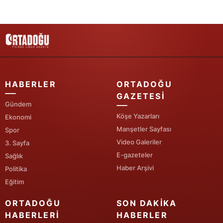
Yozgat
Zonguldak
Aksaray
Bayburt
HABERLER
ORTADOĞU
GAZETESI
Karaman
Gündem
Köşe Yazarları
Ekonomi
Kırıkkale
Manşetler Sayfası
Spor
Batman
Video Galeriler
3. Sayfa
E-gazeteler
Sağlık
Şırnak
Haber Arşivi
Politika
Bartın
Eğitim
Ardahan
ORTADOĞU
SON DAKIKA
HABERLERI
HABERLER
Iğdır