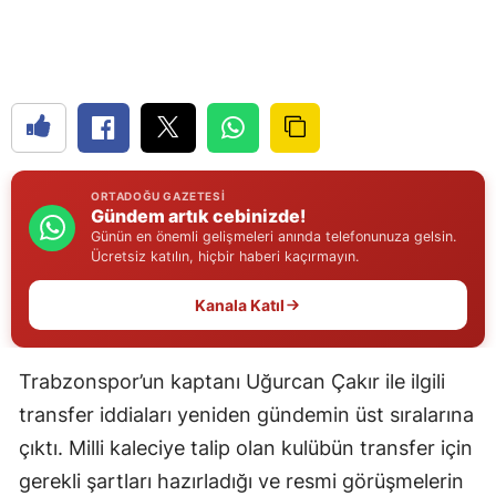
Edirne
Elazığ
Erzincan
Erzurum
ORTADOĞU GAZETESI
Eskişehir
Gündem artık cebinizde!
Günün en önemli gelişmeleri anında telefonunuza gelsin.
Gaziantep
Ücretsiz katılın, hiçbir haberi kaçırmayın.
Giresun
Kanala Katıl
Gümüşhane
Trabzonspor’un kaptanı Uğurcan Çakır ile ilgili
Hakkari
transfer iddiaları yeniden gündemin üst sıralarına
Hatay
çıktı. Milli kaleciye talip olan kulübün transfer için
gerekli şartları hazırladığı ve resmi görüşmelerin
Isparta