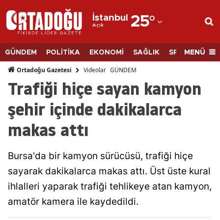
İstanbul
25
°
Açık
Adana
Adıyaman
MENÜ
GÜNDEM
POLİTİKA
EKONOMİ
SAĞLIK
SPOR
BİLİM
Afyonkarahisar
Videolar
GÜNDEM
Ortadoğu Gazetesi
Trafiği hiçe sayan kamyon
Ağrı
şehir içinde dakikalarca
Amasya
makas attı
Ankara
Antalya
Bursa'da bir kamyon sürücüsü, trafiği hiçe
Artvin
sayarak dakikalarca makas attı. Üst üste kural
ihlalleri yaparak trafiği tehlikeye atan kamyon,
Aydın
amatör kamera ile kaydedildi.
Balıkesir