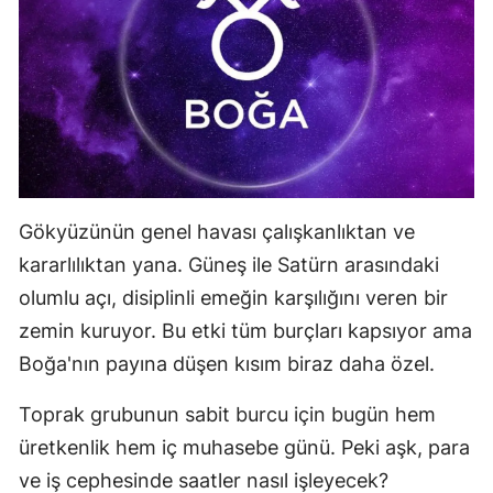
Samsun
Siirt
Sinop
Sivas
Tekirdağ
Gökyüzünün genel havası çalışkanlıktan ve
Tokat
kararlılıktan yana. Güneş ile Satürn arasındaki
olumlu açı, disiplinli emeğin karşılığını veren bir
Trabzon
zemin kuruyor. Bu etki tüm burçları kapsıyor ama
Tunceli
Boğa'nın payına düşen kısım biraz daha özel.
Şanlıurfa
Toprak grubunun sabit burcu için bugün hem
Uşak
üretkenlik hem iç muhasebe günü. Peki aşk, para
ve iş cephesinde saatler nasıl işleyecek?
Van