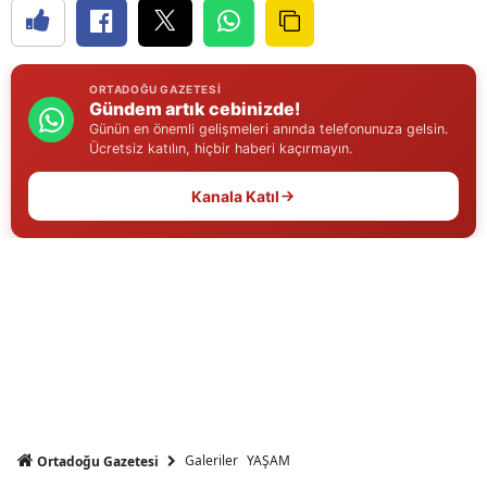
Edirne
Elazığ
ORTADOĞU GAZETESI
Gündem artık cebinizde!
Erzincan
Günün en önemli gelişmeleri anında telefonunuza gelsin.
Ücretsiz katılın, hiçbir haberi kaçırmayın.
Erzurum
Kanala Katıl
Eskişehir
Gaziantep
Giresun
Gümüşhane
Hakkari
Hatay
Galeriler
YAŞAM
Ortadoğu Gazetesi
Isparta