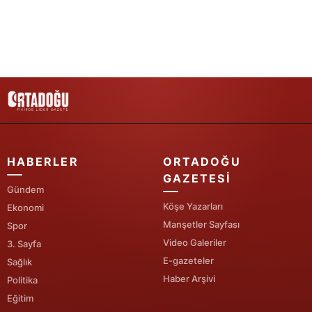
HABERLER
ORTADOĞU
GAZETESI
Gündem
Köşe Yazarları
Ekonomi
Manşetler Sayfası
Spor
Video Galeriler
3. Sayfa
E-gazeteler
Sağlık
Haber Arşivi
Politika
Eğitim