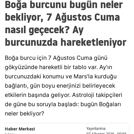
Boğa burcunu bugün neler
Mersin
bekliyor, 7 Ağustos Cuma
İstanbul
nasıl geçecek? Ay
İzmir
burcunuzda hareketleniyor
Kars
Boğa burcu için 7 Ağustos Cuma günü
Kastamonu
gökyüzünde hareketli bir tablo var. Ay'ın
Kayseri
burcunuzdaki konumu ve Mars'la kurduğu
Kırklareli
bağlantı, gün boyu enerjinizi belirleyecek
Kırşehir
etkilerin başında geliyor. Astroloji takipçileri
de güne bu soruyla başladı: bugün Boğaları
Kocaeli
neler bekliyor?
Konya
Haber Merkezi
Yayınlanma
Kütahya
07 Ağustos 2026 - 00:55