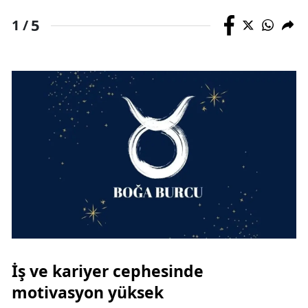
5
1 /
Yozgat
Zonguldak
Aksaray
Bayburt
Karaman
Kırıkkale
Batman
Şırnak
Bartın
İş ve kariyer cephesinde
Ardahan
motivasyon yüksek
Iğdır