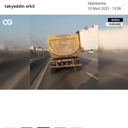
Yayınlanma
takyeddin erkil
Bilecik
10 Mart 2025 - 13:38
Bingöl
Bitlis
Bolu
Burdur
Bursa
Çanakkale
Çankırı
Çorum
Denizli
Diyarbakır