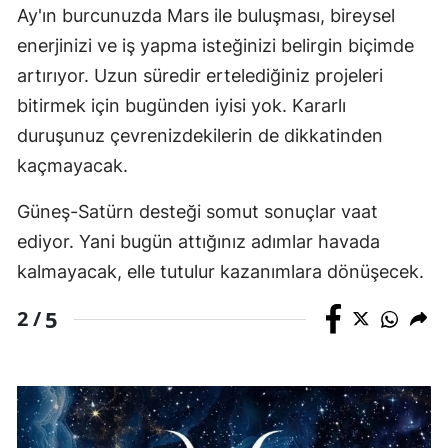
Ay'ın burcunuzda Mars ile buluşması, bireysel
Yalova
enerjinizi ve iş yapma isteğinizi belirgin biçimde
artırıyor. Uzun süredir ertelediğiniz projeleri
Karabük
bitirmek için bugünden iyisi yok. Kararlı
Kilis
duruşunuz çevrenizdekilerin de dikkatinden
Osmaniye
kaçmayacak.
Düzce
Güneş-Satürn desteği somut sonuçlar vaat
ediyor. Yani bugün attığınız adımlar havada
kalmayacak, elle tutulur kazanımlara dönüşecek.
5
2 /