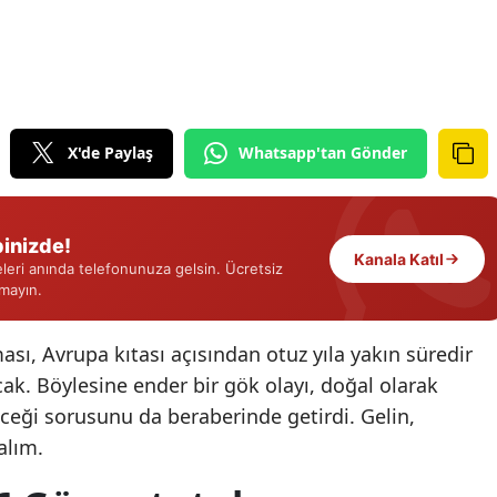
Edirne
Elazığ
Erzincan
X'de Paylaş
Whatsapp'tan Gönder
Erzurum
Eskişehir
inizde!
Gaziantep
Kanala Katıl
eri anında telefonunuza gelsin. Ücretsiz
rmayın.
Giresun
Gümüşhane
ı, Avrupa kıtası açısından otuz yıla yakın süredir
ak. Böylesine ender bir gök olayı, doğal olarak
Hakkari
ceği sorusunu da beraberinde getirdi. Gelin,
Hatay
alım.
Isparta