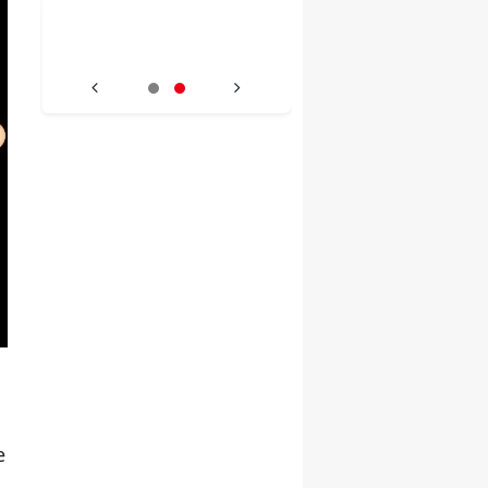
im
a
e