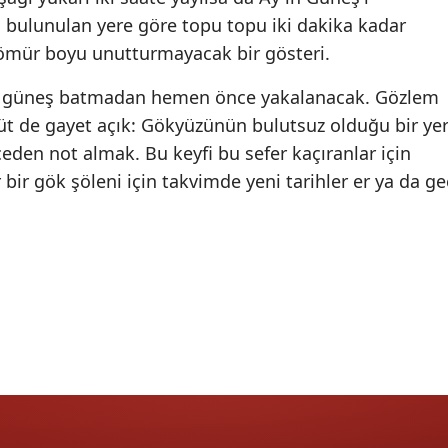
, bulunulan yere göre topu topu iki dakika kadar
Samsun
 ömür boyu unutturmayacak bir gösteri.
Siirt
da güneş batmadan hemen önce yakalanacak. Gözlem
Sinop
üt de gayet açık: Gökyüzünün bulutsuz olduğu bir ye
den not almak. Bu keyfi bu sefer kaçıranlar için
Sivas
r bir gök şöleni için takvimde yeni tarihler er ya da ge
Tekirdağ
Tokat
Trabzon
Tunceli
Şanlıurfa
Uşak
Van