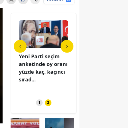
u 8
Yeni Parti seçim
Yay burcunu 8
Yeni
anketinde oy oranı
Ağustos
ank
e neler
yüzde kaç, kaçıncı
Cumartesi'de neler
yüzd
şkta
sırad...
bekliyor? Aşkta
sıra
ve...
1
2