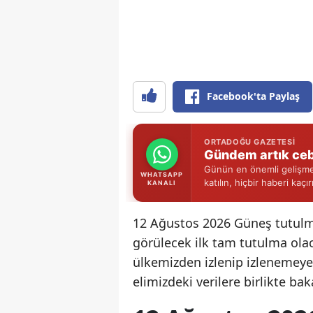
Facebook'ta Paylaş
ORTADOĞU GAZETESI
Gündem artık ceb
Günün en önemli gelişmel
WHATSAPP
katılın, hiçbir haberi kaçı
KANALI
12 Ağustos 2026 Güneş tutulmas
görülecek ilk tam tutulma olac
ülkemizden izlenip izlenemeye
elimizdeki verilere birlikte bak