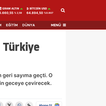
GRAM ALTIN
BITCOIN USD
6.660,55
64.894,50
% 2,59
%0.807
MENÜ
M
EĞİTİM
DÜNYA
 Türkiye
 geri sayıma geçti. O
in geceye çevirecek.
Abone Ol