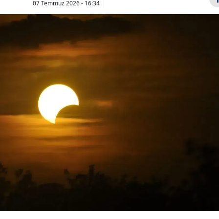
07 Temmuz 2026 - 16:34
Bilecik
Bingöl
Bitlis
Bolu
Burdur
Yeni Parti seçim
Yay burcun
anketinde oy oranı
Ağustos
Bursa
yüzde kaç, kaçıncı
Cumartesi'd
Çanakkale
sırad...
bekliyor? A
ve...
Çankırı
Çorum
Denizli
Diyarbakır