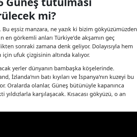
6 Güneş tutulması
Mersin
rülecek mi?
İstanbul
. Bu eşsiz manzara, ne yazık ki bizim gökyüzümüzden
İzmir
n en görkemli anları Türkiye'de akşamın geç
dikten sonraki zamana denk geliyor. Dolayısıyla hem
Kars
için ufuk çizgisinin altında kalıyor.
Kastamonu
acak yerler dünyanın bambaşka köşelerinde.
Kayseri
d, İzlanda'nın batı kıyıları ve İspanya'nın kuzeyi bu
Kırklareli
yor. Oralarda olanlar, Güneş bütünüyle kapanınca
i yıldızlarla karşılaşacak. Kısacası gökyüzü, o an
Kırşehir
Kocaeli
Konya
Kütahya