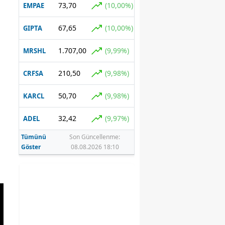
Takvimde
73,70
(10,00%)
EMPAE
kritik tarihler
67,65
(10,00%)
GIPTA
1.707,00
(9,99%)
MRSHL
210,50
(9,98%)
CRFSA
50,70
(9,98%)
KARCL
32,42
(9,97%)
ADEL
Tümünü
Son Güncellenme:
Göster
08.08.2026 18:10