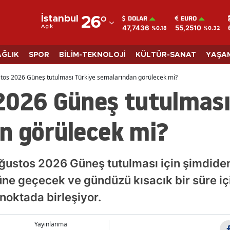
DOLAR
EURO
İstanbul
26
°
47,7436
55,2510
Açık
%0.18
%0.32
Adana
Adıyaman
AĞLIK
SPOR
BİLİM-TEKNOLOJİ
KÜLTÜR-SANAT
YAŞA
Afyonkarahisar
tos 2026 Güneş tutulması Türkiye semalarından görülecek mi?
2026 Güneş tutulması
Ağrı
Amasya
n görülecek mi?
Ankara
Antalya
ğustos 2026 Güneş tutulması için şimdiden
Artvin
üne geçecek ve gündüzü kısacık bir süre iç
noktada birleşiyor.
Aydın
Balıkesir
Yayınlanma