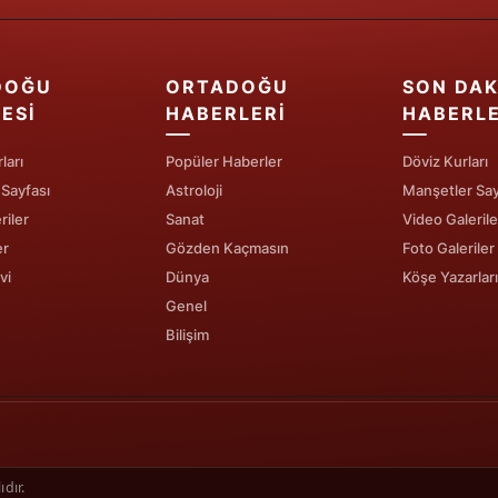
Yozgat
DOĞU
ORTADOĞU
SON DAK
Zonguldak
ESI
HABERLERI
HABERL
Aksaray
ları
Popüler Haberler
Döviz Kurları
Bayburt
 Sayfası
Astroloji
Manşetler Say
riler
Sanat
Video Galerile
Karaman
er
Gözden Kaçmasın
Foto Galeriler
Kırıkkale
vi
Dünya
Köşe Yazarları
Genel
Batman
Bilişim
Şırnak
Bartın
Ardahan
dır.
Iğdır