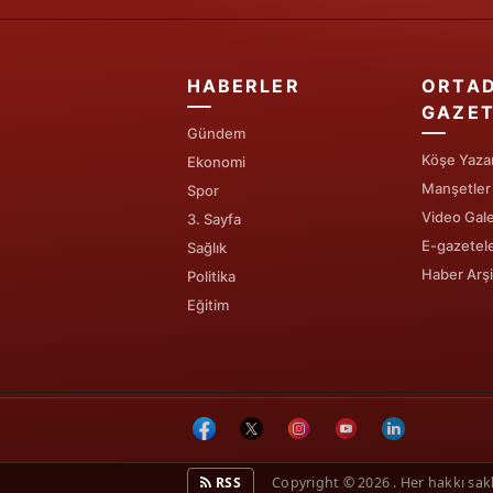
HABERLER
ORTA
GAZET
Gündem
Köşe Yazar
Ekonomi
Manşetler
Spor
Video Gale
3. Sayfa
E-gazetel
Sağlık
Haber Arşi
Politika
Eğitim
RSS
Copyright © 2026 . Her hakkı saklı