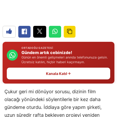
Edirne
Elazığ
Erzincan
Erzurum
ORTADOĞU GAZETESI
Eskişehir
Gündem artık cebinizde!
Günün en önemli gelişmeleri anında telefonunuza gelsin.
Gaziantep
Ücretsiz katılın, hiçbir haberi kaçırmayın.
Giresun
Kanala Katıl
Gümüşhane
Çukur geri mi dönüyor sorusu, dizinin film
Hakkari
olacağı yönündeki söylentilerle bir kez daha
Hatay
gündeme oturdu. İddiaya göre yapım şirketi,
Isparta
uzun süredir rafta bekleyen projeyi yeniden