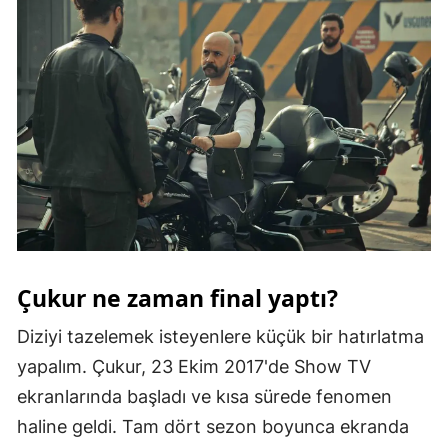
Malatya
Manisa
Kahramanmaraş
Mardin
Muğla
Muş
Nevşehir
Çukur ne zaman final yaptı?
Niğde
Diziyi tazelemek isteyenlere küçük bir hatırlatma
Ordu
yapalım. Çukur, 23 Ekim 2017'de Show TV
ekranlarında başladı ve kısa sürede fenomen
Rize
haline geldi. Tam dört sezon boyunca ekranda
Sakarya