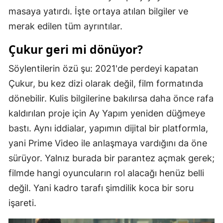
masaya yatırdı. İşte ortaya atılan bilgiler ve
Mersin
merak edilen tüm ayrıntılar.
İstanbul
Çukur geri mi dönüyor?
İzmir
Söylentilerin özü şu: 2021'de perdeyi kapatan
Kars
Çukur, bu kez dizi olarak değil, film formatında
Kastamonu
dönebilir. Kulis bilgilerine bakılırsa daha önce rafa
kaldırılan proje için Ay Yapım yeniden düğmeye
Kayseri
bastı. Aynı iddialar, yapımın dijital bir platformla,
Kırklareli
yani Prime Video ile anlaşmaya vardığını da öne
Kırşehir
sürüyor. Yalnız burada bir parantez açmak gerek;
filmde hangi oyuncuların rol alacağı henüz belli
Kocaeli
değil. Yani kadro tarafı şimdilik koca bir soru
Konya
işareti.
Kütahya