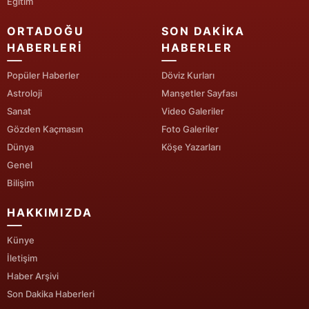
Eğitim
Yalova
ORTADOĞU
SON DAKIKA
HABERLERI
HABERLER
Karabük
Popüler Haberler
Döviz Kurları
Kilis
Astroloji
Manşetler Sayfası
Sanat
Video Galeriler
Osmaniye
Gözden Kaçmasın
Foto Galeriler
Düzce
Dünya
Köşe Yazarları
Genel
Bilişim
HAKKIMIZDA
Künye
İletişim
Haber Arşivi
Son Dakika Haberleri