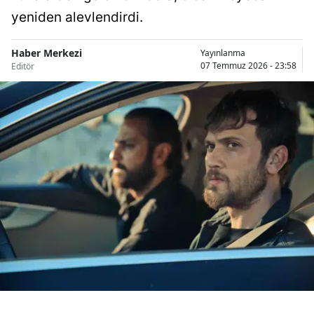
Bilecik
yeniden alevlendirdi.
Bingöl
Haber Merkezi
Yayınlanma
07 Temmuz 2026 - 23:58
Editör
Bitlis
Bolu
Burdur
Bursa
Çanakkale
Çankırı
Çorum
Denizli
Diyarbakır