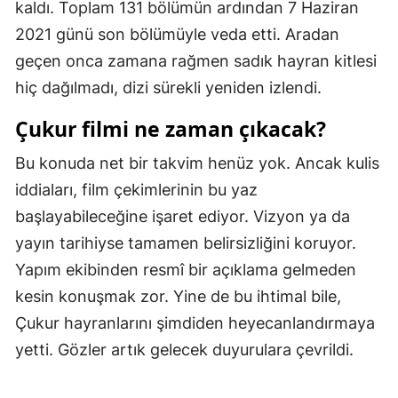
kaldı. Toplam 131 bölümün ardından 7 Haziran
Samsun
2021 günü son bölümüyle veda etti. Aradan
geçen onca zamana rağmen sadık hayran kitlesi
Siirt
hiç dağılmadı, dizi sürekli yeniden izlendi.
Sinop
Çukur filmi ne zaman çıkacak?
Sivas
Bu konuda net bir takvim henüz yok. Ancak kulis
Tekirdağ
iddiaları, film çekimlerinin bu yaz
Tokat
başlayabileceğine işaret ediyor. Vizyon ya da
yayın tarihiyse tamamen belirsizliğini koruyor.
Trabzon
Yapım ekibinden resmî bir açıklama gelmeden
Tunceli
kesin konuşmak zor. Yine de bu ihtimal bile,
Şanlıurfa
Çukur hayranlarını şimdiden heyecanlandırmaya
yetti. Gözler artık gelecek duyurulara çevrildi.
Uşak
Van