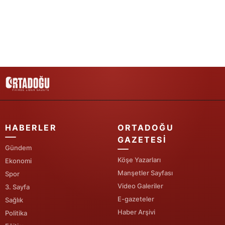
Yozgat
Zonguldak
Aksaray
Bayburt
Karaman
Kırıkkale
HABERLER
ORTADOĞU
GAZETESI
Batman
Gündem
Köşe Yazarları
Ekonomi
Şırnak
Manşetler Sayfası
Spor
Bartın
Video Galeriler
3. Sayfa
E-gazeteler
Sağlık
Ardahan
Haber Arşivi
Politika
Iğdır