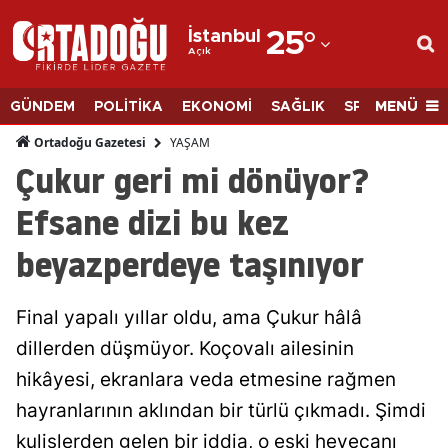
İstanbul
25
°
Açık
Adana
Adıyaman
MENÜ
GÜNDEM
POLİTİKA
EKONOMİ
SAĞLIK
SPOR
BİLİM
Afyonkarahisar
YAŞAM
Ortadoğu Gazetesi
Çukur geri mi dönüyor?
Ağrı
Efsane dizi bu kez
Amasya
beyazperdeye taşınıyor
Ankara
Antalya
Final yapalı yıllar oldu, ama Çukur hâlâ
Artvin
dillerden düşmüyor. Koçovalı ailesinin
hikâyesi, ekranlara veda etmesine rağmen
Aydın
hayranlarının aklından bir türlü çıkmadı. Şimdi
Balıkesir
kulislerden gelen bir iddia, o eski heyecanı