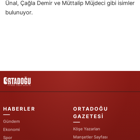
Ünal, Çağla Demir ve Müttalip Müjdeci gibi isimler
bulunuyor.
Yalova
Karabük
Kilis
Osmaniye
Düzce
HABERLER
ORTADOĞU
GAZETESI
Gündem
Köşe Yazarları
Ekonomi
Manşetler Sayfası
Spor