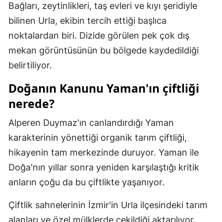
Bağları, zeytinlikleri, taş evleri ve kıyı şeridiyle
Samsun
bilinen Urla, ekibin tercih ettiği başlıca
noktalardan biri. Dizide görülen pek çok dış
Siirt
mekan görüntüsünün bu bölgede kaydedildiği
Sinop
belirtiliyor.
Sivas
Doğanın Kanunu Yaman'ın çiftliği
Tekirdağ
nerede?
Tokat
Alperen Duymaz'ın canlandırdığı Yaman
karakterinin yönettiği organik tarım çiftliği,
Trabzon
hikayenin tam merkezinde duruyor. Yaman ile
Tunceli
Doğa'nın yıllar sonra yeniden karşılaştığı kritik
Şanlıurfa
anların çoğu da bu çiftlikte yaşanıyor.
Uşak
Çiftlik sahnelerinin İzmir'in Urla ilçesindeki tarım
alanları ve özel mülklerde çekildiği aktarılıyor.
Van