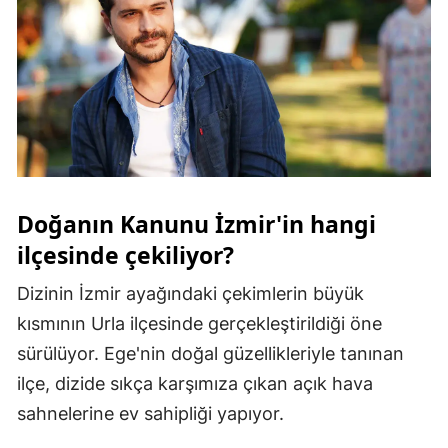
Malatya
Manisa
Kahramanmaraş
Mardin
Muğla
Doğanın Kanunu İzmir'in hangi
Muş
ilçesinde çekiliyor?
Nevşehir
Dizinin İzmir ayağındaki çekimlerin büyük
Niğde
kısmının Urla ilçesinde gerçekleştirildiği öne
sürülüyor. Ege'nin doğal güzellikleriyle tanınan
Ordu
ilçe, dizide sıkça karşımıza çıkan açık hava
Rize
sahnelerine ev sahipliği yapıyor.
Sakarya