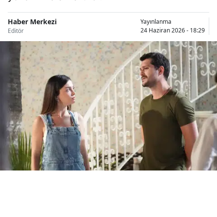
Bilecik
Haber Merkezi
Yayınlanma
Bingöl
24 Haziran 2026 - 18:29
Editör
Bitlis
Bolu
Burdur
Bursa
Çanakkale
Çankırı
Çorum
Denizli
Diyarbakır