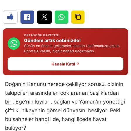
Edirne
Elazığ
Erzincan
ORTADOĞU GAZETESI
Gündem artık cebinizde!
Erzurum
Günün en önemli gelişmeleri anında telefonunuza gelsin.
Ücretsiz katılın, hiçbir haberi kaçırmayın.
Eskişehir
Kanala Katıl
Gaziantep
Giresun
Doğanın Kanunu nerede çekiliyor sorusu, dizinin
Gümüşhane
takipçileri arasında en çok aranan başlıklardan
biri. Ege'nin kıyıları, bağları ve Yaman'ın yönettiği
Hakkari
çiftlik, hikayenin görsel dünyasını besliyor. Peki
Hatay
bu sahneler hangi ilde, hangi ilçede hayat
Isparta
buluyor?