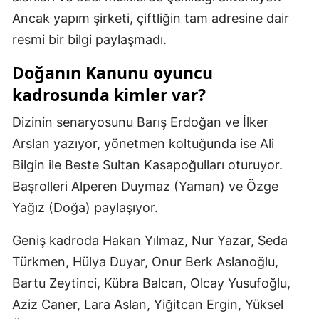
Ancak yapım şirketi, çiftliğin tam adresine dair
Yozgat
resmi bir bilgi paylaşmadı.
Zonguldak
Doğanın Kanunu oyuncu
Aksaray
kadrosunda kimler var?
Bayburt
Dizinin senaryosunu Barış Erdoğan ve İlker
Arslan yazıyor, yönetmen koltuğunda ise Ali
Karaman
Bilgin ile Beste Sultan Kasapoğulları oturuyor.
Kırıkkale
Başrolleri Alperen Duymaz (Yaman) ve Özge
Batman
Yağız (Doğa) paylaşıyor.
Şırnak
Geniş kadroda Hakan Yılmaz, Nur Yazar, Seda
Bartın
Türkmen, Hülya Duyar, Onur Berk Aslanoğlu,
Bartu Zeytinci, Kübra Balcan, Olcay Yusufoğlu,
Ardahan
Aziz Caner, Lara Aslan, Yiğitcan Ergin, Yüksel
Iğdır