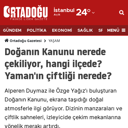
İstanbul
24
°
Açık
Adana
Adıyaman
MENÜ
GÜNDEM
POLİTİKA
EKONOMİ
SAĞLIK
SPOR
BİLİM
Afyonkarahisar
YAŞAM
Ortadoğu Gazetesi
Doğanın Kanunu nerede
Ağrı
çekiliyor, hangi ilçede?
Amasya
Yaman'ın çiftliği nerede?
Ankara
Antalya
Alperen Duymaz ile Özge Yağız'ı buluşturan
Artvin
Doğanın Kanunu, ekrana taşıdığı doğal
atmosferle ilgi görüyor. Dizinin manzaraları ve
Aydın
çiftlik sahneleri, izleyicide çekim mekanlarına
Balıkesir
yönelik merakı artırdı.