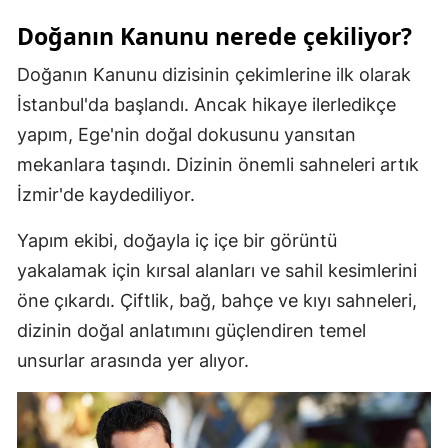
Mersin
Doğanın Kanunu nerede çekiliyor?
İstanbul
Doğanın Kanunu dizisinin çekimlerine ilk olarak
İstanbul'da başlandı. Ancak hikaye ilerledikçe
İzmir
yapım, Ege'nin doğal dokusunu yansıtan
Kars
mekanlara taşındı. Dizinin önemli sahneleri artık
Kastamonu
İzmir'de kaydediliyor.
Kayseri
Yapım ekibi, doğayla iç içe bir görüntü
yakalamak için kırsal alanları ve sahil kesimlerini
Kırklareli
öne çıkardı. Çiftlik, bağ, bahçe ve kıyı sahneleri,
Kırşehir
dizinin doğal anlatımını güçlendiren temel
Kocaeli
unsurlar arasında yer alıyor.
Konya
Kütahya