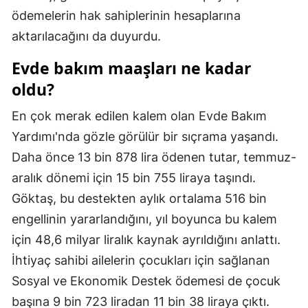
ödemelerin hak sahiplerinin hesaplarına
Mersin
aktarılacağını da duyurdu.
İstanbul
Evde bakım maaşları ne kadar
İzmir
oldu?
Kars
En çok merak edilen kalem olan Evde Bakım
Kastamonu
Yardımı'nda gözle görülür bir sıçrama yaşandı.
Daha önce 13 bin 878 lira ödenen tutar, temmuz-
Kayseri
aralık dönemi için 15 bin 755 liraya taşındı.
Kırklareli
Göktaş, bu destekten aylık ortalama 516 bin
Kırşehir
engellinin yararlandığını, yıl boyunca bu kalem
için 48,6 milyar liralık kaynak ayrıldığını anlattı.
Kocaeli
İhtiyaç sahibi ailelerin çocukları için sağlanan
Konya
Sosyal ve Ekonomik Destek ödemesi de çocuk
başına 9 bin 723 liradan 11 bin 38 liraya çıktı.
Kütahya