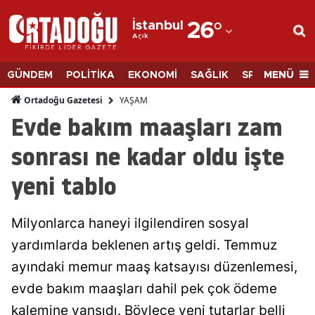
İstanbul
26
°
Açık
Adana
Adıyaman
MENÜ
GÜNDEM
POLİTİKA
EKONOMİ
SAĞLIK
SPOR
BİLİM
Afyonkarahisar
YAŞAM
Ortadoğu Gazetesi
Evde bakım maaşları zam
Ağrı
sonrası ne kadar oldu işte
Amasya
yeni tablo
Ankara
Antalya
Milyonlarca haneyi ilgilendiren sosyal
Artvin
yardımlarda beklenen artış geldi. Temmuz
ayındaki memur maaş katsayısı düzenlemesi,
Aydın
evde bakım maaşları dahil pek çok ödeme
Balıkesir
kalemine yansıdı. Böylece yeni tutarlar belli