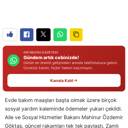
Edirne
Elazığ
Erzincan
Erzurum
ORTADOĞU GAZETESI
Eskişehir
Gündem artık cebinizde!
Günün en önemli gelişmeleri anında telefonunuza gelsin.
Gaziantep
Ücretsiz katılın, hiçbir haberi kaçırmayın.
Giresun
Kanala Katıl
Gümüşhane
Evde bakım maaşları başta olmak üzere birçok
Hakkari
sosyal yardım kaleminde ödemeler yukarı çekildi.
Hatay
Aile ve Sosyal Hizmetler Bakanı Mahinur Özdemir
Isparta
Göktaş, güncel rakamları tek tek paylaştı. Zamlı