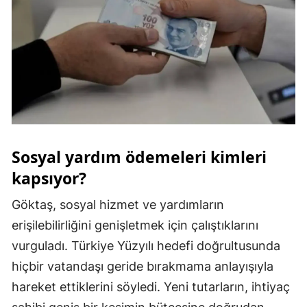
Samsun
Siirt
Sinop
Sivas
Tekirdağ
Sosyal yardım ödemeleri kimleri
Tokat
kapsıyor?
Trabzon
Göktaş, sosyal hizmet ve yardımların
Tunceli
erişilebilirliğini genişletmek için çalıştıklarını
vurguladı. Türkiye Yüzyılı hedefi doğrultusunda
Şanlıurfa
hiçbir vatandaşı geride bırakmama anlayışıyla
Uşak
hareket ettiklerini söyledi. Yeni tutarların, ihtiyaç
Van