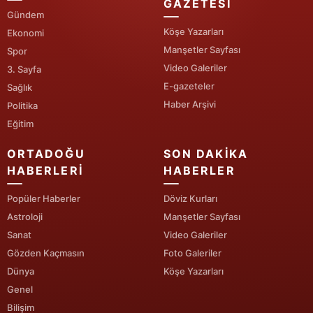
GAZETESI
Gündem
Yalova
Köşe Yazarları
Ekonomi
Manşetler Sayfası
Spor
Karabük
Video Galeriler
3. Sayfa
Kilis
E-gazeteler
Sağlık
Haber Arşivi
Politika
Osmaniye
Eğitim
Düzce
ORTADOĞU
SON DAKIKA
HABERLERI
HABERLER
Popüler Haberler
Döviz Kurları
Astroloji
Manşetler Sayfası
Sanat
Video Galeriler
Gözden Kaçmasın
Foto Galeriler
Dünya
Köşe Yazarları
Genel
Bilişim