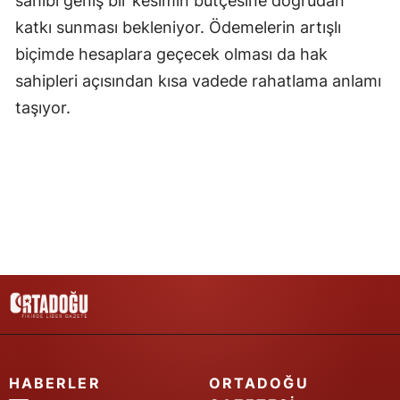
sahibi geniş bir kesimin bütçesine doğrudan
katkı sunması bekleniyor. Ödemelerin artışlı
Yozgat
biçimde hesaplara geçecek olması da hak
Zonguldak
sahipleri açısından kısa vadede rahatlama anlamı
Aksaray
taşıyor.
Bayburt
Karaman
Kırıkkale
Batman
Şırnak
Bartın
Ardahan
HABERLER
ORTADOĞU
Iğdır