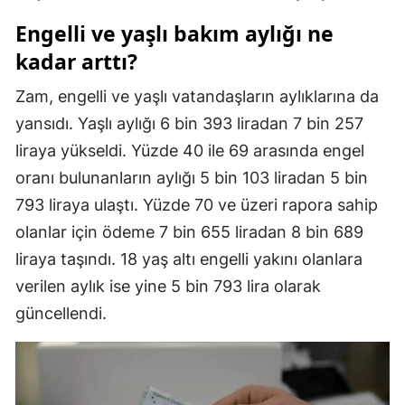
Engelli ve yaşlı bakım aylığı ne
Malatya
kadar arttı?
Manisa
Zam, engelli ve yaşlı vatandaşların aylıklarına da
Kahramanmaraş
yansıdı. Yaşlı aylığı 6 bin 393 liradan 7 bin 257
Mardin
liraya yükseldi. Yüzde 40 ile 69 arasında engel
Muğla
oranı bulunanların aylığı 5 bin 103 liradan 5 bin
793 liraya ulaştı. Yüzde 70 ve üzeri rapora sahip
Muş
olanlar için ödeme 7 bin 655 liradan 8 bin 689
Nevşehir
liraya taşındı. 18 yaş altı engelli yakını olanlara
verilen aylık ise yine 5 bin 793 lira olarak
Niğde
güncellendi.
Ordu
Rize
Sakarya