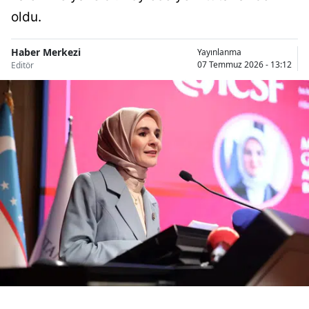
Bilecik
oldu.
Bingöl
Haber Merkezi
Yayınlanma
07 Temmuz 2026 - 13:12
Editör
Bitlis
Bolu
Burdur
Bursa
Çanakkale
Çankırı
Çorum
Denizli
Diyarbakır