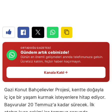
Edirne
Elazığ
Erzincan
Erzurum
Eskişehir
ORTADOĞU GAZETESI
Gündem artık cebinizde!
Gaziantep
Günün en önemli gelişmeleri anında telefonunuza gelsin.
Ücretsiz katılın, hiçbir haberi kaçırmayın.
Giresun
Kanala Katıl
Gümüşhane
Hakkari
Gazi Konut Bahçelievler Projesi, kentte doğayla
iç içe bir yaşam kurmak isteyenlere hitap ediyor.
Hatay
Başvurular 20 Temmuz'a kadar sürecek. İlk
Isparta