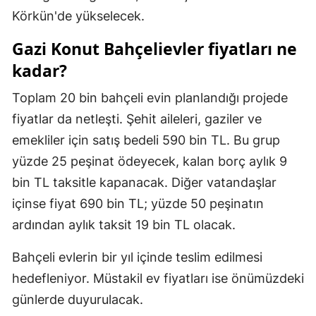
Körkün'de yükselecek.
Yozgat
Gazi Konut Bahçelievler fiyatları ne
Zonguldak
kadar?
Aksaray
Toplam 20 bin bahçeli evin planlandığı projede
Bayburt
fiyatlar da netleşti. Şehit aileleri, gaziler ve
emekliler için satış bedeli 590 bin TL. Bu grup
Karaman
yüzde 25 peşinat ödeyecek, kalan borç aylık 9
Kırıkkale
bin TL taksitle kapanacak. Diğer vatandaşlar
Batman
içinse fiyat 690 bin TL; yüzde 50 peşinatın
ardından aylık taksit 19 bin TL olacak.
Şırnak
Bahçeli evlerin bir yıl içinde teslim edilmesi
Bartın
hedefleniyor. Müstakil ev fiyatları ise önümüzdeki
Ardahan
günlerde duyurulacak.
Iğdır