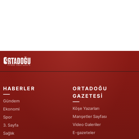
Yalova
Karabük
Kilis
Osmaniye
Düzce
HABERLER
ORTADOĞU
GAZETESI
Gündem
Köşe Yazarları
Ekonomi
Manşetler Sayfası
Spor
Video Galeriler
3. Sayfa
E-gazeteler
Sağlık