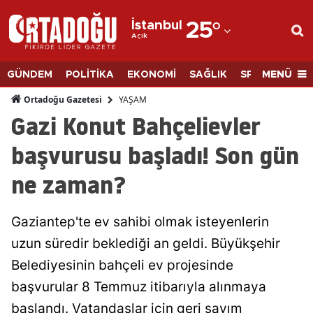
İstanbul
25
°
Açık
Adana
Adıyaman
MENÜ
GÜNDEM
POLİTİKA
EKONOMİ
SAĞLIK
SPOR
BİLİM
Afyonkarahisar
YAŞAM
Ortadoğu Gazetesi
Gazi Konut Bahçelievler
Ağrı
başvurusu başladı! Son gün
Amasya
ne zaman?
Ankara
Antalya
Gaziantep'te ev sahibi olmak isteyenlerin
Artvin
uzun süredir beklediği an geldi. Büyükşehir
Belediyesinin bahçeli ev projesinde
Aydın
başvurular 8 Temmuz itibarıyla alınmaya
Balıkesir
başlandı. Vatandaşlar için geri sayım