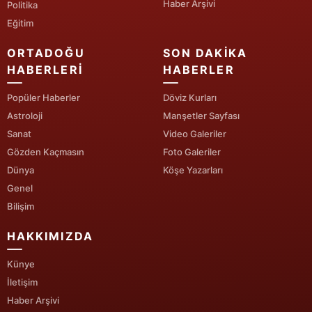
Haber Arşivi
Politika
Eğitim
ORTADOĞU
SON DAKIKA
HABERLERI
HABERLER
Popüler Haberler
Döviz Kurları
Astroloji
Manşetler Sayfası
Sanat
Video Galeriler
Gözden Kaçmasın
Foto Galeriler
Dünya
Köşe Yazarları
Genel
Bilişim
HAKKIMIZDA
Künye
İletişim
Haber Arşivi