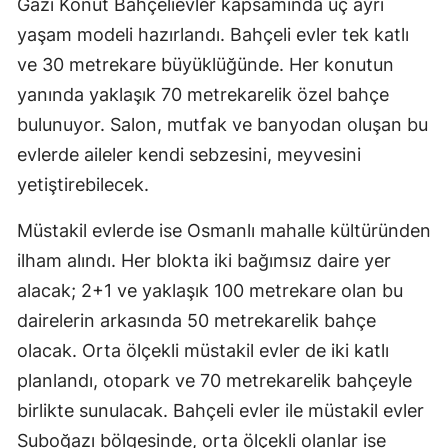
Gazi Konut Bahçelievler kapsamında üç ayrı
Samsun
yaşam modeli hazırlandı. Bahçeli evler tek katlı
ve 30 metrekare büyüklüğünde. Her konutun
Siirt
yanında yaklaşık 70 metrekarelik özel bahçe
Sinop
bulunuyor. Salon, mutfak ve banyodan oluşan bu
evlerde aileler kendi sebzesini, meyvesini
Sivas
yetiştirebilecek.
Tekirdağ
Müstakil evlerde ise Osmanlı mahalle kültüründen
Tokat
ilham alındı. Her blokta iki bağımsız daire yer
Trabzon
alacak; 2+1 ve yaklaşık 100 metrekare olan bu
dairelerin arkasında 50 metrekarelik bahçe
Tunceli
olacak. Orta ölçekli müstakil evler de iki katlı
Şanlıurfa
planlandı, otopark ve 70 metrekarelik bahçeyle
Uşak
birlikte sunulacak. Bahçeli evler ile müstakil evler
Suboğazı bölgesinde, orta ölçekli olanlar ise
Van