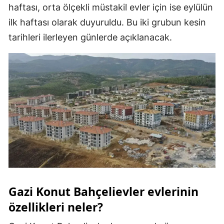
haftası, orta ölçekli müstakil evler için ise eylülün
Malatya
ilk haftası olarak duyuruldu. Bu iki grubun kesin
Manisa
tarihleri ilerleyen günlerde açıklanacak.
Kahramanmaraş
Mardin
Muğla
Muş
Nevşehir
Niğde
Ordu
Gazi Konut Bahçelievler evlerinin
Rize
özellikleri neler?
Sakarya