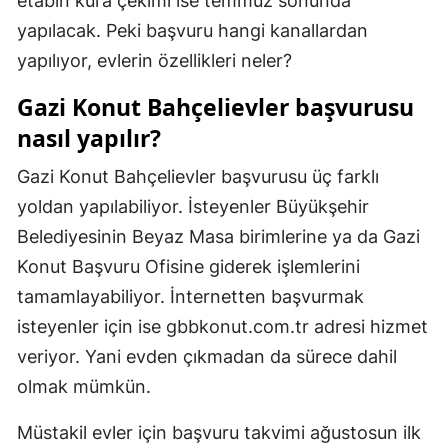
etabın kura çekimi ise temmuz sonunda
Mersin
yapılacak. Peki başvuru hangi kanallardan
yapılıyor, evlerin özellikleri neler?
İstanbul
Gazi Konut Bahçelievler başvurusu
İzmir
nasıl yapılır?
Kars
Gazi Konut Bahçelievler başvurusu üç farklı
Kastamonu
yoldan yapılabiliyor. İsteyenler Büyükşehir
Kayseri
Belediyesinin Beyaz Masa birimlerine ya da Gazi
Konut Başvuru Ofisine giderek işlemlerini
Kırklareli
tamamlayabiliyor. İnternetten başvurmak
Kırşehir
isteyenler için ise gbbkonut.com.tr adresi hizmet
Kocaeli
veriyor. Yani evden çıkmadan da sürece dahil
olmak mümkün.
Konya
Müstakil evler için başvuru takvimi ağustosun ilk
Kütahya