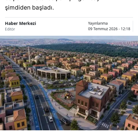
Bilecik
şimdiden başladı.
Bingöl
Haber Merkezi
Yayınlanma
09 Temmuz 2026 - 12:18
Editör
Bitlis
Bolu
Burdur
Bursa
Çanakkale
Çankırı
Çorum
Denizli
Diyarbakır