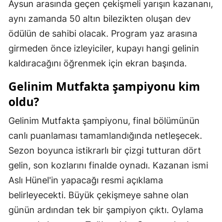
Aysun arasında geçen çekişmeli yarışın kazananı,
Mersin
aynı zamanda 50 altın bilezikten oluşan dev
ödülün de sahibi olacak. Program yaz arasına
İstanbul
girmeden önce izleyiciler, kupayı hangi gelinin
İzmir
kaldıracağını öğrenmek için ekran başında.
Kars
Gelinim Mutfakta şampiyonu kim
Kastamonu
oldu?
Kayseri
Gelinim Mutfakta şampiyonu, final bölümünün
canlı puanlaması tamamlandığında netleşecek.
Kırklareli
Sezon boyunca istikrarlı bir çizgi tutturan dört
Kırşehir
gelin, son kozlarını finalde oynadı. Kazanan ismi
Kocaeli
Aslı Hünel'in yapacağı resmi açıklama
belirleyecekti. Büyük çekişmeye sahne olan
Konya
günün ardından tek bir şampiyon çıktı. Oylama
Kütahya