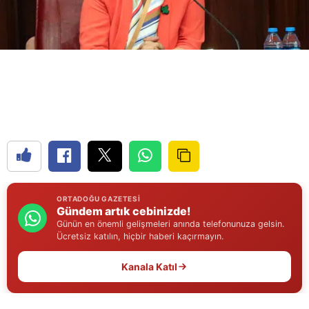
ORTADOĞU GAZETESI
Gündem artık cebinizde!
Günün en önemli gelişmeleri anında telefonunuza gelsin.
Ücretsiz katılın, hiçbir haberi kaçırmayın.
Kanala Katıl