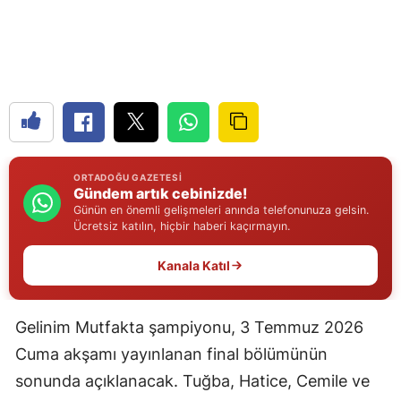
Edirne
Elazığ
Erzincan
Erzurum
Eskişehir
ORTADOĞU GAZETESI
Gündem artık cebinizde!
Gaziantep
Günün en önemli gelişmeleri anında telefonunuza gelsin.
Ücretsiz katılın, hiçbir haberi kaçırmayın.
Giresun
Kanala Katıl
Gümüşhane
Hakkari
Gelinim Mutfakta şampiyonu, 3 Temmuz 2026
Hatay
Cuma akşamı yayınlanan final bölümünün
sonunda açıklanacak. Tuğba, Hatice, Cemile ve
Isparta