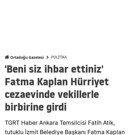
Yalova
Karabük
Kilis
Osmaniye
POLİTİKA
Ortadoğu Gazetesi
Düzce
'Beni siz ihbar ettiniz'
Fatma Kaplan Hürriyet
cezaevinde vekillerle
birbirine girdi
TGRT Haber Ankara Temsilcisi Fatih Atik,
tutuklu İzmit Belediye Başkanı Fatma Kaplan