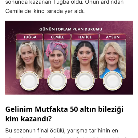
sonunda kazanan Tuğba oldu. Onun ardından
Malatya
Cemile de ikinci sırada yer aldı.
Manisa
Kahramanmaraş
Mardin
Muğla
Muş
Nevşehir
Niğde
Gelinim Mutfakta 50 altın bileziği
Ordu
kim kazandı?
Rize
Bu sezonun final ödülü, yarışma tarihinin en
Sakarya