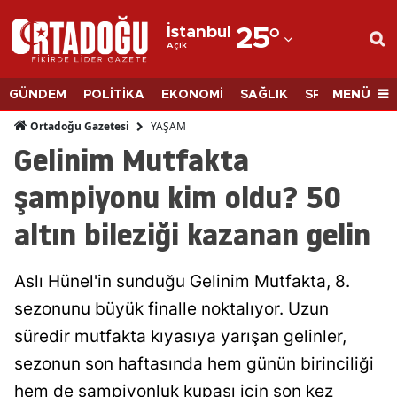
İstanbul
25
°
Açık
Adana
Adıyaman
MENÜ
GÜNDEM
POLİTİKA
EKONOMİ
SAĞLIK
SPOR
BİLİM
Afyonkarahisar
YAŞAM
Ortadoğu Gazetesi
Gelinim Mutfakta
Ağrı
şampiyonu kim oldu? 50
Amasya
altın bileziği kazanan gelin
Ankara
Antalya
Aslı Hünel'in sunduğu Gelinim Mutfakta, 8.
Artvin
sezonunu büyük finalle noktalıyor. Uzun
süredir mutfakta kıyasıya yarışan gelinler,
Aydın
sezonun son haftasında hem günün birinciliği
Balıkesir
hem de şampiyonluk kupası için son kez