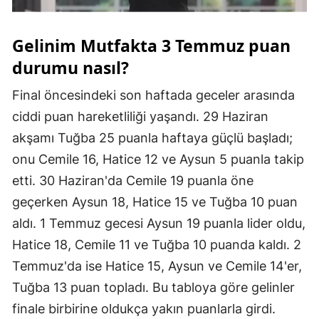
Yozgat
Gelinim Mutfakta 3 Temmuz puan
Zonguldak
durumu nasıl?
Aksaray
Final öncesindeki son haftada geceler arasında
Bayburt
ciddi puan hareketliliği yaşandı. 29 Haziran
akşamı Tuğba 25 puanla haftaya güçlü başladı;
Karaman
onu Cemile 16, Hatice 12 ve Aysun 5 puanla takip
Kırıkkale
etti. 30 Haziran'da Cemile 19 puanla öne
geçerken Aysun 18, Hatice 15 ve Tuğba 10 puan
Batman
aldı. 1 Temmuz gecesi Aysun 19 puanla lider oldu,
Şırnak
Hatice 18, Cemile 11 ve Tuğba 10 puanda kaldı. 2
Bartın
Temmuz'da ise Hatice 15, Aysun ve Cemile 14'er,
Tuğba 13 puan topladı. Bu tabloya göre gelinler
Ardahan
finale birbirine oldukça yakın puanlarla girdi.
Iğdır