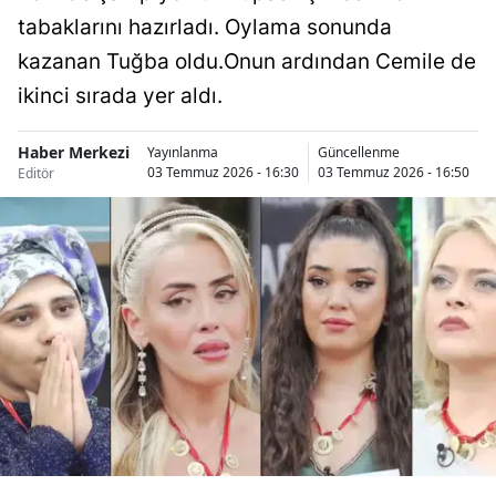
Bilecik
tabaklarını hazırladı. Oylama sonunda
kazanan Tuğba oldu.Onun ardından Cemile de
Bingöl
ikinci sırada yer aldı.
Bitlis
Haber Merkezi
Yayınlanma
Güncellenme
Bolu
03 Temmuz 2026 - 16:30
03 Temmuz 2026 - 16:50
Editör
Burdur
Bursa
Çanakkale
Çankırı
Çorum
Denizli
Diyarbakır