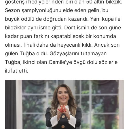
gösterişli hediyelerinden biri olan 50 altın bilezik.
Samsun
Sezon şampiyonluğunu elde eden gelin, bu
büyük ödülü de doğrudan kazandı. Yani kupa ile
Siirt
bilezikler aynı isme gitti. Dört ismin de son güne
Sinop
kadar puan farkını kapatabilecek bir konumda
olması, finali daha da heyecanlı kıldı. Ancak son
Sivas
gülen Tuğba oldu. Gözyaşlarını tutamayan
Tekirdağ
Tuğba, ikinci olan Cemile'ye övgü dolu sözlerle
Tokat
iltifat etti.
Trabzon
Tunceli
Şanlıurfa
Uşak
Van