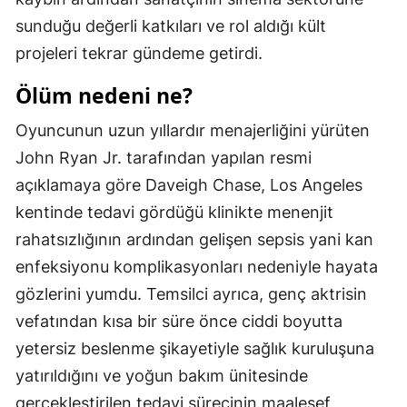
sunduğu değerli katkıları ve rol aldığı kült
Mersin
projeleri tekrar gündeme getirdi.
İstanbul
Ölüm nedeni ne?
İzmir
Oyuncunun uzun yıllardır menajerliğini yürüten
Kars
John Ryan Jr. tarafından yapılan resmi
Kastamonu
açıklamaya göre Daveigh Chase, Los Angeles
kentinde tedavi gördüğü klinikte menenjit
Kayseri
rahatsızlığının ardından gelişen sepsis yani kan
Kırklareli
enfeksiyonu komplikasyonları nedeniyle hayata
Kırşehir
gözlerini yumdu. Temsilci ayrıca, genç aktrisin
vefatından kısa bir süre önce ciddi boyutta
Kocaeli
yetersiz beslenme şikayetiyle sağlık kuruluşuna
Konya
yatırıldığını ve yoğun bakım ünitesinde
Kütahya
gerçekleştirilen tedavi sürecinin maalesef