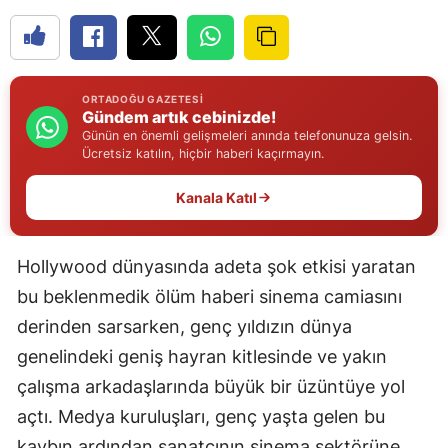
Edirne
Elazığ
ORTADOĞU GAZETESI
Erzincan
Gündem artık cebinizde!
Günün en önemli gelişmeleri anında telefonunuza gelsin.
Erzurum
Ücretsiz katılın, hiçbir haberi kaçırmayın.
Eskişehir
Kanala Katıl
Gaziantep
Hollywood dünyasında adeta şok etkisi yaratan
Giresun
bu beklenmedik ölüm haberi sinema camiasını
Gümüşhane
derinden sarsarken, genç yıldızın dünya
Hakkari
genelindeki geniş hayran kitlesinde ve yakın
çalışma arkadaşlarında büyük bir üzüntüye yol
Hatay
açtı. Medya kuruluşları, genç yaşta gelen bu
Isparta
kaybın ardından sanatçının sinema sektörüne