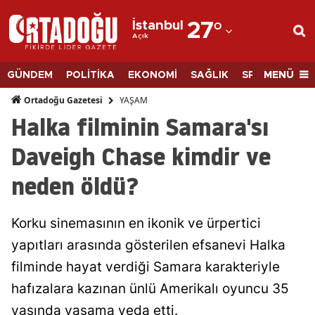
İstanbul
27
°
Açık
Adana
Adıyaman
MENÜ
GÜNDEM
POLİTİKA
EKONOMİ
SAĞLIK
SPOR
BİLİM
Afyonkarahisar
YAŞAM
Ortadoğu Gazetesi
Halka filminin Samara'sı
Ağrı
Daveigh Chase kimdir ve
Amasya
neden öldü?
Ankara
Antalya
Korku sinemasının en ikonik ve ürpertici
Artvin
yapıtları arasında gösterilen efsanevi Halka
filminde hayat verdiği Samara karakteriyle
Aydın
hafızalara kazınan ünlü Amerikalı oyuncu 35
Balıkesir
yaşında yaşama veda etti.