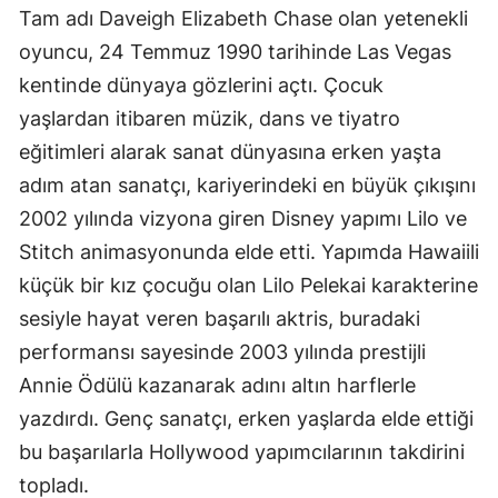
Tam adı Daveigh Elizabeth Chase olan yetenekli
Samsun
oyuncu, 24 Temmuz 1990 tarihinde Las Vegas
Siirt
kentinde dünyaya gözlerini açtı. Çocuk
yaşlardan itibaren müzik, dans ve tiyatro
Sinop
eğitimleri alarak sanat dünyasına erken yaşta
Sivas
adım atan sanatçı, kariyerindeki en büyük çıkışını
2002 yılında vizyona giren Disney yapımı Lilo ve
Tekirdağ
Stitch animasyonunda elde etti. Yapımda Hawaiili
Tokat
küçük bir kız çocuğu olan Lilo Pelekai karakterine
Trabzon
sesiyle hayat veren başarılı aktris, buradaki
performansı sayesinde 2003 yılında prestijli
Tunceli
Annie Ödülü kazanarak adını altın harflerle
Şanlıurfa
yazdırdı. Genç sanatçı, erken yaşlarda elde ettiği
Uşak
bu başarılarla Hollywood yapımcılarının takdirini
topladı.
Van