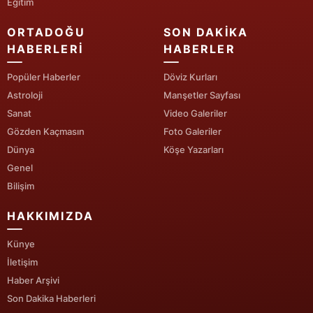
Eğitim
ORTADOĞU
SON DAKIKA
HABERLERI
HABERLER
Popüler Haberler
Döviz Kurları
Astroloji
Manşetler Sayfası
Sanat
Video Galeriler
Gözden Kaçmasın
Foto Galeriler
Dünya
Köşe Yazarları
Genel
Bilişim
HAKKIMIZDA
Künye
İletişim
Haber Arşivi
Son Dakika Haberleri