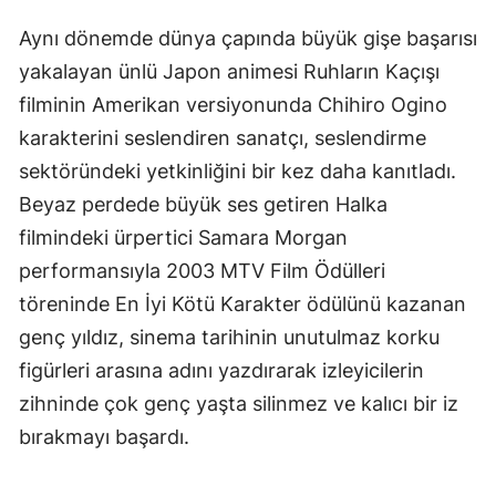
Aynı dönemde dünya çapında büyük gişe başarısı
Yozgat
yakalayan ünlü Japon animesi Ruhların Kaçışı
Zonguldak
filminin Amerikan versiyonunda Chihiro Ogino
Aksaray
karakterini seslendiren sanatçı, seslendirme
sektöründeki yetkinliğini bir kez daha kanıtladı.
Bayburt
Beyaz perdede büyük ses getiren Halka
Karaman
filmindeki ürpertici Samara Morgan
Kırıkkale
performansıyla 2003 MTV Film Ödülleri
töreninde En İyi Kötü Karakter ödülünü kazanan
Batman
genç yıldız, sinema tarihinin unutulmaz korku
Şırnak
figürleri arasına adını yazdırarak izleyicilerin
zihninde çok genç yaşta silinmez ve kalıcı bir iz
Bartın
bırakmayı başardı.
Ardahan
Iğdır