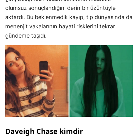
olumsuz sonuçlandığını derin bir üzüntüyle
Malatya
aktardı. Bu beklenmedik kayıp, tıp dünyasında da
Manisa
menenjit vakalarının hayati risklerini tekrar
Kahramanmaraş
gündeme taşıdı.
Mardin
Muğla
Muş
Nevşehir
Niğde
Ordu
Rize
Daveigh Chase kimdir
Sakarya