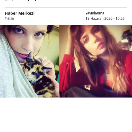
Bilecik
Haber Merkezi
Yayınlanma
Bingöl
18 Haziran 2026 - 10:26
Editör
Bitlis
Bolu
Burdur
Bursa
Çanakkale
Çankırı
Çorum
Denizli
Diyarbakır