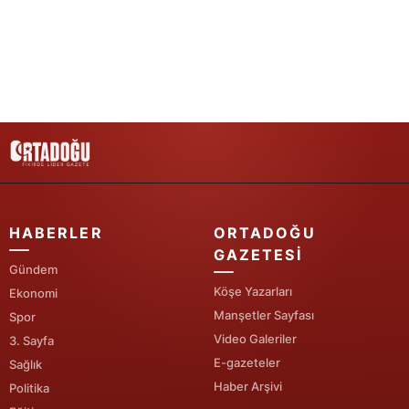
Yalova
Karabük
Kilis
Osmaniye
Düzce
HABERLER
ORTADOĞU
GAZETESI
Gündem
Köşe Yazarları
Ekonomi
Manşetler Sayfası
Spor
Video Galeriler
3. Sayfa
E-gazeteler
Sağlık
Haber Arşivi
Politika