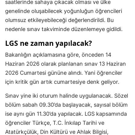
saatlerinde sahaya çıkacak olması ve ülke
Mersin
genelinde oluşabilecek yoğunluğun öğrencileri
olumsuz etkileyebileceği değerlendirildi. Bu
İstanbul
nedenle sınav takviminde düzenlemeye gidildi.
İzmir
LGS ne zaman yapılacak?
Kars
Bakanlığın açıklamasına göre, önceden 14
Kastamonu
Haziran 2026 olarak planlanan sınav 13 Haziran
Kayseri
2026 Cumartesi gününe alındı. Yani öğrenciler
için kritik gün artık cumartesiye denk geliyor.
Kırklareli
Kırşehir
Sınav yine iki oturum halinde uygulanacak. Sözel
bölüm sabah 09.30’da başlayacak, sayısal bölüm
Kocaeli
ise aynı gün 11.30’da yapılacak. LGS kapsamında
Konya
öğrenciler Türkçe, T.C. İnkılap Tarihi ve
Atatürkçülük, Din Kültürü ve Ahlak Bilgisi,
Kütahya