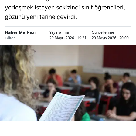
Bilecik
yerleşmek isteyen sekizinci sınıf öğrencileri,
gözünü yeni tarihe çevirdi.
Bingöl
Bitlis
Haber Merkezi
Yayınlanma
Güncellenme
29 Mayıs 2026 - 19:21
29 Mayıs 2026 - 20:00
Editör
Bolu
Burdur
Bursa
Çanakkale
Çankırı
Çorum
Denizli
Diyarbakır