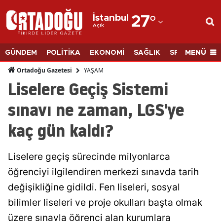
İstanbul
27
°
Açık
Adana
Adıyaman
MENÜ
GÜNDEM
POLİTİKA
EKONOMİ
SAĞLIK
SPOR
BİLİM
Afyonkarahisar
YAŞAM
Ortadoğu Gazetesi
Liselere Geçiş Sistemi
Ağrı
sınavı ne zaman, LGS'ye
Amasya
kaç gün kaldı?
Ankara
Antalya
Liselere geçiş sürecinde milyonlarca
Artvin
öğrenciyi ilgilendiren merkezi sınavda tarih
değişikliğine gidildi. Fen liseleri, sosyal
Aydın
bilimler liseleri ve proje okulları başta olmak
Balıkesir
üzere sınavla öğrenci alan kurumlara