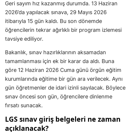
Geri sayım hız kazanmış durumda. 13 Haziran
Samsun
2026’da yapılacak sınava, 29 Mayıs 2026
itibarıyla 15 gün kaldı. Bu son dönemde
Siirt
öğrencilerin tekrar ağırlıklı bir program izlemesi
Sinop
tavsiye ediliyor.
Sivas
Bakanlık, sınav hazırlıklarının aksamadan
Tekirdağ
tamamlanması için ek bir karar da aldı. Buna
göre 12 Haziran 2026 Cuma günü örgün eğitim
Tokat
kurumlarında eğitime bir gün ara verilecek. Aynı
Trabzon
gün öğretmenler de idari izinli sayılacak. Böylece
Tunceli
sınav öncesi son gün, öğrencilere dinlenme
fırsatı sunacak.
Şanlıurfa
LGS sınav giriş belgeleri ne zaman
Uşak
açıklanacak?
Van