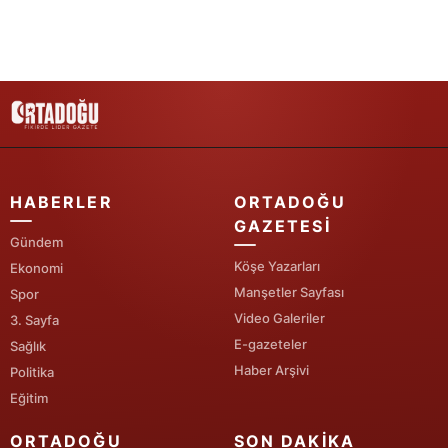
Yalova
Karabük
Kilis
Osmaniye
HABERLER
ORTADOĞU
Düzce
GAZETESI
Gündem
Köşe Yazarları
Ekonomi
Manşetler Sayfası
Spor
Video Galeriler
3. Sayfa
E-gazeteler
Sağlık
Haber Arşivi
Politika
Eğitim
ORTADOĞU
SON DAKIKA