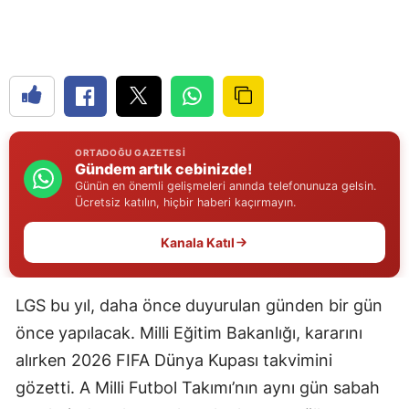
Edirne
Elazığ
Erzincan
Erzurum
ORTADOĞU GAZETESI
Gündem artık cebinizde!
Eskişehir
Günün en önemli gelişmeleri anında telefonunuza gelsin.
Ücretsiz katılın, hiçbir haberi kaçırmayın.
Gaziantep
Kanala Katıl
Giresun
Gümüşhane
LGS bu yıl, daha önce duyurulan günden bir gün
Hakkari
önce yapılacak. Milli Eğitim Bakanlığı, kararını
Hatay
alırken 2026 FIFA Dünya Kupası takvimini
gözetti. A Milli Futbol Takımı’nın aynı gün sabah
Isparta