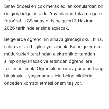
Sınav öncesi en çok merak edilen konulardan biri
Yozgat
de giriş belgeleri oldu. Yayımlanan takvime göre
Zonguldak
fotoğraflı LGS sınav giriş belgeleri 3 Haziran
2026 tarihinde erişime açılacak.
Aksaray
Bayburt
Belgelerde öğrencinin sınava gireceği okul, bina,
salon ve sıra bilgileri yer alacak. Bu belgeler okul
Karaman
müdürlükleri tarafından elektronik ortamdan
Kırıkkale
alınıp onaylanacak ve ardından öğrencilere
teslim edilecek. Öğrencilerin sınav günü herhangi
Batman
bir aksaklık yaşamaması için belge bilgilerini
Şırnak
önceden kontrol etmesi önem taşıyor.
Bartın
Ardahan
Iğdır