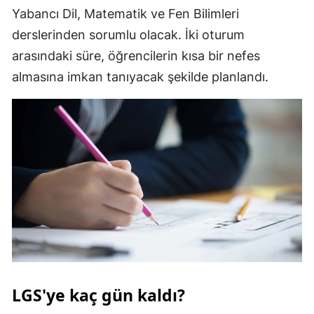
Yabancı Dil, Matematik ve Fen Bilimleri
Malatya
derslerinden sorumlu olacak. İki oturum
Manisa
arasındaki süre, öğrencilerin kısa bir nefes
almasına imkan tanıyacak şekilde planlandı.
Kahramanmaraş
Mardin
Muğla
Muş
Nevşehir
Niğde
Ordu
Rize
LGS'ye kaç gün kaldı?
Sakarya