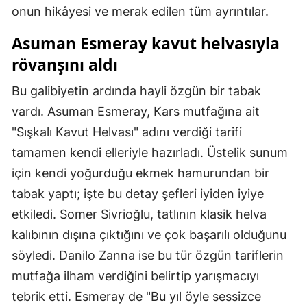
onun hikâyesi ve merak edilen tüm ayrıntılar.
Mersin
Asuman Esmeray kavut helvasıyla
İstanbul
rövanşını aldı
İzmir
Bu galibiyetin ardında hayli özgün bir tabak
Kars
vardı. Asuman Esmeray, Kars mutfağına ait
Kastamonu
"Sışkalı Kavut Helvası" adını verdiği tarifi
tamamen kendi elleriyle hazırladı. Üstelik sunum
Kayseri
için kendi yoğurduğu ekmek hamurundan bir
Kırklareli
tabak yaptı; işte bu detay şefleri iyiden iyiye
etkiledi. Somer Sivrioğlu, tatlının klasik helva
Kırşehir
kalıbının dışına çıktığını ve çok başarılı olduğunu
Kocaeli
söyledi. Danilo Zanna ise bu tür özgün tariflerin
Konya
mutfağa ilham verdiğini belirtip yarışmacıyı
tebrik etti. Esmeray de "Bu yıl öyle sessizce
Kütahya