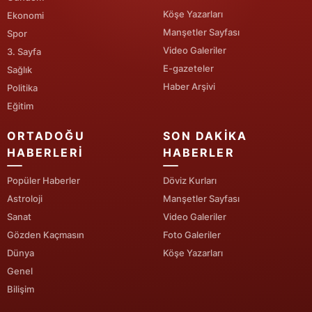
Köşe Yazarları
Ekonomi
Yalova
Manşetler Sayfası
Spor
Video Galeriler
3. Sayfa
Karabük
E-gazeteler
Sağlık
Kilis
Haber Arşivi
Politika
Eğitim
Osmaniye
ORTADOĞU
SON DAKIKA
Düzce
HABERLERI
HABERLER
Popüler Haberler
Döviz Kurları
Astroloji
Manşetler Sayfası
Sanat
Video Galeriler
Gözden Kaçmasın
Foto Galeriler
Dünya
Köşe Yazarları
Genel
Bilişim