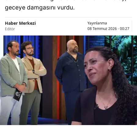
Bilecik
geceye damgasını vurdu.
Bingöl
Haber Merkezi
Yayınlanma
08 Temmuz 2026 - 00:27
Editör
Bitlis
Bolu
Burdur
Bursa
Çanakkale
Çankırı
Çorum
Denizli
Diyarbakır