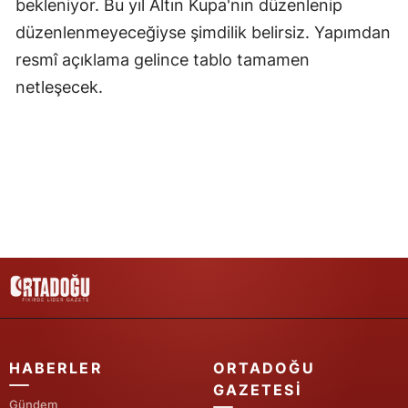
bekleniyor. Bu yıl Altın Kupa'nın düzenlenip
düzenlenmeyeceğiyse şimdilik belirsiz. Yapımdan
Yozgat
resmî açıklama gelince tablo tamamen
Zonguldak
netleşecek.
Aksaray
Bayburt
Karaman
Kırıkkale
Batman
Şırnak
Bartın
HABERLER
ORTADOĞU
Ardahan
GAZETESI
Gündem
Iğdır