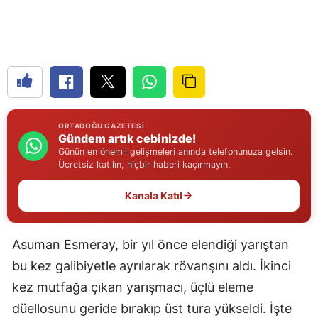
Edirne
Elazığ
Erzincan
Erzurum
ORTADOĞU GAZETESI
Eskişehir
Gündem artık cebinizde!
Günün en önemli gelişmeleri anında telefonunuza gelsin.
Gaziantep
Ücretsiz katılın, hiçbir haberi kaçırmayın.
Giresun
Kanala Katıl
Gümüşhane
Asuman Esmeray, bir yıl önce elendiği yarıştan
Hakkari
bu kez galibiyetle ayrılarak rövanşını aldı. İkinci
Hatay
kez mutfağa çıkan yarışmacı, üçlü eleme
düellosunu geride bırakıp üst tura yükseldi. İşte
Isparta