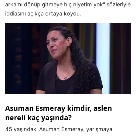
arkamı dönüp gitmeye hiç niyetim yok" sözleriyle
Malatya
iddiasını açıkça ortaya koydu.
Manisa
Kahramanmaraş
Mardin
Muğla
Muş
Nevşehir
Niğde
Asuman Esmeray kimdir, aslen
Ordu
nereli kaç yaşında?
Rize
45 yaşındaki Asuman Esmeray, yarışmaya
Sakarya