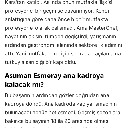
Kars'tan katıldı. Aslında onun mutfakla ilişkisi
Samsun
profesyonel bir geçmişe dayanmıyor. Kendi
anlattığına göre daha önce hiçbir mutfakta
Siirt
profesyonel olarak çalışmadı. Ama MasterChef,
Sinop
hayatının akışını tümden değiştirdi; yarışmanın
Sivas
ardından gastronomi alanında sektöre ilk adımını
attı. Yani mutfak, onun için sonradan açılan ama
Tekirdağ
tutkuyla sarıldığı bir kapı oldu.
Tokat
Asuman Esmeray ana kadroya
Trabzon
kalacak mı?
Tunceli
Bu başarının ardından gözler doğrudan ana
Şanlıurfa
kadroya döndü. Ana kadroda kaç yarışmacının
bulunacağı henüz netleşmedi. Geçmiş sezonlara
Uşak
bakınca bu sayının 18 ila 20 arasında olması
Van