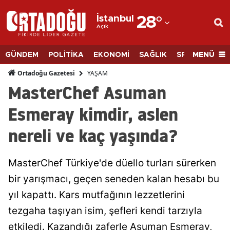
İstanbul
28
°
Açık
Adana
Adıyaman
MENÜ
GÜNDEM
POLİTİKA
EKONOMİ
SAĞLIK
SPOR
BİLİM
Afyonkarahisar
YAŞAM
Ortadoğu Gazetesi
MasterChef Asuman
Ağrı
Esmeray kimdir, aslen
Amasya
nereli ve kaç yaşında?
Ankara
Antalya
MasterChef Türkiye'de düello turları sürerken
Artvin
bir yarışmacı, geçen seneden kalan hesabı bu
yıl kapattı. Kars mutfağının lezzetlerini
Aydın
tezgaha taşıyan isim, şefleri kendi tarzıyla
Balıkesir
etkiledi. Kazandığı zaferle Asuman Esmeray,