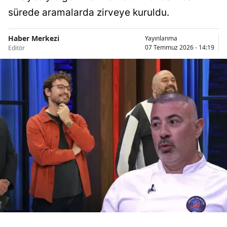
Bilecik
sürede aramalarda zirveye kuruldu.
Bingöl
Haber Merkezi
Yayınlanma
07 Temmuz 2026 - 14:19
Editör
Bitlis
Bolu
Burdur
Bursa
Çanakkale
Çankırı
Çorum
Denizli
Diyarbakır