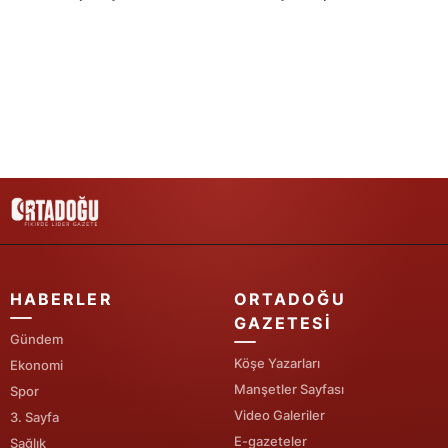
Yozgat
Zonguldak
Aksaray
Bayburt
Karaman
Kırıkkale
Batman
HABERLER
ORTADOĞU
GAZETESI
Şırnak
Gündem
Bartın
Köşe Yazarları
Ekonomi
Manşetler Sayfası
Spor
Ardahan
Video Galeriler
3. Sayfa
E-gazeteler
Sağlık
Iğdır