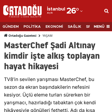
İstanbul
26
°
Açık
Adana
Adıyaman
MENÜ
GÜNDEM
POLİTİKA
EKONOMİ
SAĞLIK
SPOR
BİLİM
Afyonkarahisar
YAŞAM
Ortadoğu Gazetesi
MasterChef Şadi Altınay
Ağrı
kimdir işte alkış toplayan
Amasya
hayat hikayesi
Ankara
Antalya
TV8'in sevilen yarışması MasterChef, bu
Artvin
sezon da ekran başındakilerin nefesini
kesiyor. Üçlü eleme turları sürerken bir
Aydın
yarışmacı, hazırladığı tabaktan çok kendi
Balıkesir
hikâyesiyle gönülleri fethetti. Adı da kısa