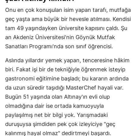
Onu en çok konuşulan isim yapan tarafı, mutfağa
Samsun
geç yaşta ama büyük bir hevesle atılması. Kendisi
Siirt
tam 49 yaşındayken üniversite kapısını çaldı. Şu
Sinop
an Akdeniz Üniversitesi'nin Göynük Mutfak
Sanatları Programı'nda son sınıf öğrencisi.
Sivas
Tekirdağ
Aslında yıllardır yemek yapan, tenceresine hâkim
biri. Fakat işi bir de tekniğiyle öğrenmek isteyip
Tokat
gastronomi eğitimine başladı; bu kararın ardında
Trabzon
da uzun süredir taşıdığı MasterChef hayali var.
Bugün 51 yaşında olan Altınay'ın evli olup
Tunceli
olmadığına dair ise ortada kamuoyuyla
Şanlıurfa
paylaşılmış net bir bilgi yok. Yarışmadaki
Uşak
duruşuysa şimdiden pek çok izleyiciye "geç
kalınmış hayal olmaz" dedirtmeyi başardı.
Van