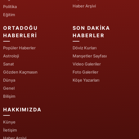
Haber Arşivi
Politika
Yalova
Eğitim
Karabük
ORTADOĞU
SON DAKIKA
HABERLERI
HABERLER
Kilis
Popüler Haberler
Döviz Kurları
Osmaniye
Astroloji
Manşetler Sayfası
Düzce
Sanat
Video Galeriler
Gözden Kaçmasın
Foto Galeriler
Dünya
Köşe Yazarları
Genel
Bilişim
HAKKIMIZDA
Künye
İletişim
Haber Arşivi