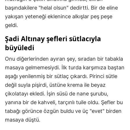
başındakilere "helal olsun" dedirtti. Bir de eline
Mersin
yakışan yeteneği eklenince alkışlar peş peşe
İstanbul
geldi.
İzmir
Şadi Altınay şefleri sütlacıyla
Kars
büyüledi
Kastamonu
Onu diğerlerinden ayıran şey, sıradan bir tabakla
masaya gelmemesiydi. İlk turda karşımıza baştan
Kayseri
aşağı yenilenmiş bir sütlaç çıkardı. Pirinci sütle
Kırklareli
değil suyla pişirdi, üstüne krema ile beyaz
Kırşehir
çikolatayı ekledi. İşin süsü de nane şurubu,
yanına bir de kahveli, tarçınlı tuile oldu. Şefler bu
Kocaeli
tabağı görünce özgün buldu ve üç "evet" birden
Konya
masaya düştü.
Kütahya