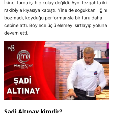
İkinci turda işi hiç kolay değildi. Aynı tezgahta iki
Malatya
rakibiyle kıyasıya kapıştı. Yine de soğukkanlılığını
bozmadı, koyduğu performansla bir turu daha
Manisa
cebine attı. Böylece üçlü elemeyi sırtlayıp yoluna
Kahramanmaraş
devam etti.
Mardin
Muğla
Muş
Nevşehir
Niğde
Ordu
Rize
Şadi Altınay kimdir?
Sakarya