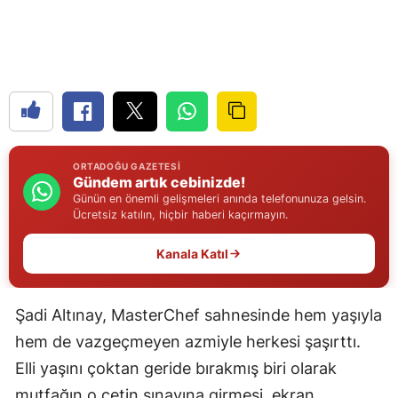
Edirne
Elazığ
Erzincan
Erzurum
Eskişehir
ORTADOĞU GAZETESI
Gündem artık cebinizde!
Günün en önemli gelişmeleri anında telefonunuza gelsin.
Gaziantep
Ücretsiz katılın, hiçbir haberi kaçırmayın.
Giresun
Kanala Katıl
Gümüşhane
Hakkari
Şadi Altınay, MasterChef sahnesinde hem yaşıyla
hem de vazgeçmeyen azmiyle herkesi şaşırttı.
Hatay
Elli yaşını çoktan geride bırakmış biri olarak
Isparta
mutfağın o çetin sınavına girmesi, ekran