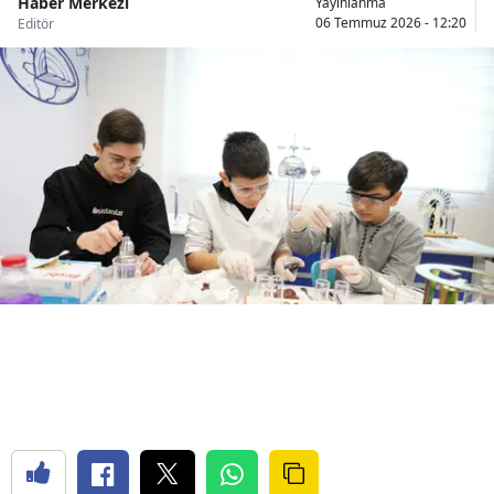
Haber Merkezi
Yayınlanma
06 Temmuz 2026 - 12:20
Bilecik
Editör
Bingöl
Bitlis
Bolu
Burdur
Bursa
Çanakkale
Çankırı
Çorum
Denizli
Diyarbakır