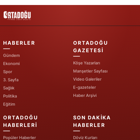
Yalova
Karabük
Kilis
HABERLER
ORTADOĞU
GAZETESI
Osmaniye
Gündem
Köşe Yazarları
Düzce
Ekonomi
Manşetler Sayfası
Spor
Video Galeriler
3. Sayfa
E-gazeteler
Sağlık
Haber Arşivi
Politika
Eğitim
ORTADOĞU
SON DAKIKA
HABERLERI
HABERLER
Popüler Haberler
Döviz Kurları