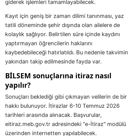
giderek işlemleri tamamlayabilecek.
Samsun
Kayıt için geniş bir zaman dilimi tanınması, yaz
Siirt
tatili döneminde şehir dışında olan ailelere de
kolaylık sağlıyor. Belirtilen süre içinde kaydını
Sinop
yaptırmayan öğrencilerin haklarını
Sivas
kaybedebileceği hatırlatıldı. Bu nedenle takvimin
Tekirdağ
yakından takip edilmesinde fayda var.
Tokat
BİLSEM sonuçlarına itiraz nasıl
yapılır?
Trabzon
Sonuçları beklediği gibi çıkmayan velilerin de bir
Tunceli
hakkı bulunuyor. İtirazlar 6-10 Temmuz 2026
Şanlıurfa
tarihleri arasında alınacak. Başvurular,
Uşak
eitiraz.meb.gov.tr adresindeki "e-İtiraz" modülü
üzerinden internetten yapılabilecek.
Van