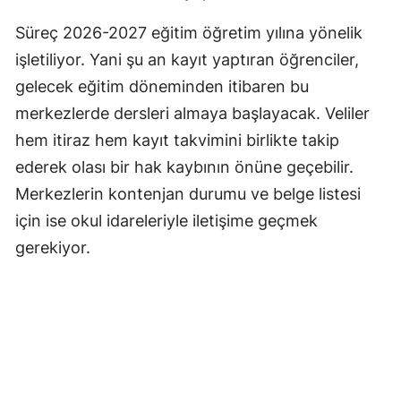
Süreç 2026-2027 eğitim öğretim yılına yönelik
Yozgat
işletiliyor. Yani şu an kayıt yaptıran öğrenciler,
Zonguldak
gelecek eğitim döneminden itibaren bu
Aksaray
merkezlerde dersleri almaya başlayacak. Veliler
hem itiraz hem kayıt takvimini birlikte takip
Bayburt
ederek olası bir hak kaybının önüne geçebilir.
Karaman
Merkezlerin kontenjan durumu ve belge listesi
Kırıkkale
için ise okul idareleriyle iletişime geçmek
gerekiyor.
Batman
Şırnak
Bartın
Ardahan
Iğdır