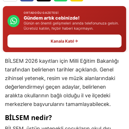
Edirne
ORTADOĞU GAZETESI
Gündem artık cebinizde!
Elazığ
Günün en önemli gelişmeleri anında telefonunuza gelsin.
Ücretsiz katılın, hiçbir haberi kaçırmayın.
Erzincan
Kanala Katıl
Erzurum
Eskişehir
BİLSEM 2026 kayıtları için Milli Eğitim Bakanlığı
Gaziantep
tarafından belirlenen tarihler açıklandı. Genel
Giresun
zihinsel yetenek, resim ve müzik alanlarındaki
değerlendirmeyi geçen adaylar, belirlenen
Gümüşhane
aralıkta okullarının bağlı olduğu il ve ilçedeki
Hakkari
merkezlere başvurularını tamamlayabilecek.
Hatay
BİLSEM nedir?
Isparta
BİLSEM, üstün yetenekli çocukların okul dışı