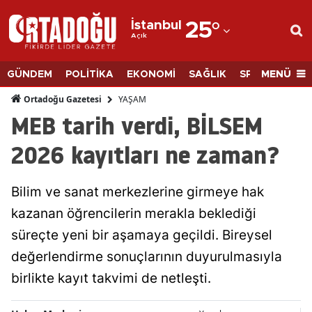
İstanbul
25
°
Açık
Adana
Adıyaman
MENÜ
GÜNDEM
POLİTİKA
EKONOMİ
SAĞLIK
SPOR
BİLİM
Afyonkarahisar
YAŞAM
Ortadoğu Gazetesi
MEB tarih verdi, BİLSEM
Ağrı
2026 kayıtları ne zaman?
Amasya
Ankara
Bilim ve sanat merkezlerine girmeye hak
kazanan öğrencilerin merakla beklediği
Antalya
süreçte yeni bir aşamaya geçildi. Bireysel
Artvin
değerlendirme sonuçlarının duyurulmasıyla
Aydın
birlikte kayıt takvimi de netleşti.
Balıkesir