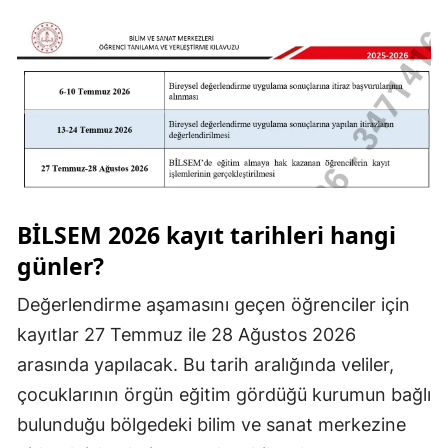
Malatya
Manisa
Kahramanmaraş
Mardin
Muğla
BİLSEM 2026 kayıt tarihleri hangi
Muş
günler?
Nevşehir
Değerlendirme aşamasını geçen öğrenciler için
Niğde
kayıtlar 27 Temmuz ile 28 Ağustos 2026
Ordu
arasında yapılacak. Bu tarih aralığında veliler,
çocuklarının örgün eğitim gördüğü kurumun bağlı
Rize
bulunduğu bölgedeki bilim ve sanat merkezine
Sakarya