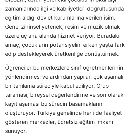
Mersin
zamanlarında ilgi ve kabiliyetleri doğrultusunda
eğitim aldığı devlet kurumlarına verilen isim.
İstanbul
Genel zihinsel yetenek, resim ve müzik olmak
İzmir
üzere üç ana alanda hizmet veriyor. Buradaki
amaç, çocukların potansiyelini erken yaşta fark
Kars
edip destekleyerek üretkenliğe dönüştürmek.
Kastamonu
Öğrenciler bu merkezlere sınıf öğretmenlerinin
Kayseri
yönlendirmesi ve ardından yapılan çok aşamalı
Kırklareli
bir tanılama süreciyle kabul ediliyor. Grup
taraması, bireysel değerlendirme ve son olarak
Kırşehir
kayıt aşaması bu sürecin basamaklarını
Kocaeli
oluşturuyor. Türkiye genelinde her ilde faaliyet
Konya
gösteren merkezler, ücretsiz eğitim imkanı
sunuyor.
Kütahya