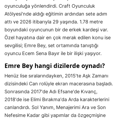
oyunculuğa yönlendirdi. Craft Oyunculuk
Samsun
Atölyesi'nde aldığı eğitimin ardından sete adım
Siirt
attı ve 2026 itibarıyla 29 yaşında. 1.78 metre
boyundaki oyuncunun bir de erkek kardeşi var.
Sinop
Özel hayatına dair en çok merak edilen konu ise
Sivas
sevgilisi; Emre Bey, set ortamında tanıştığı
Tekirdağ
oyuncu Ecem Sena Bayır ile bir ilişki yaşıyor.
Tokat
Emre Bey hangi dizilerde oynadı?
Trabzon
Henüz lise sıralarındayken, 2015'te Aşk Zamanı
dizisindeki Can rolüyle ekran macerasına başladı.
Tunceli
Sonrasında 2017'de Adı Efsane'de Kıvanç,
Şanlıurfa
2018'de ise Elimi Bırakma'da Arda karakterlerini
Uşak
canlandırdı. Sol Yanım, Menajerimi Ara ve Son
Nefesime Kadar gibi yapımlar da özgeçmişine
Van