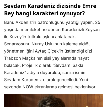
Sevdam Karadeniz dizisinde Emre
Mersin
Bey hangi karakteri oynuyor?
İstanbul
Banu Akdeniz'in patronluğunu yaptığı yapım, 25
İzmir
yaşında memleketine dönen Karadenizli Zeyşan
Kars
ile Kuzey'in tutkulu aşkını anlatacak.
Senaryosunu Nuray Uslu'nun kaleme aldığı,
Kastamonu
yönetmenliğini Aytaç Çiçek'in üstlendiği dizi
Kayseri
Trabzon Maçka'nın sisli yaylalarında hayat
bulacak. Proje ilk olarak "Sevdamı Sakla
Kırklareli
Karadeniz" adıyla duyuruldu, sonra ismini
Kırşehir
Sevdam Karadeniz olarak güncelledi. Yeni
Kocaeli
sezonda NOW ekranlarına gelmesi bekleniyor.
Konya
Kütahya