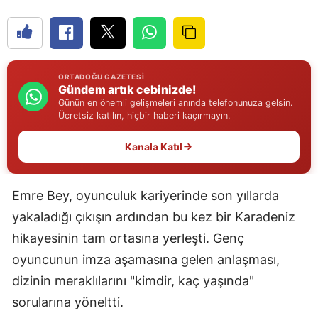
Edirne
Elazığ
Erzincan
ORTADOĞU GAZETESI
Gündem artık cebinizde!
Günün en önemli gelişmeleri anında telefonunuza gelsin.
Erzurum
Ücretsiz katılın, hiçbir haberi kaçırmayın.
Eskişehir
Kanala Katıl
Gaziantep
Giresun
Emre Bey, oyunculuk kariyerinde son yıllarda
yakaladığı çıkışın ardından bu kez bir Karadeniz
Gümüşhane
hikayesinin tam ortasına yerleşti. Genç
Hakkari
oyuncunun imza aşamasına gelen anlaşması,
Hatay
dizinin meraklılarını "kimdir, kaç yaşında"
sorularına yöneltti.
Isparta