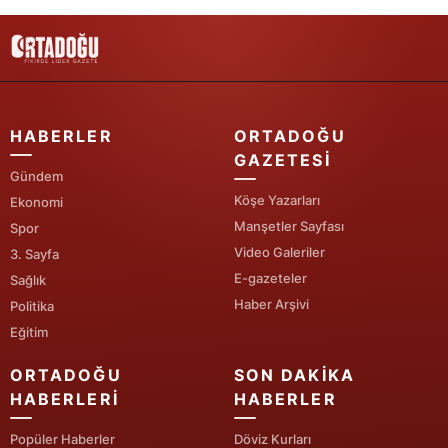
Yalova
Karabük
Kilis
HABERLER
ORTADOĞU
GAZETESI
Osmaniye
Gündem
Köşe Yazarları
Düzce
Ekonomi
Manşetler Sayfası
Spor
Video Galeriler
3. Sayfa
E-gazeteler
Sağlık
Haber Arşivi
Politika
Eğitim
ORTADOĞU
SON DAKIKA
HABERLERI
HABERLER
Popüler Haberler
Döviz Kurları