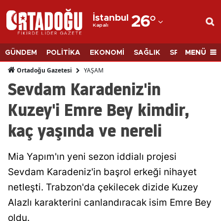
İstanbul
26
°
Kapalı
Adana
Adıyaman
MENÜ
GÜNDEM
POLİTİKA
EKONOMİ
SAĞLIK
SPOR
BİLİM
Afyonkarahisar
YAŞAM
Ortadoğu Gazetesi
Sevdam Karadeniz'in
Ağrı
Kuzey'i Emre Bey kimdir,
Amasya
kaç yaşında ve nereli
Ankara
Antalya
Mia Yapım'ın yeni sezon iddialı projesi
Artvin
Sevdam Karadeniz'in başrol erkeği nihayet
netleşti. Trabzon'da çekilecek dizide Kuzey
Aydın
Alazlı karakterini canlandıracak isim Emre Bey
Balıkesir
oldu.