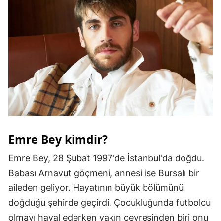
Malatya
Manisa
Kahramanmaraş
Mardin
Muğla
Muş
Emre Bey kimdir?
Nevşehir
Niğde
Emre Bey, 28 Şubat 1997'de İstanbul'da doğdu.
Babası Arnavut göçmeni, annesi ise Bursalı bir
Ordu
aileden geliyor. Hayatının büyük bölümünü
Rize
doğduğu şehirde geçirdi. Çocukluğunda futbolcu
olmayı hayal ederken yakın çevresinden biri onu
Sakarya