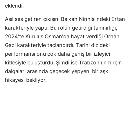
eklendi.
Yozgat
Asıl ses getiren çıkışını Balkan Ninnisi'ndeki Ertan
Zonguldak
karakteriyle yaptı. Bu rolün getirdiği tanınırlığı,
Aksaray
2024'te Kuruluş Osman'da hayat verdiği Orhan
Gazi karakteriyle taçlandırdı. Tarihi dizideki
Bayburt
performansı onu çok daha geniş bir izleyici
Karaman
kitlesiyle buluşturdu. Şimdi ise Trabzon'un hırçın
Kırıkkale
dalgaları arasında geçecek yepyeni bir aşk
hikayesi bekliyor.
Batman
Şırnak
Bartın
Ardahan
Iğdır