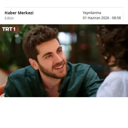
Bilecik
Haber Merkezi
Yayınlanma
Bingöl
01 Haziran 2026 - 08:58
Editör
Bitlis
Bolu
Burdur
Bursa
Çanakkale
Çankırı
Çorum
Denizli
Diyarbakır