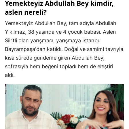
Yemekteyiz Abdullah Bey kimdir,
Mersin
aslen nereli?
İstanbul
Yemekteyiz Abdullah Bey, tam adıyla Abdullah
Yıkılmaz, 38 yaşında ve 4 çocuk babası. Aslen
İzmir
Siirtli olan yarışmacı, yarışmaya İstanbul
Kars
Bayrampaşa'dan katıldı. Doğal ve samimi tavrıyla
Kastamonu
kısa sürede gündeme giren Abdullah Bey,
sofrasıyla hem beğeni topladı hem de eleştiri
Kayseri
aldı.
Kırklareli
Kırşehir
Kocaeli
Konya
Kütahya