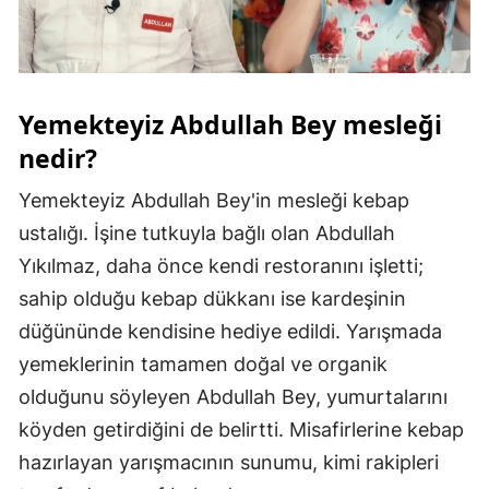
Malatya
Manisa
Yemekteyiz Abdullah Bey mesleği
Kahramanmaraş
nedir?
Mardin
Yemekteyiz Abdullah Bey'in mesleği kebap
Muğla
ustalığı. İşine tutkuyla bağlı olan Abdullah
Muş
Yıkılmaz, daha önce kendi restoranını işletti;
sahip olduğu kebap dükkanı ise kardeşinin
Nevşehir
düğününde kendisine hediye edildi. Yarışmada
Niğde
yemeklerinin tamamen doğal ve organik
Ordu
olduğunu söyleyen Abdullah Bey, yumurtalarını
köyden getirdiğini de belirtti. Misafirlerine kebap
Rize
hazırlayan yarışmacının sunumu, kimi rakipleri
Sakarya