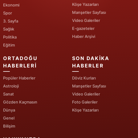
Köşe Yazarları
Ekonomi
Yalova
Manşetler Sayfası
Spor
Video Galeriler
3. Sayfa
Karabük
E-gazeteler
Sağlık
Haber Arşivi
Kilis
Politika
Eğitim
Osmaniye
ORTADOĞU
SON DAKIKA
Düzce
HABERLERI
HABERLER
Popüler Haberler
Döviz Kurları
Astroloji
Manşetler Sayfası
Sanat
Video Galeriler
Gözden Kaçmasın
Foto Galeriler
Dünya
Köşe Yazarları
Genel
Bilişim