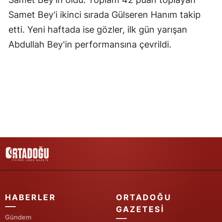
Samet Bey'i ikinci sırada Gülseren Hanım takip
Yozgat
etti. Yeni haftada ise gözler, ilk gün yarışan
Zonguldak
Abdullah Bey'in performansına çevrildi.
Aksaray
Bayburt
Karaman
Kırıkkale
Batman
Şırnak
Bartın
HABERLER
ORTADOĞU
Ardahan
GAZETESI
Gündem
Iğdır