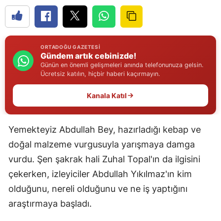
Edirne
Elazığ
ORTADOĞU GAZETESI
Erzincan
Gündem artık cebinizde!
Günün en önemli gelişmeleri anında telefonunuza gelsin.
Erzurum
Ücretsiz katılın, hiçbir haberi kaçırmayın.
Eskişehir
Kanala Katıl
Gaziantep
Yemekteyiz Abdullah Bey, hazırladığı kebap ve
Giresun
doğal malzeme vurgusuyla yarışmaya damga
Gümüşhane
vurdu. Şen şakrak hali Zuhal Topal'ın da ilgisini
çekerken, izleyiciler Abdullah Yıkılmaz'ın kim
Hakkari
olduğunu, nereli olduğunu ve ne iş yaptığını
Hatay
araştırmaya başladı.
Isparta