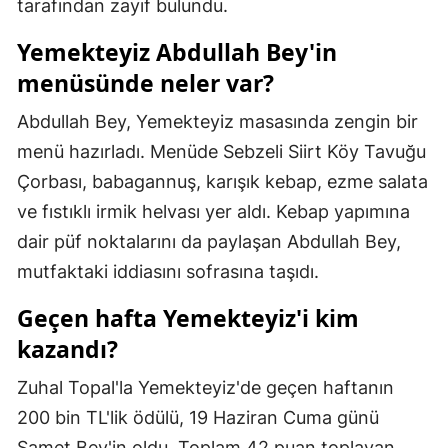
tarafından zayıf bulundu.
Samsun
Yemekteyiz Abdullah Bey'in
Siirt
menüsünde neler var?
Sinop
Abdullah Bey, Yemekteyiz masasında zengin bir
menü hazırladı. Menüde Sebzeli Siirt Köy Tavuğu
Sivas
Çorbası, babagannuş, karışık kebap, ezme salata
Tekirdağ
ve fıstıklı irmik helvası yer aldı. Kebap yapımına
Tokat
dair püf noktalarını da paylaşan Abdullah Bey,
mutfaktaki iddiasını sofrasına taşıdı.
Trabzon
Geçen hafta Yemekteyiz'i kim
Tunceli
kazandı?
Şanlıurfa
Zuhal Topal'la Yemekteyiz'de geçen haftanın
Uşak
200 bin TL'lik ödülü, 19 Haziran Cuma günü
Van
Samet Bey'in oldu. Toplam 42 puan toplayan