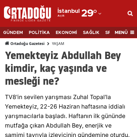
İstanbul
29
°
Açık
Adana
Adıyaman
MENÜ
GÜNDEM
POLİTİKA
EKONOMİ
SAĞLIK
SPOR
BİLİM
Afyonkarahisar
YAŞAM
Ortadoğu Gazetesi
Yemekteyiz Abdullah Bey
Ağrı
kimdir, kaç yaşında ve
Amasya
mesleği ne?
Ankara
Antalya
TV8'in sevilen yarışması Zuhal Topal'la
Artvin
Yemekteyiz, 22-26 Haziran haftasına iddialı
yarışmacılarla başladı. Haftanın ilk gününde
Aydın
mutfağa çıkan Abdullah Bey, enerjik ve
Balıkesir
samimi tavrıyla izleyicinin gündemine oturdu.