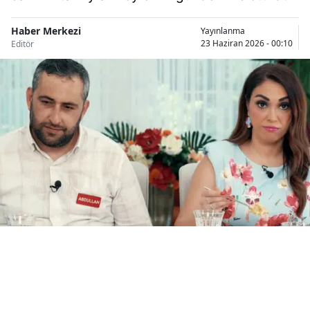
Bilecik
Haber Merkezi
Yayınlanma
Bingöl
23 Haziran 2026 - 00:10
Editör
Bitlis
Bolu
Burdur
Bursa
Çanakkale
Çankırı
Çorum
Denizli
Diyarbakır