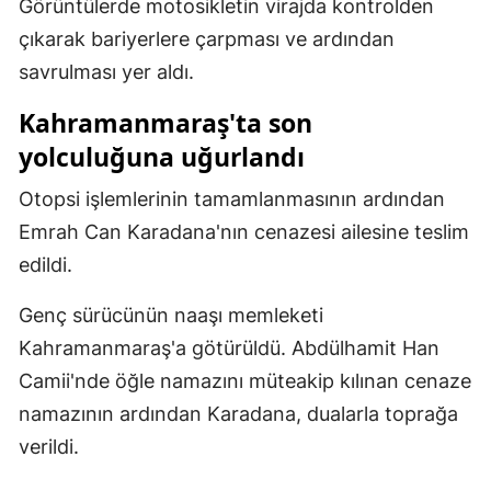
Görüntülerde motosikletin virajda kontrolden
çıkarak bariyerlere çarpması ve ardından
Yozgat
savrulması yer aldı.
Zonguldak
Kahramanmaraş'ta son
Aksaray
yolculuğuna uğurlandı
Bayburt
Otopsi işlemlerinin tamamlanmasının ardından
Karaman
Emrah Can Karadana'nın cenazesi ailesine teslim
edildi.
Kırıkkale
Batman
Genç sürücünün naaşı memleketi
Kahramanmaraş'a götürüldü. Abdülhamit Han
Şırnak
Camii'nde öğle namazını müteakip kılınan cenaze
Bartın
namazının ardından Karadana, dualarla toprağa
Ardahan
verildi.
Iğdır