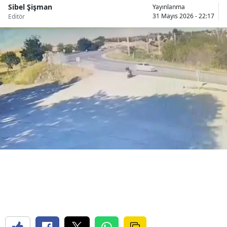
Sibel Şişman
Yayınlanma
Bilecik
31 Mayıs 2026 - 22:17
Editör
Bingöl
Bitlis
Bolu
Burdur
Bursa
Çanakkale
Çankırı
Çorum
Denizli
Diyarbakır