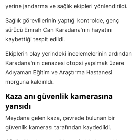
yerine jandarma ve sağlık ekipleri yönlendirildi.
Samsun
Sağlık görevlilerinin yaptığı kontrolde, genç
Siirt
sürücü Emrah Can Karadana'nın hayatını
Sinop
kaybettiği tespit edildi.
Sivas
Ekiplerin olay yerindeki incelemelerinin ardından
Tekirdağ
Karadana'nın cenazesi otopsi yapılmak üzere
Adıyaman Eğitim ve Araştırma Hastanesi
Tokat
morguna kaldırıldı.
Trabzon
Kaza anı güvenlik kamerasına
Tunceli
yansıdı
Şanlıurfa
Meydana gelen kaza, çevrede bulunan bir
Uşak
güvenlik kamerası tarafından kaydedildi.
Van