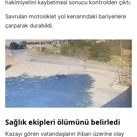
hakimiyetini kaybetmesi sonucu kontrolden çıktı.
Malatya
Savrulan motosiklet yol kenarındaki bariyerlere
Manisa
çarparak durabildi.
Kahramanmaraş
Mardin
Muğla
Muş
Nevşehir
Niğde
Ordu
Sağlık ekipleri ölümünü belirledi
Rize
Kazayı gören vatandaşların ihbarı üzerine olay
Sakarya