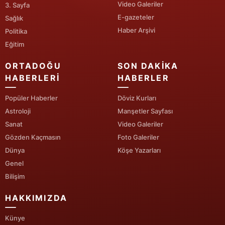
Video Galeriler
3. Sayfa
E-gazeteler
Sağlık
Haber Arşivi
Politika
Eğitim
ORTADOĞU
SON DAKIKA
HABERLERI
HABERLER
Popüler Haberler
Döviz Kurları
Astroloji
Manşetler Sayfası
Sanat
Video Galeriler
Gözden Kaçmasın
Foto Galeriler
Dünya
Köşe Yazarları
Genel
Bilişim
HAKKIMIZDA
Künye