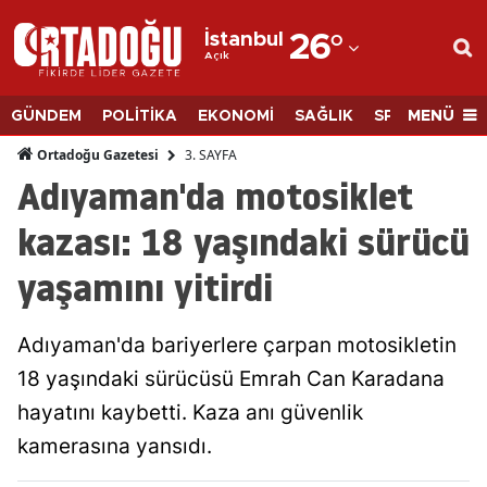
İstanbul
26
°
Açık
Adana
Adıyaman
MENÜ
GÜNDEM
POLİTİKA
EKONOMİ
SAĞLIK
SPOR
BİLİM
Afyonkarahisar
3. SAYFA
Ortadoğu Gazetesi
Adıyaman'da motosiklet
Ağrı
kazası: 18 yaşındaki sürücü
Amasya
yaşamını yitirdi
Ankara
Antalya
Adıyaman'da bariyerlere çarpan motosikletin
Artvin
18 yaşındaki sürücüsü Emrah Can Karadana
hayatını kaybetti. Kaza anı güvenlik
Aydın
kamerasına yansıdı.
Balıkesir