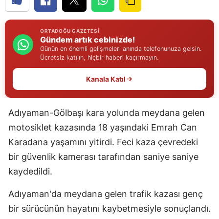
Edirne
Elazığ
ORTADOĞU GAZETESI
Gündem artık cebinizde!
Günün en önemli gelişmeleri anında telefonunuza gelsin.
Erzincan
Ücretsiz katılın, hiçbir haberi kaçırmayın.
Erzurum
Kanala Katıl
Eskişehir
Adıyaman-Gölbaşı kara yolunda meydana gelen
Gaziantep
motosiklet kazasında 18 yaşındaki Emrah Can
Giresun
Karadana yaşamını yitirdi. Feci kaza çevredeki
Gümüşhane
bir güvenlik kamerası tarafından saniye saniye
kaydedildi.
Hakkari
Hatay
Adıyaman'da meydana gelen trafik kazası genç
bir sürücünün hayatını kaybetmesiyle sonuçlandı.
Isparta