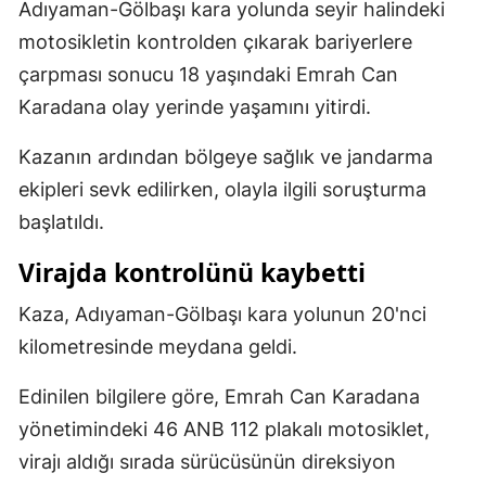
Adıyaman-Gölbaşı kara yolunda seyir halindeki
Mersin
motosikletin kontrolden çıkarak bariyerlere
çarpması sonucu 18 yaşındaki Emrah Can
İstanbul
Karadana olay yerinde yaşamını yitirdi.
İzmir
Kazanın ardından bölgeye sağlık ve jandarma
Kars
ekipleri sevk edilirken, olayla ilgili soruşturma
Kastamonu
başlatıldı.
Kayseri
Virajda kontrolünü kaybetti
Kırklareli
Kaza, Adıyaman-Gölbaşı kara yolunun 20'nci
Kırşehir
kilometresinde meydana geldi.
Kocaeli
Edinilen bilgilere göre, Emrah Can Karadana
yönetimindeki 46 ANB 112 plakalı motosiklet,
Konya
virajı aldığı sırada sürücüsünün direksiyon
Kütahya