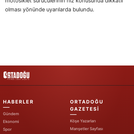
motosiklet sürücülerinin hız konusunda dikkatli
olması yönünde uyarılarda bulundu.
HABERLER
ORTADOĞU
GAZETESI
Gündem
Köşe Yazarları
Ekonomi
Manşetler Sayfası
Spor