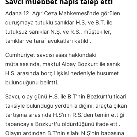
Savcı müebbet hapis talep etti
Mersin
Adana 12. Ağır Ceza Mahkemesi'nde görülen
İstanbul
duruşmaya tutuklu sanıklar H.S. ve B.T. ile
tutuksuz sanıklar N.Ş. ve R.S., müştekiler,
İzmir
tanıklar ve taraf avukatları katıldı.
Kars
Cumhuriyet savcısı esas hakkındaki
Kastamonu
mütalaasında, maktul Alpay Bozkurt ile sanık
Kayseri
H.S. arasında borç ilişkisi nedeniyle husumet
bulunduğunu belirtti.
Kırklareli
Kırşehir
Savcı, olay günü H.S. ile B.T'nin Bozkurt'u ticari
taksiyle bulunduğu yerden aldığını, araçta çıkan
Kocaeli
tartışma sırasında H.S'nin R.S.'den temin ettiği
Konya
tabancayla Bozkurt'u öldürdüğünü ifade etti.
Olayın ardından B.T'nin silahı N.Ş'nin babasına
Kütahya