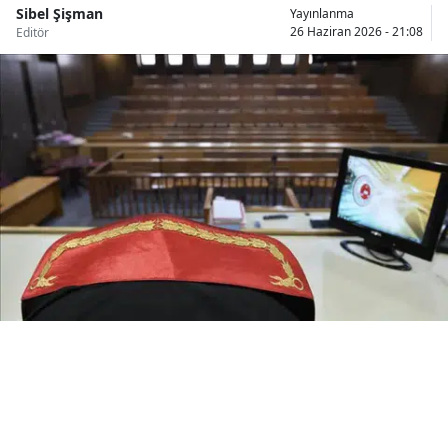
Sibel Şişman
Yayınlanma
Bilecik
26 Haziran 2026 - 21:08
Editör
Bingöl
Bitlis
Bolu
Burdur
Bursa
Çanakkale
Çankırı
Çorum
Denizli
Diyarbakır