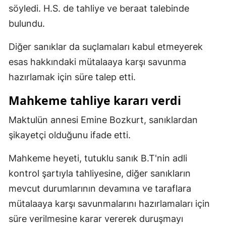
söyledi. H.S. de tahliye ve beraat talebinde
Samsun
bulundu.
Siirt
Diğer sanıklar da suçlamaları kabul etmeyerek
Sinop
esas hakkındaki mütalaaya karşı savunma
hazırlamak için süre talep etti.
Sivas
Mahkeme tahliye kararı verdi
Tekirdağ
Maktulün annesi Emine Bozkurt, sanıklardan
Tokat
şikayetçi olduğunu ifade etti.
Trabzon
Mahkeme heyeti, tutuklu sanık B.T'nin adli
Tunceli
kontrol şartıyla tahliyesine, diğer sanıkların
Şanlıurfa
mevcut durumlarının devamına ve taraflara
Uşak
mütalaaya karşı savunmalarını hazırlamaları için
süre verilmesine karar vererek duruşmayı
Van