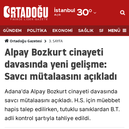
İstanbul
30
°
Açık
Adana
Adıyaman
MENÜ
GÜNDEM
POLİTİKA
EKONOMİ
SAĞLIK
SPOR
BİLİM
Afyonkarahisar
3. SAYFA
Ortadoğu Gazetesi
Alpay Bozkurt cinayeti
Ağrı
davasında yeni gelişme:
Amasya
Savcı mütalaasını açıkladı
Ankara
Antalya
Adana'da Alpay Bozkurt cinayeti davasında
Artvin
savcı mütalaasını açıkladı. H.S. için müebbet
hapis talep edilirken, tutuklu sanıklardan B.T.
Aydın
adli kontrol şartıyla tahliye edildi.
Balıkesir