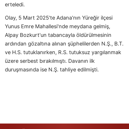
erteledi.
Yozgat
Olay, 5 Mart 2025'te Adana'nın Yüreğir ilçesi
Zonguldak
Yunus Emre Mahallesi'nde meydana gelmiş,
Aksaray
Alpay Bozkurt'un tabancayla öldürülmesinin
ardından gözaltına alınan şüphelilerden N.Ş., B.T.
Bayburt
ve H.S. tutuklanırken, R.S. tutuksuz yargılanmak
Karaman
üzere serbest bırakılmıştı. Davanın ilk
duruşmasında ise N.Ş. tahliye edilmişti.
Kırıkkale
Batman
Şırnak
Bartın
Ardahan
Iğdır