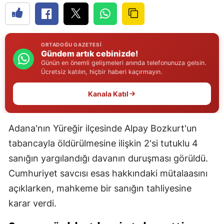
Edirne
Elazığ
ORTADOĞU GAZETESI
Erzincan
Gündem artık cebinizde!
Günün en önemli gelişmeleri anında telefonunuza gelsin.
Ücretsiz katılın, hiçbir haberi kaçırmayın.
Erzurum
Eskişehir
Kanala Katıl
Gaziantep
Adana'nın Yüreğir ilçesinde Alpay Bozkurt'un
Giresun
tabancayla öldürülmesine ilişkin 2'si tutuklu 4
Gümüşhane
sanığın yargılandığı davanın duruşması görüldü.
Cumhuriyet savcısı esas hakkındaki mütalaasını
Hakkari
açıklarken, mahkeme bir sanığın tahliyesine
Hatay
karar verdi.
Isparta