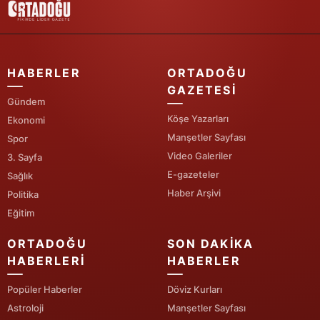
Yalova
Karabük
HABERLER
ORTADOĞU
Kilis
GAZETESI
Gündem
Osmaniye
Köşe Yazarları
Ekonomi
Manşetler Sayfası
Spor
Düzce
Video Galeriler
3. Sayfa
E-gazeteler
Sağlık
Haber Arşivi
Politika
Eğitim
ORTADOĞU
SON DAKIKA
HABERLERI
HABERLER
Popüler Haberler
Döviz Kurları
Astroloji
Manşetler Sayfası