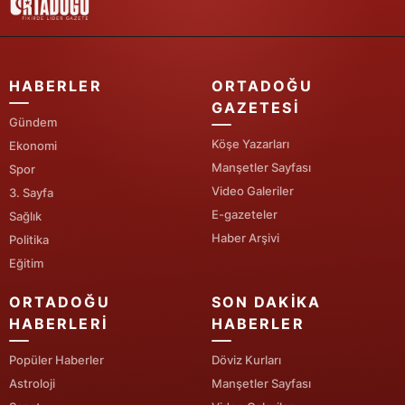
Yozgat
Zonguldak
HABERLER
ORTADOĞU
Aksaray
GAZETESI
Gündem
Bayburt
Köşe Yazarları
Ekonomi
Manşetler Sayfası
Spor
Karaman
Video Galeriler
3. Sayfa
E-gazeteler
Sağlık
Kırıkkale
Haber Arşivi
Politika
Batman
Eğitim
Şırnak
ORTADOĞU
SON DAKIKA
HABERLERI
HABERLER
Bartın
Popüler Haberler
Döviz Kurları
Ardahan
Astroloji
Manşetler Sayfası
Iğdır