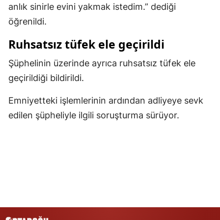
anlık sinirle evini yakmak istedim.” dediği
Samsun
öğrenildi.
Siirt
Ruhsatsız tüfek ele geçirildi
Sinop
Şüphelinin üzerinde ayrıca ruhsatsız tüfek ele
Sivas
geçirildiği bildirildi.
Tekirdağ
Emniyetteki işlemlerinin ardından adliyeye sevk
edilen şüpheliyle ilgili soruşturma sürüyor.
Tokat
Trabzon
Tunceli
Şanlıurfa
Uşak
Van