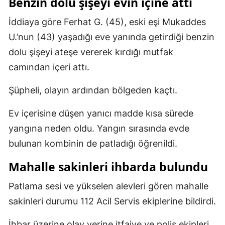
Benzin dolu şişeyi evin içine attı
Mersin
İddiaya göre Ferhat G. (45), eski eşi Mukaddes
İstanbul
U.’nun (43) yaşadığı eve yanında getirdiği benzin
dolu şişeyi ateşe vererek kırdığı mutfak
İzmir
camından içeri attı.
Kars
Şüpheli, olayın ardından bölgeden kaçtı.
Kastamonu
Ev içerisine düşen yanıcı madde kısa sürede
Kayseri
yangına neden oldu. Yangın sırasında evde
Kırklareli
bulunan kombinin de patladığı öğrenildi.
Kırşehir
Mahalle sakinleri ihbarda bulundu
Kocaeli
Patlama sesi ve yükselen alevleri gören mahalle
Konya
sakinleri durumu 112 Acil Servis ekiplerine bildirdi.
Kütahya
İhbar üzerine olay yerine itfaiye ve polis ekipleri