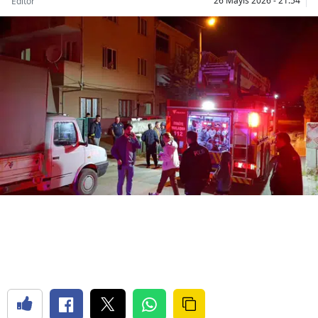
26 Mayıs 2026 - 21:54
Editör
Bilecik
Bingöl
Bitlis
Bolu
Burdur
Bursa
Çanakkale
Çankırı
Çorum
Denizli
Diyarbakır