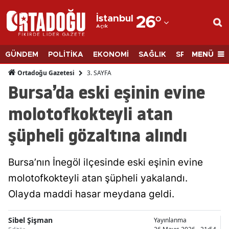
İstanbul
26
°
Açık
Adana
Adıyaman
MENÜ
GÜNDEM
POLİTİKA
EKONOMİ
SAĞLIK
SPOR
BİLİM
Afyonkarahisar
3. SAYFA
Ortadoğu Gazetesi
Bursa’da eski eşinin evine
Ağrı
molotofkokteyli atan
Amasya
şüpheli gözaltına alındı
Ankara
Antalya
Bursa’nın İnegöl ilçesinde eski eşinin evine
Artvin
molotofkokteyli atan şüpheli yakalandı.
Olayda maddi hasar meydana geldi.
Aydın
Balıkesir
Sibel Şişman
Yayınlanma