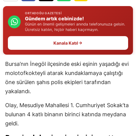
Edirne
ORTADOĞU GAZETESI
Gündem artık cebinizde!
Elazığ
Günün en önemli gelişmeleri anında telefonunuza gelsin.
Ücretsiz katılın, hiçbir haberi kaçırmayın.
Erzincan
Kanala Katıl
Erzurum
Eskişehir
Bursa’nın İnegöl ilçesinde eski eşinin yaşadığı evi
Gaziantep
molotofkokteyli atarak kundaklamaya çalıştığı
öne sürülen şahıs polis ekipleri tarafından
Giresun
yakalandı.
Gümüşhane
Olay, Mesudiye Mahallesi 1. Cumhuriyet Sokak’ta
Hakkari
bulunan 4 katlı binanın birinci katında meydana
Hatay
geldi.
Isparta