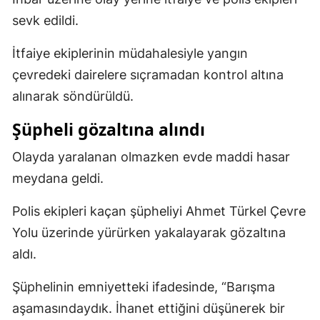
sevk edildi.
Malatya
Manisa
İtfaiye ekiplerinin müdahalesiyle yangın
çevredeki dairelere sıçramadan kontrol altına
Kahramanmaraş
alınarak söndürüldü.
Mardin
Şüpheli gözaltına alındı
Muğla
Olayda yaralanan olmazken evde maddi hasar
Muş
meydana geldi.
Nevşehir
Polis ekipleri kaçan şüpheliyi Ahmet Türkel Çevre
Niğde
Yolu üzerinde yürürken yakalayarak gözaltına
aldı.
Ordu
Rize
Şüphelinin emniyetteki ifadesinde, “Barışma
aşamasındaydık. İhanet ettiğini düşünerek bir
Sakarya