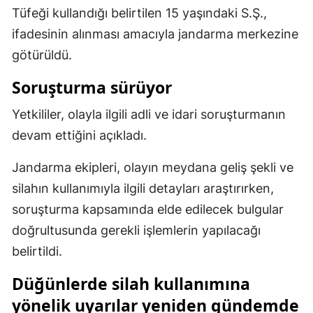
Tüfeği kullandığı belirtilen 15 yaşındaki S.Ş.,
Samsun
ifadesinin alınması amacıyla jandarma merkezine
Siirt
götürüldü.
Sinop
Soruşturma sürüyor
Sivas
Yetkililer, olayla ilgili adli ve idari soruşturmanın
devam ettiğini açıkladı.
Tekirdağ
Tokat
Jandarma ekipleri, olayın meydana geliş şekli ve
silahın kullanımıyla ilgili detayları araştırırken,
Trabzon
soruşturma kapsamında elde edilecek bulgular
Tunceli
doğrultusunda gerekli işlemlerin yapılacağı
belirtildi.
Şanlıurfa
Düğünlerde silah kullanımına
Uşak
yönelik uyarılar yeniden gündemde
Van