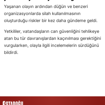
Yaşanan olayın ardından düğün ve benzeri
Yozgat
organizasyonlarda silah kullanılmasının
Zonguldak
oluşturduğu riskler bir kez daha gündeme geldi.
Aksaray
Yetkililer, vatandaşların can güvenliğini tehlikeye
Bayburt
atan bu tür davranışlardan kaçınılması gerektiğini
vurgularken, olayla ilgili incelemelerin sürdüğünü
Karaman
bildirdi.
Kırıkkale
Batman
Şırnak
Bartın
Ardahan
Iğdır