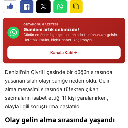
Edirne
Elazığ
ORTADOĞU GAZETESI
Gündem artık cebinizde!
Erzincan
Günün en önemli gelişmeleri anında telefonunuza gelsin.
Ücretsiz katılın, hiçbir haberi kaçırmayın.
Erzurum
Kanala Katıl
Eskişehir
Gaziantep
Denizli'nin Çivril ilçesinde bir düğün sırasında
Giresun
yaşanan silah olayı paniğe neden oldu. Gelin
Gümüşhane
alma merasimi sırasında tüfekten çıkan
saçmaların isabet ettiği 11 kişi yaralanırken,
Hakkari
olayla ilgili soruşturma başlatıldı.
Hatay
Olay gelin alma sırasında yaşandı
Isparta