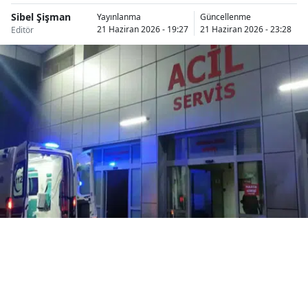
Bilecik
Sibel Şişman
Yayınlanma
Güncellenme
21 Haziran 2026 - 19:27
21 Haziran 2026 - 23:28
Editör
Bingöl
Bitlis
Bolu
Burdur
Bursa
Çanakkale
Çankırı
Çorum
Denizli
Diyarbakır