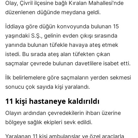
Olay, Çivril ilçesine bağlı Kıralan Mahallesi'nde
Mersin
düzenlenen düğünde meydana geldi.
İstanbul
İddiaya göre düğün konvoyunda bulunan 15
İzmir
yaşındaki S.Ş., gelinin evden çıkışı sırasında
yanında bulunan tüfekle havaya ateş etmek
Kars
istedi. Bu sırada ateş alan tüfekten çıkan
Kastamonu
saçmalar çevrede bulunan davetlilere isabet etti.
Kayseri
İlk belirlemelere göre saçmaların yerden sekmesi
Kırklareli
sonucu çok sayıda kişi yaralandı.
Kırşehir
11 kişi hastaneye kaldırıldı
Kocaeli
Olayın ardından çevredekilerin ihbarı üzerine
bölgeye sağlık ekipleri sevk edildi.
Konya
Kütahya
Yaralanan 11 kişi ambulanslar ve özel araçlarla