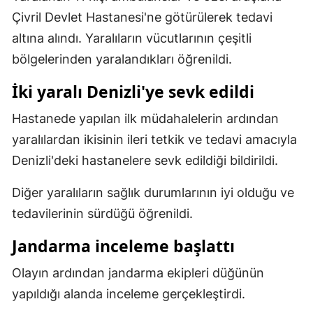
Çivril Devlet Hastanesi'ne götürülerek tedavi
Malatya
altına alındı. Yaralıların vücutlarının çeşitli
Manisa
bölgelerinden yaralandıkları öğrenildi.
Kahramanmaraş
İki yaralı Denizli'ye sevk edildi
Mardin
Hastanede yapılan ilk müdahalelerin ardından
Muğla
yaralılardan ikisinin ileri tetkik ve tedavi amacıyla
Denizli'deki hastanelere sevk edildiği bildirildi.
Muş
Diğer yaralıların sağlık durumlarının iyi olduğu ve
Nevşehir
tedavilerinin sürdüğü öğrenildi.
Niğde
Jandarma inceleme başlattı
Ordu
Olayın ardından jandarma ekipleri düğünün
Rize
yapıldığı alanda inceleme gerçekleştirdi.
Sakarya