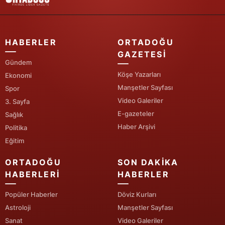
Yalova
Karabük
HABERLER
ORTADOĞU
GAZETESI
Kilis
Gündem
Köşe Yazarları
Ekonomi
Osmaniye
Manşetler Sayfası
Spor
Video Galeriler
Düzce
3. Sayfa
E-gazeteler
Sağlık
Haber Arşivi
Politika
Eğitim
ORTADOĞU
SON DAKIKA
HABERLERI
HABERLER
Popüler Haberler
Döviz Kurları
Astroloji
Manşetler Sayfası
Sanat
Video Galeriler