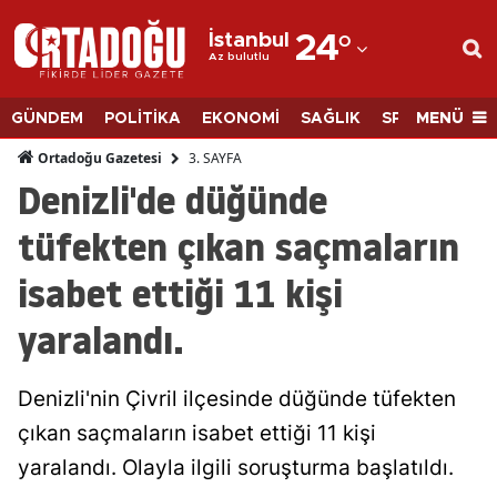
İstanbul
24
°
Az bulutlu
Adana
Adıyaman
MENÜ
GÜNDEM
POLİTİKA
EKONOMİ
SAĞLIK
SPOR
BİLİM
Afyonkarahisar
3. SAYFA
Ortadoğu Gazetesi
Denizli'de düğünde
Ağrı
tüfekten çıkan saçmaların
Amasya
isabet ettiği 11 kişi
Ankara
yaralandı.
Antalya
Artvin
Denizli'nin Çivril ilçesinde düğünde tüfekten
Aydın
çıkan saçmaların isabet ettiği 11 kişi
yaralandı. Olayla ilgili soruşturma başlatıldı.
Balıkesir