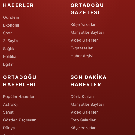
HABERLER
ORTADOĞU
Samsun
GAZETESI
Gündem
Siirt
Köşe Yazarları
Ekonomi
Manşetler Sayfası
Spor
Sinop
Video Galeriler
3. Sayfa
Sivas
E-gazeteler
Sağlık
Haber Arşivi
Politika
Tekirdağ
Eğitim
Tokat
ORTADOĞU
SON DAKIKA
Trabzon
HABERLERI
HABERLER
Tunceli
Popüler Haberler
Döviz Kurları
Astroloji
Manşetler Sayfası
Şanlıurfa
Sanat
Video Galeriler
Gözden Kaçmasın
Foto Galeriler
Uşak
Dünya
Köşe Yazarları
Van