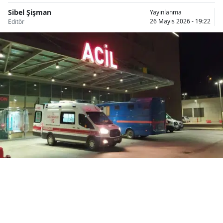
Bilecik
Sibel Şişman
Yayınlanma
26 Mayıs 2026 - 19:22
Editör
Bingöl
Bitlis
Bolu
Burdur
Bursa
Çanakkale
Çankırı
Çorum
Denizli
Diyarbakır