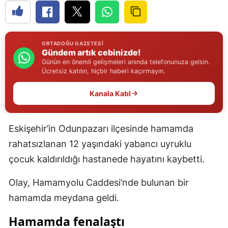
Edirne
Elazığ
ORTADOĞU GAZETESI
Gündem artık cebinizde!
Erzincan
Günün en önemli gelişmeleri anında telefonunuza gelsin.
Ücretsiz katılın, hiçbir haberi kaçırmayın.
Erzurum
Kanala Katıl
Eskişehir
Gaziantep
Eskişehir’in Odunpazarı ilçesinde hamamda
Giresun
rahatsızlanan 12 yaşındaki yabancı uyruklu
Gümüşhane
çocuk kaldırıldığı hastanede hayatını kaybetti.
Hakkari
Olay, Hamamyolu Caddesi’nde bulunan bir
hamamda meydana geldi.
Hatay
Hamamda fenalaştı
Isparta