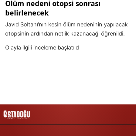
Ölüm nedeni otopsi sonrası
Malatya
belirlenecek
Manisa
Javıd Soltanı’nın kesin ölüm nedeninin yapılacak
otopsinin ardından netlik kazanacağı öğrenildi.
Kahramanmaraş
Mardin
Olayla ilgili inceleme başlatıld
Muğla
Muş
Nevşehir
Niğde
Ordu
Rize
Sakarya