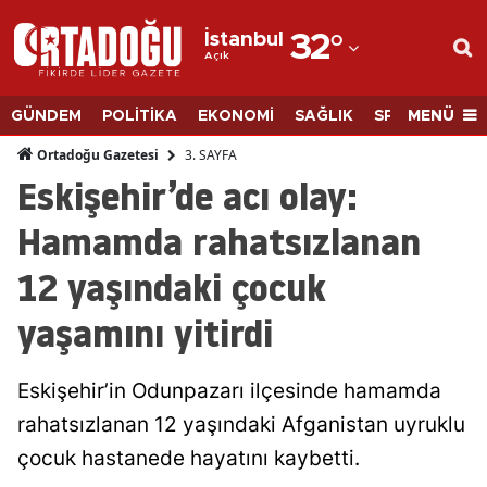
İstanbul
32
°
Açık
Adana
Adıyaman
MENÜ
GÜNDEM
POLİTİKA
EKONOMİ
SAĞLIK
SPOR
BİLİM
Afyonkarahisar
3. SAYFA
Ortadoğu Gazetesi
Eskişehir’de acı olay:
Ağrı
Hamamda rahatsızlanan
Amasya
12 yaşındaki çocuk
Ankara
yaşamını yitirdi
Antalya
Artvin
Eskişehir’in Odunpazarı ilçesinde hamamda
Aydın
rahatsızlanan 12 yaşındaki Afganistan uyruklu
çocuk hastanede hayatını kaybetti.
Balıkesir