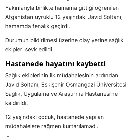
Yakınlarıyla birlikte hamama gittiği öğrenilen
Mersin
Afganistan uyruklu 12 yaşındaki Javıd Soltanı,
İstanbul
hamamda fenalık geçirdi.
İzmir
Durumun bildirilmesi üzerine olay yerine sağlık
Kars
ekipleri sevk edildi.
Kastamonu
Hastanede hayatını kaybetti
Kayseri
Sağlık ekiplerinin ilk müdahalesinin ardından
Kırklareli
Javıd Soltanı, Eskişehir Osmangazi Üniversitesi
Sağlık, Uygulama ve Araştırma Hastanesi’ne
Kırşehir
kaldırıldı.
Kocaeli
12 yaşındaki çocuk, hastanede yapılan
Konya
müdahalelere rağmen kurtarılamadı.
Kütahya