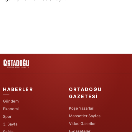
Samsun
Siirt
Sinop
Sivas
Tekirdağ
Tokat
Trabzon
HABERLER
ORTADOĞU
Tunceli
GAZETESI
Gündem
Şanlıurfa
Köşe Yazarları
Ekonomi
Manşetler Sayfası
Spor
Uşak
Video Galeriler
3. Sayfa
Van
E-gazeteler
Sağlık