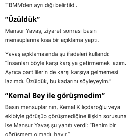
TBMM’den ayrıldığı belirtildi.
Malatya
“Üzüldük”
Manisa
Mansur Yavaş, ziyaret sonrası basın
Kahramanmaraş
mensuplarına kısa bir açıklama yaptı.
Mardin
Yavaş açıklamasında şu ifadeleri kullandı:
Muğla
“İnsanları böyle karşı karşıya getirmemek lazım.
Muş
Ayrıca partililerin de karşı karşıya gelmemesi
lazımdı. Üzüldük, bu kadarını söyleyeyim.”
Nevşehir
“Kemal Bey ile görüşmedim”
Niğde
Basın mensuplarının, Kemal Kılıçdaroğlu veya
Ordu
ekibiyle görüşüp görüşmediğine ilişkin sorusuna
Rize
ise Mansur Yavaş şu yanıtı verdi: “Benim bir
Sakarya
görüşmem olmadı, hayır.”