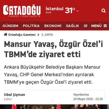
İstanbul
31
°
Açık
Adana
Adıyaman
MENÜ
GÜNDEM
POLİTİKA
EKONOMİ
SAĞLIK
SPOR
BİLİM
Afyonkarahisar
3. SAYFA
Ortadoğu Gazetesi
Mansur Yavaş, Özgür Özel’i
Ağrı
TBMM’de ziyaret etti
Amasya
Ankara
Ankara Büyükşehir Belediye Başkanı Mansur
Yavaş, CHP Genel Merkezi’nden ayrılarak
Antalya
TBMM’ye geçen Özgür Özel’i ziyaret etti.
Artvin
Aydın
Sibel Şişman
Yayınlanma
24 Mayıs 2026 - 22:26
Editör
Balıkesir