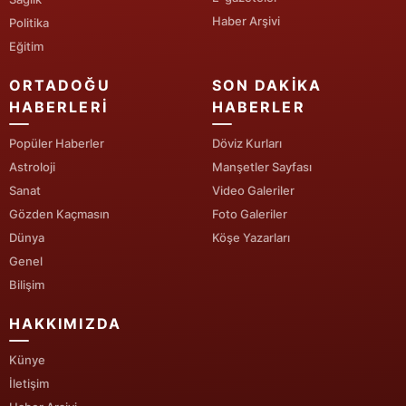
Haber Arşivi
Politika
Yozgat
Eğitim
Zonguldak
ORTADOĞU
SON DAKIKA
HABERLERI
HABERLER
Aksaray
Bayburt
Popüler Haberler
Döviz Kurları
Astroloji
Manşetler Sayfası
Karaman
Sanat
Video Galeriler
Gözden Kaçmasın
Foto Galeriler
Kırıkkale
Dünya
Köşe Yazarları
Batman
Genel
Bilişim
Şırnak
HAKKIMIZDA
Bartın
Künye
Ardahan
İletişim
Iğdır