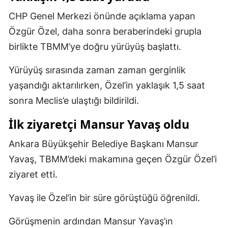
Mersin
CHP Genel Merkezi önünde açıklama yapan
Özgür Özel, daha sonra beraberindeki grupla
İstanbul
birlikte TBMM’ye doğru yürüyüş başlattı.
İzmir
Yürüyüş sırasında zaman zaman gerginlik
Kars
yaşandığı aktarılırken, Özel’in yaklaşık 1,5 saat
Kastamonu
sonra Meclis’e ulaştığı bildirildi.
Kayseri
İlk ziyaretçi Mansur Yavaş oldu
Kırklareli
Ankara Büyükşehir Belediye Başkanı Mansur
Yavaş, TBMM’deki makamına geçen Özgür Özel’i
Kırşehir
ziyaret etti.
Kocaeli
Yavaş ile Özel’in bir süre görüştüğü öğrenildi.
Konya
Görüşmenin ardından Mansur Yavaş’ın
Kütahya