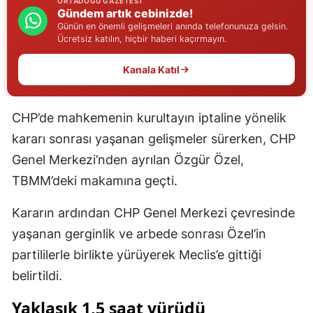
ORTADOĞU GAZETESI
Gündem artık cebinizde!
Edirne
Günün en önemli gelişmeleri anında telefonunuza gelsin.
Ücretsiz katılın, hiçbir haberi kaçırmayın.
Elazığ
Kanala Katıl
Erzincan
Erzurum
CHP’de mahkemenin kurultayın iptaline yönelik
Eskişehir
kararı sonrası yaşanan gelişmeler sürerken, CHP
Genel Merkezi’nden ayrılan Özgür Özel,
Gaziantep
TBMM’deki makamına geçti.
Giresun
Kararın ardından CHP Genel Merkezi çevresinde
Gümüşhane
yaşanan gerginlik ve arbede sonrası Özel’in
Hakkari
partililerle birlikte yürüyerek Meclis’e gittiği
Hatay
belirtildi.
Isparta
Yaklaşık 1,5 saat yürüdü