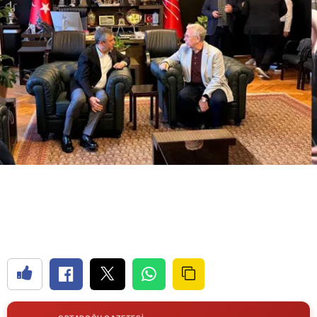
Bilecik
Bingöl
Bitlis
Bolu
Burdur
Bursa
Çanakkale
Çankırı
Çorum
Denizli
Diyarbakır