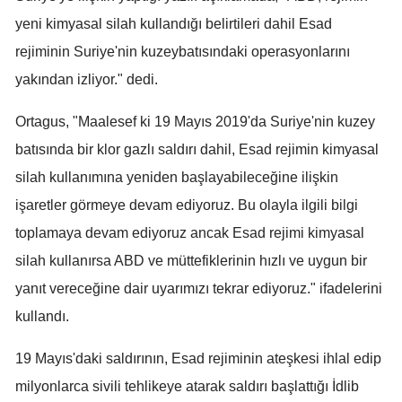
yeni kimyasal silah kullandığı belirtileri dahil Esad
Mersin
rejiminin Suriye'nin kuzeybatısındaki operasyonlarını
İstanbul
yakından izliyor." dedi.
İzmir
Ortagus, "Maalesef ki 19 Mayıs 2019'da Suriye'nin kuzey
Kars
batısında bir klor gazlı saldırı dahil, Esad rejimin kimyasal
Kastamonu
silah kullanımına yeniden başlayabileceğine ilişkin
işaretler görmeye devam ediyoruz. Bu olayla ilgili bilgi
Kayseri
toplamaya devam ediyoruz ancak Esad rejimi kimyasal
Kırklareli
silah kullanırsa ABD ve müttefiklerinin hızlı ve uygun bir
Kırşehir
yanıt vereceğine dair uyarımızı tekrar ediyoruz." ifadelerini
kullandı.
Kocaeli
Konya
19 Mayıs'daki saldırının, Esad rejiminin ateşkesi ihlal edip
milyonlarca sivili tehlikeye atarak saldırı başlattığı İdlib
Kütahya