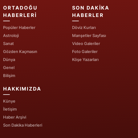
ORTADOĞU
SON DAKIKA
Yalova
HABERLERI
HABERLER
Karabük
Popüler Haberler
Döviz Kurları
Astroloji
Manşetler Sayfası
Kilis
Sanat
Video Galeriler
Osmaniye
Gözden Kaçmasın
Foto Galeriler
Dünya
Köşe Yazarları
Düzce
Genel
Bilişim
HAKKIMIZDA
Künye
İletişim
Haber Arşivi
Son Dakika Haberleri