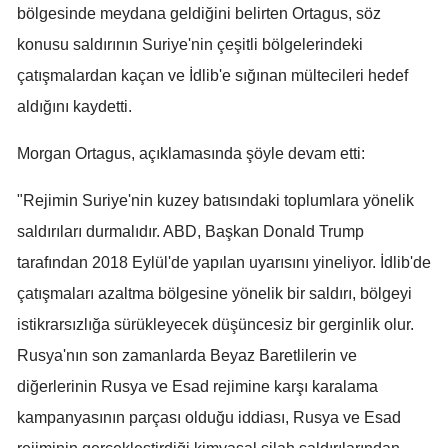
bölgesinde meydana geldiğini belirten Ortagus, söz
Malatya
konusu saldırının Suriye'nin çeşitli bölgelerindeki
Manisa
çatışmalardan kaçan ve İdlib'e sığınan mültecileri hedef
aldığını kaydetti.
Kahramanmaraş
Mardin
Morgan Ortagus, açıklamasında şöyle devam etti:
Muğla
"Rejimin Suriye'nin kuzey batısındaki toplumlara yönelik
saldırıları durmalıdır. ABD, Başkan Donald Trump
Muş
tarafından 2018 Eylül'de yapılan uyarısını yineliyor. İdlib'de
Nevşehir
çatışmaları azaltma bölgesine yönelik bir saldırı, bölgeyi
Niğde
istikrarsızlığa sürükleyecek düşüncesiz bir gerginlik olur.
Rusya'nın son zamanlarda Beyaz Baretlilerin ve
Ordu
diğerlerinin Rusya ve Esad rejimine karşı karalama
Rize
kampanyasının parçası olduğu iddiası, Rusya ve Esad
Sakarya