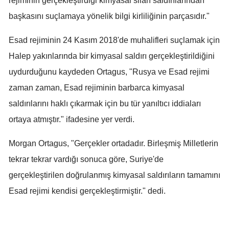
rejiminin gerçekleştirdiği kimyasal silah saldırılarından
başkasını suçlamaya yönelik bilgi kirliliğinin parçasıdır."
Samsun
Siirt
Esad rejiminin 24 Kasım 2018'de muhalifleri suçlamak için
Halep yakınlarında bir kimyasal saldırı gerçekleştirildiğini
Sinop
uydurduğunu kaydeden Ortagus, "Rusya ve Esad rejimi
Sivas
zaman zaman, Esad rejiminin barbarca kimyasal
Tekirdağ
saldırılarını haklı çıkarmak için bu tür yanıltıcı iddiaları
ortaya atmıştır." ifadesine yer verdi.
Tokat
Trabzon
Morgan Ortagus, "Gerçekler ortadadır. Birleşmiş Milletlerin
tekrar tekrar vardığı sonuca göre, Suriye'de
Tunceli
gerçekleştirilen doğrulanmış kimyasal saldırıların tamamını
Şanlıurfa
Esad rejimi kendisi gerçekleştirmiştir." dedi.
Uşak
Van