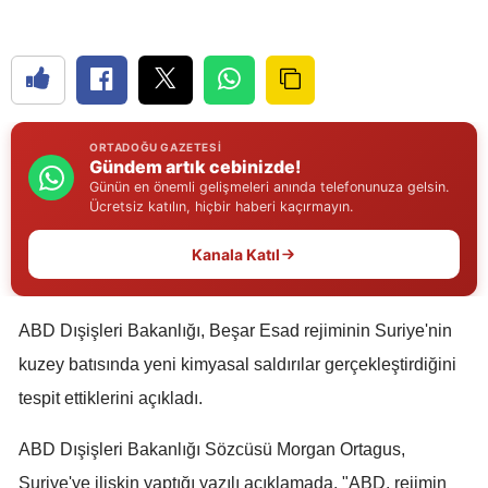
Edirne
Elazığ
Erzincan
ORTADOĞU GAZETESI
Erzurum
Gündem artık cebinizde!
Günün en önemli gelişmeleri anında telefonunuza gelsin.
Eskişehir
Ücretsiz katılın, hiçbir haberi kaçırmayın.
Gaziantep
Kanala Katıl
Giresun
ABD Dışişleri Bakanlığı, Beşar Esad rejiminin Suriye'nin
Gümüşhane
kuzey batısında yeni kimyasal saldırılar gerçekleştirdiğini
Hakkari
tespit ettiklerini açıkladı.
Hatay
ABD Dışişleri Bakanlığı Sözcüsü Morgan Ortagus,
Isparta
Suriye'ye ilişkin yaptığı yazılı açıklamada, "ABD, rejimin