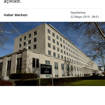
açıkladı.
Bilecik
Yayınlanma
Bingöl
Haber Merkezi
22 Mayıs 2019 - 08:51
Bitlis
Bolu
Burdur
Bursa
Çanakkale
Çankırı
Çorum
Denizli
Diyarbakır