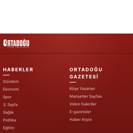
Yozgat
Zonguldak
Aksaray
Bayburt
Karaman
HABERLER
ORTADOĞU
Kırıkkale
GAZETESI
Gündem
Batman
Köşe Yazarları
Ekonomi
Şırnak
Manşetler Sayfası
Spor
Video Galeriler
3. Sayfa
Bartın
E-gazeteler
Sağlık
Haber Arşivi
Politika
Ardahan
Eğitim
Iğdır