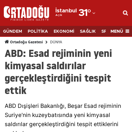
İstanbul
31
°
Açık
Adana
Adıyaman
MENÜ
GÜNDEM
POLİTİKA
EKONOMİ
SAĞLIK
SPOR
BİLİM
Afyonkarahisar
DÜNYA
Ortadoğu Gazetesi
ABD: Esad rejiminin yeni
Ağrı
kimyasal saldırılar
Amasya
gerçekleştirdiğini tespit
Ankara
ettik
Antalya
Artvin
ABD Dışişleri Bakanlığı, Beşar Esad rejiminin
Aydın
Suriye'nin kuzeybatısında yeni kimyasal
saldırılar gerçekleştirdiğini tespit ettiklerini
Balıkesir