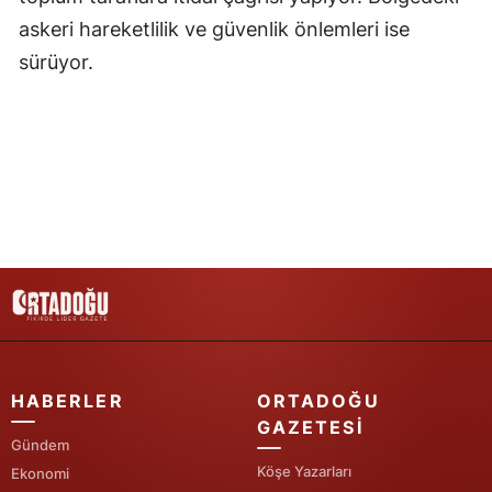
askeri hareketlilik ve güvenlik önlemleri ise
Yozgat
sürüyor.
Zonguldak
Aksaray
Bayburt
Karaman
Kırıkkale
Batman
Şırnak
Bartın
HABERLER
ORTADOĞU
GAZETESI
Ardahan
Gündem
Köşe Yazarları
Ekonomi
Iğdır