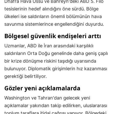
Dhafra Hava Üssü ve Bahreyn'deki ABD 5. Filo
Samsun
tesislerinin hedef alındığını öne sürdü. Bölge
ülkeleri ise saldırıların önemli bölümünün hava
Siirt
savunma sistemlerince engellendiğini duyurdu.
Sinop
Bölgesel güvenlik endişeleri arttı
Sivas
Uzmanlar, ABD ile İran arasındaki karşılıklı
Tekirdağ
saldırıların Orta Doğu genelinde daha geniş çaplı
Tokat
bir krize dönüşme riskini taşıdığı uyarısında
bulunuyor. Diplomatik girişimlerin hız kazanması
Trabzon
gerektiği belirtiliyor.
Tunceli
Gözler yeni açıklamalarda
Şanlıurfa
Washington ve Tahran'dan gelecek yeni
Uşak
açıklamalar yakından takip edilirken, uluslararası
Van
toplum taraflara itidal çağrısı yapıyor. Bölgedeki