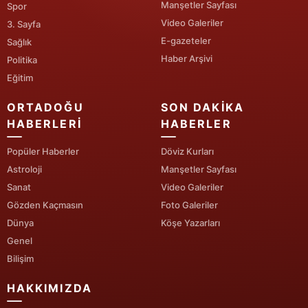
Manşetler Sayfası
Spor
Video Galeriler
3. Sayfa
Yalova
E-gazeteler
Sağlık
Karabük
Haber Arşivi
Politika
Eğitim
Kilis
ORTADOĞU
SON DAKIKA
Osmaniye
HABERLERI
HABERLER
Düzce
Popüler Haberler
Döviz Kurları
Astroloji
Manşetler Sayfası
Sanat
Video Galeriler
Gözden Kaçmasın
Foto Galeriler
Dünya
Köşe Yazarları
Genel
Bilişim
HAKKIMIZDA