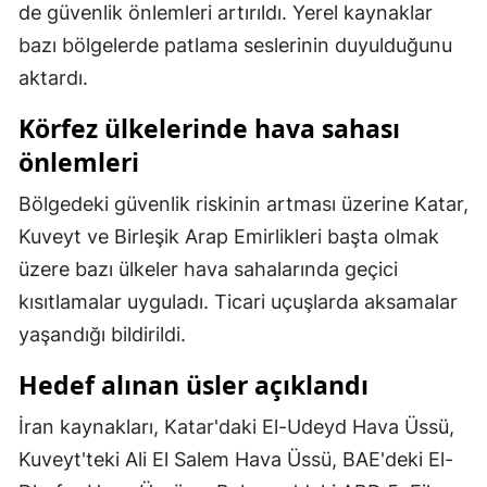
de güvenlik önlemleri artırıldı. Yerel kaynaklar
Malatya
bazı bölgelerde patlama seslerinin duyulduğunu
aktardı.
Manisa
Körfez ülkelerinde hava sahası
Kahramanmaraş
önlemleri
Mardin
Bölgedeki güvenlik riskinin artması üzerine Katar,
Muğla
Kuveyt ve Birleşik Arap Emirlikleri başta olmak
Muş
üzere bazı ülkeler hava sahalarında geçici
Nevşehir
kısıtlamalar uyguladı. Ticari uçuşlarda aksamalar
yaşandığı bildirildi.
Niğde
Hedef alınan üsler açıklandı
Ordu
İran kaynakları, Katar'daki El-Udeyd Hava Üssü,
Rize
Kuveyt'teki Ali El Salem Hava Üssü, BAE'deki El-
Sakarya