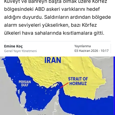
Kuveyt ve Bahreyn başta olmak üzere Körfez
Bilecik
bölgesindeki ABD askeri varlıklarını hedef
Bingöl
aldığını duyurdu. Saldırıların ardından bölgede
alarm seviyeleri yükselirken, bazı Körfez
Bitlis
ülkeleri hava sahalarında kısıtlamalara gitti.
Bolu
Emine Koç
Yayınlanma
Burdur
03 Haziran 2026 - 10:17
Genel Yayın Yönetmeni
Bursa
Çanakkale
Çankırı
Çorum
Denizli
Diyarbakır