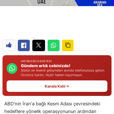
Edirne
Elazığ
Erzincan
Erzurum
Eskişehir
Gaziantep
ORTADOĞU GAZETESI
Gündem artık cebinizde!
Giresun
Günün en önemli gelişmeleri anında telefonunuza gelsin.
Ücretsiz katılın, hiçbir haberi kaçırmayın.
Gümüşhane
Kanala Katıl
Hakkari
Hatay
ABD'nin İran'a bağlı Kesm Adası çevresindeki
Isparta
hedeflere yönelik operasyonunun ardından