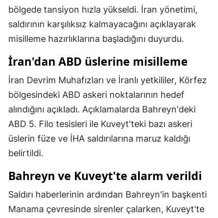
bölgede tansiyon hızla yükseldi. İran yönetimi,
Mersin
saldırının karşılıksız kalmayacağını açıklayarak
İstanbul
misilleme hazırlıklarına başladığını duyurdu.
İzmir
İran'dan ABD üslerine misilleme
Kars
İran Devrim Muhafızları ve İranlı yetkililer, Körfez
Kastamonu
bölgesindeki ABD askeri noktalarının hedef
alındığını açıkladı. Açıklamalarda Bahreyn'deki
Kayseri
ABD 5. Filo tesisleri ile Kuveyt'teki bazı askeri
Kırklareli
üslerin füze ve İHA saldırılarına maruz kaldığı
belirtildi.
Kırşehir
Bahreyn ve Kuveyt'te alarm verildi
Kocaeli
Konya
Saldırı haberlerinin ardından Bahreyn'in başkenti
Manama çevresinde sirenler çalarken, Kuveyt'te
Kütahya