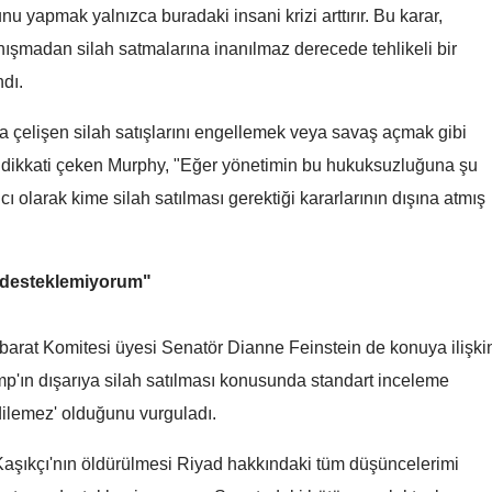
nu yapmak yalnızca buradaki insani krizi arttırır. Bu karar,
Diyarbakır'da silahlı
Diyarbakır'da silahlı
Malatya
ışmadan silah satmalarına inanılmaz derecede tehlikeli bir
kavga: 1 hayatını kaybetti
kavga: 1 hayatını kaybe
Manisa
ndı.
Kahramanmaraş
la çelişen silah satışlarını engellemek veya savaş açmak gibi
dikkati çeken Murphy, "Eğer yönetimin bu hukuksuzluğuna şu
Mardin
ı olarak kime silah satılması gerektiği kararlarının dışına atmış
Muğla
Muş
nı desteklemiyorum"
Nevşehir
barat Komitesi üyesi Senatör Dianne Feinstein de konuya ilişki
Niğde
mp'ın dışarıya silah satılması konusunda standart inceleme
Ordu
dilemez' olduğunu vurguladı.
Rize
Kaşıkçı'nın öldürülmesi Riyad hakkındaki tüm düşüncelerimi
Sakarya