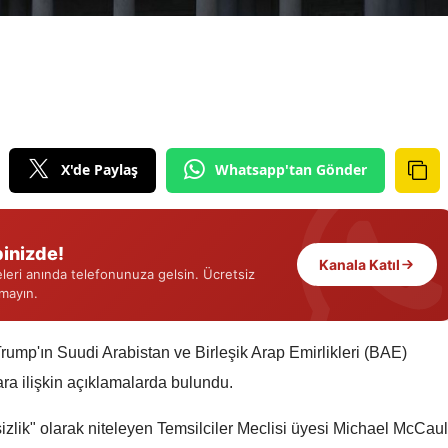
Edirne
Elazığ
Erzincan
Erzurum
X'de Paylaş
Whatsapp'tan Gönder
Eskişehir
Gaziantep
inizde!
Kanala Katıl
Giresun
eri anında telefonunuza gelsin. Ücretsiz
rmayın.
Gümüşhane
Hakkari
rump'ın Suudi Arabistan ve Birleşik Arap Emirlikleri (BAE)
ara ilişkin açıklamalarda bulundu.
Hatay
sizlik" olarak niteleyen Temsilciler Meclisi üyesi Michael McCaul
Isparta