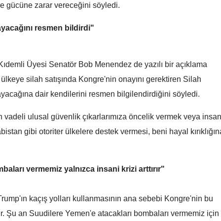
ve gücüne zarar vereceğini söyledi.
Mersin
yacağını resmen bildirdi"
İstanbul
İzmir
 Kıdemli Üyesi Senatör Bob Menendez de yazılı bir açıklama
Kars
 ülkeye silah satışında Kongre'nin onayını gerektiren Silah
yacağına dair kendilerini resmen bilgilendirdiğini söyledi.
Kastamonu
Kayseri
vadeli ulusal güvenlik çıkarlarımıza öncelik vermek veya insa
stan gibi otoriter ülkelere destek vermesi, beni hayal kırıklığın
Kırklareli
Kırşehir
aları vermemiz yalnızca insani krizi arttırır"
Kocaeli
Konya
rump'ın kaçış yolları kullanmasının ana sebebi Kongre'nin bu
ır. Şu an Suudilere Yemen'e atacakları bombaları vermemiz için
Kütahya