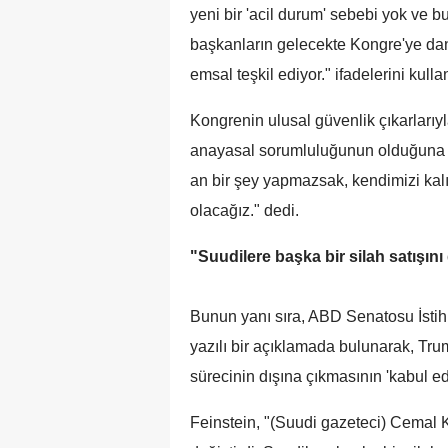
yeni bir 'acil durum' sebebi yok ve bu
başkanların gelecekte Kongre'ye dan
emsal teşkil ediyor." ifadelerini kulla
Kongrenin ulusal güvenlik çıkarlarıy
anayasal sorumluluğunun olduğuna 
an bir şey yapmazsak, kendimizi kalıc
olacağız." dedi.
"Suudilere başka bir silah satışı
Bunun yanı sıra, ABD Senatosu İstih
yazılı bir açıklamada bulunarak, Tru
sürecinin dışına çıkmasının 'kabul e
Feinstein, "(Suudi gazeteci) Cemal 