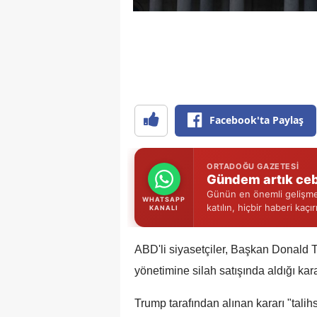
Facebook'ta Paylaş
ORTADOĞU GAZETESI
Gündem artık ceb
Günün en önemli gelişmel
WHATSAPP
katılın, hiçbir haberi kaçı
KANALI
ABD'li siyasetçiler, Başkan Donald T
yönetimine silah satışında aldığı kar
Trump tarafından alınan kararı "talih