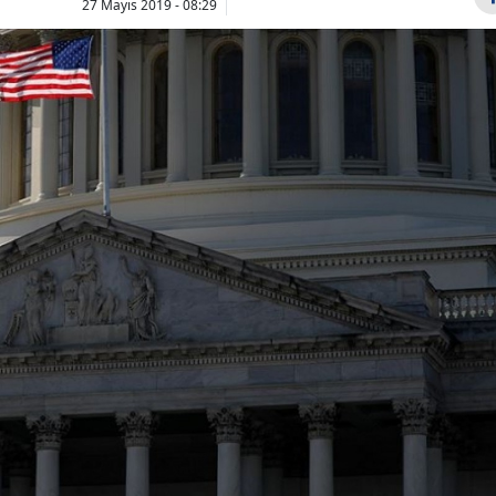
27 Mayıs 2019 - 08:29
Bilecik
Bingöl
Bitlis
Bolu
Burdur
Çılgın Sayısal Loto
Balık burcu
sonuçları nereden
yorum 6
Bursa
sorgulanır,
Ağustos'ta 
Çanakkale
ikramiye n...
söylüyor, h
kon...
Çankırı
Çorum
Denizli
Diyarbakır