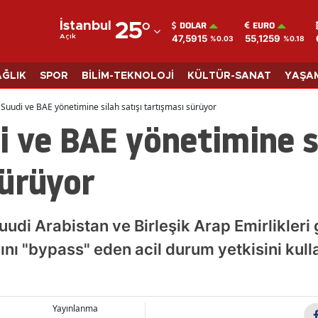
DOLAR
EURO
İstanbul
25
°
47,5915
55,1259
Açık
%0.03
%0.18
Adana
Adıyaman
AĞLIK
SPOR
BİLİM-TEKNOLOJİ
KÜLTÜR-SANAT
YAŞA
Afyonkarahisar
Suudi ve BAE yönetimine silah satışı tartışması sürüyor
 ve BAE yönetimine si
Ağrı
Amasya
sürüyor
Ankara
Antalya
di Arabistan ve Birleşik Arap Emirlikleri g
Artvin
ını "bypass" eden acil durum yetkisini kull
Aydın
Balıkesir
Yayınlanma