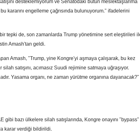
h satışını desteklemiyorum ve Senatodaki bütün meslektaşlarıma
Samsun
u kararını engelleme çağrısında bulunuyorum." ifadelerini
Siirt
bir tepki de, son zamanlarda Trump yönetimine sert eleştirileri il
Sinop
stin Amash'tan geldi.
Sivas
 yapan Amash, "Trump, yine Kongre'yi aşmaya çalışarak, bu kez
Tekirdağ
r silah satışını, acımasız Suudi rejimine satmaya uğraşıyor.
Tokat
undadır. Yasama organı, ne zaman yürütme organına dayanacak?"
Trabzon
Tunceli
Şanlıurfa
 gibi bazı ülkelere silah satışlarında, Kongre onayını "bypass"
Uşak
 karar verdiği bildirildi.
Van