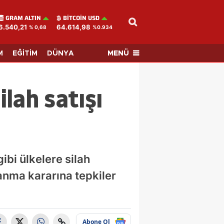
GRAM ALTIN
BITCOIN USD
6.540,21
64.614,98
% 0,68
%0.934
MENÜ
M
EĞİTİM
DÜNYA
lah satışı
ibi ülkelere silah
anma kararına tepkiler
Abone Ol