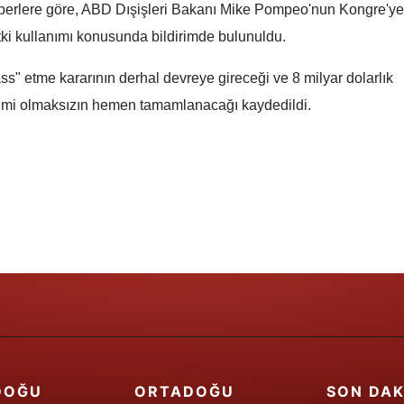
berlere göre, ABD Dışişleri Bakanı Mike Pompeo'nun Kongre'ye
Yozgat
ki kullanımı konusunda bildirimde bulunuldu.
Zonguldak
s" etme kararının derhal devreye gireceği ve 8 milyar dolarlık
imi olmaksızın hemen tamamlanacağı kaydedildi.
Aksaray
Bayburt
Karaman
Kırıkkale
Batman
Şırnak
Bartın
Ardahan
DOĞU
ORTADOĞU
SON DAK
Iğdır