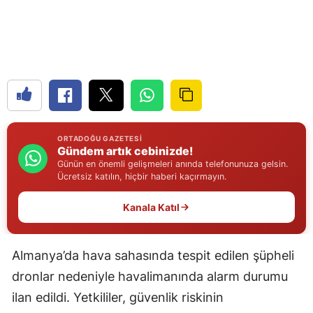
Edirne
Elazığ
Erzincan
Erzurum
Eskişehir
ORTADOĞU GAZETESI
Gündem artık cebinizde!
Gaziantep
Günün en önemli gelişmeleri anında telefonunuza gelsin.
Ücretsiz katılın, hiçbir haberi kaçırmayın.
Giresun
Kanala Katıl
Gümüşhane
Hakkari
Almanya’da hava sahasında tespit edilen şüpheli
Hatay
dronlar nedeniyle havalimanında alarm durumu
ilan edildi. Yetkililer, güvenlik riskinin
Isparta