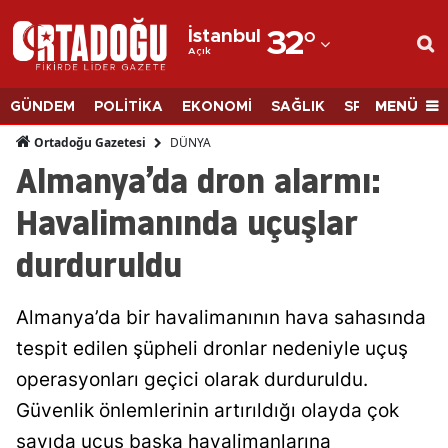
İstanbul
32
°
Açık
Adana
Adıyaman
MENÜ
GÜNDEM
POLİTİKA
EKONOMİ
SAĞLIK
SPOR
BİLİM
Afyonkarahisar
DÜNYA
Ortadoğu Gazetesi
Almanya’da dron alarmı:
Ağrı
Havalimanında uçuşlar
Amasya
durduruldu
Ankara
Antalya
Almanya’da bir havalimanının hava sahasında
Artvin
tespit edilen şüpheli dronlar nedeniyle uçuş
operasyonları geçici olarak durduruldu.
Aydın
Güvenlik önlemlerinin artırıldığı olayda çok
Balıkesir
sayıda uçuş başka havalimanlarına