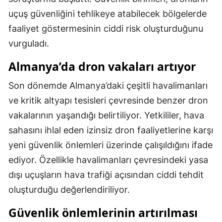
uçuş güvenliğini tehlikeye atabilecek bölgelerde
Samsun
faaliyet göstermesinin ciddi risk oluşturduğunu
Siirt
vurguladı.
Sinop
Almanya’da dron vakaları artıyor
Sivas
Son dönemde Almanya’daki çeşitli havalimanları
Tekirdağ
ve kritik altyapı tesisleri çevresinde benzer dron
vakalarının yaşandığı belirtiliyor. Yetkililer, hava
Tokat
sahasını ihlal eden izinsiz dron faaliyetlerine karşı
Trabzon
yeni güvenlik önlemleri üzerinde çalışıldığını ifade
Tunceli
ediyor. Özellikle havalimanları çevresindeki yasa
dışı uçuşların hava trafiği açısından ciddi tehdit
Şanlıurfa
oluşturduğu değerlendiriliyor.
Uşak
Güvenlik önlemlerinin artırılması
Van