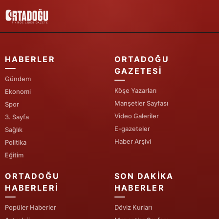
Yalova
Karabük
HABERLER
ORTADOĞU
Kilis
GAZETESI
Osmaniye
Gündem
Köşe Yazarları
Ekonomi
Düzce
Manşetler Sayfası
Spor
Video Galeriler
3. Sayfa
E-gazeteler
Sağlık
Haber Arşivi
Politika
Eğitim
ORTADOĞU
SON DAKIKA
HABERLERI
HABERLER
Popüler Haberler
Döviz Kurları