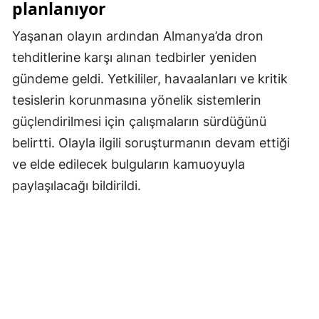
planlanıyor
Yozgat
Yaşanan olayın ardından Almanya’da dron
Zonguldak
tehditlerine karşı alınan tedbirler yeniden
gündeme geldi. Yetkililer, havaalanları ve kritik
Aksaray
tesislerin korunmasına yönelik sistemlerin
Bayburt
güçlendirilmesi için çalışmaların sürdüğünü
belirtti. Olayla ilgili soruşturmanın devam ettiği
Karaman
ve elde edilecek bulguların kamuoyuyla
Kırıkkale
paylaşılacağı bildirildi.
Batman
Şırnak
Bartın
Ardahan
Iğdır