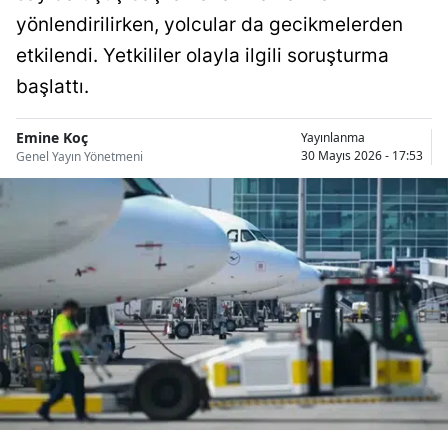
Bilecik
yönlendirilirken, yolcular da gecikmelerden
etkilendi. Yetkililer olayla ilgili soruşturma
Bingöl
başlattı.
Bitlis
Emine Koç
Yayınlanma
Bolu
30 Mayıs 2026 - 17:53
Genel Yayın Yönetmeni
Burdur
Bursa
Çanakkale
Çankırı
Çorum
Denizli
Diyarbakır