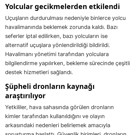
Yolcular gecikmelerden etkilendi
Malatya
Uçuşların durdurulması nedeniyle binlerce yolcu
Manisa
havalimanında beklemek zorunda kaldı. Bazı
Kahramanmaraş
seferler iptal edilirken, bazı yolcuların ise
alternatif uçuşlara yönlendirildiği bildirildi.
Mardin
Havalimanı yönetimi tarafından yolculara
Muğla
bilgilendirme yapılırken, bekleme sürecinde çeşitli
Muş
destek hizmetleri sağlandı.
Nevşehir
Şüpheli dronların kaynağı
araştırılıyor
Niğde
Yetkililer, hava sahasında görülen dronların
Ordu
kimler tarafından kullanıldığını ve olayın
Rize
arkasındaki nedenleri belirlemek amacıyla
Sakarya
soruşturma başlattı. Güvenlik birimleri, dronların