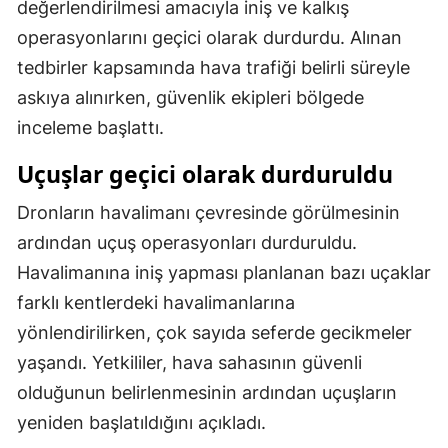
değerlendirilmesi amacıyla iniş ve kalkış
Mersin
operasyonlarını geçici olarak durdurdu. Alınan
tedbirler kapsamında hava trafiği belirli süreyle
İstanbul
askıya alınırken, güvenlik ekipleri bölgede
İzmir
inceleme başlattı.
Kars
Uçuşlar geçici olarak durduruldu
Kastamonu
Dronların havalimanı çevresinde görülmesinin
Kayseri
ardından uçuş operasyonları durduruldu.
Havalimanına iniş yapması planlanan bazı uçaklar
Kırklareli
farklı kentlerdeki havalimanlarına
Kırşehir
yönlendirilirken, çok sayıda seferde gecikmeler
Kocaeli
yaşandı. Yetkililer, hava sahasının güvenli
olduğunun belirlenmesinin ardından uçuşların
Konya
yeniden başlatıldığını açıkladı.
Kütahya