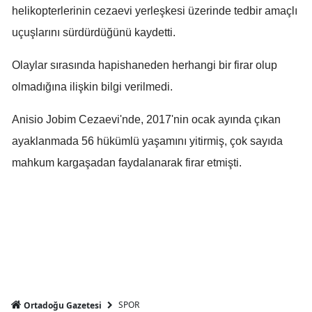
helikopterlerinin cezaevi yerleşkesi üzerinde tedbir amaçlı
Mersin
uçuşlarını sürdürdüğünü kaydetti.
İstanbul
Olaylar sırasında hapishaneden herhangi bir firar olup
İzmir
olmadığına ilişkin bilgi verilmedi.
Kars
Anisio Jobim Cezaevi'nde, 2017'nin ocak ayında çıkan
Kastamonu
ayaklanmada 56 hükümlü yaşamını yitirmiş, çok sayıda
Kayseri
mahkum kargaşadan faydalanarak firar etmişti.
Kırklareli
Kırşehir
Kocaeli
Konya
Kütahya
SPOR
Ortadoğu Gazetesi