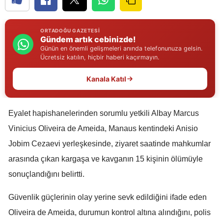
Edirne
ORTADOĞU GAZETESI
Elazığ
Gündem artık cebinizde!
Günün en önemli gelişmeleri anında telefonunuza gelsin.
Erzincan
Ücretsiz katılın, hiçbir haberi kaçırmayın.
Erzurum
Kanala Katıl
Eskişehir
Gaziantep
Eyalet hapishanelerinden sorumlu yetkili Albay Marcus
Vinicius Oliveira de Ameida, Manaus kentindeki Anisio
Giresun
Jobim Cezaevi yerleşkesinde, ziyaret saatinde mahkumlar
Gümüşhane
arasında çıkan kargaşa ve kavganın 15 kişinin ölümüyle
Hakkari
sonuçlandığını belirtti.
Hatay
Güvenlik güçlerinin olay yerine sevk edildiğini ifade eden
Oliveira de Ameida, durumun kontrol altına alındığını, polis
Isparta