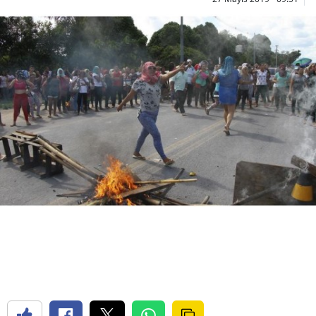
Bilecik
Bingöl
Bitlis
Bolu
Burdur
Bursa
Çanakkale
Çankırı
Çorum
Denizli
Diyarbakır