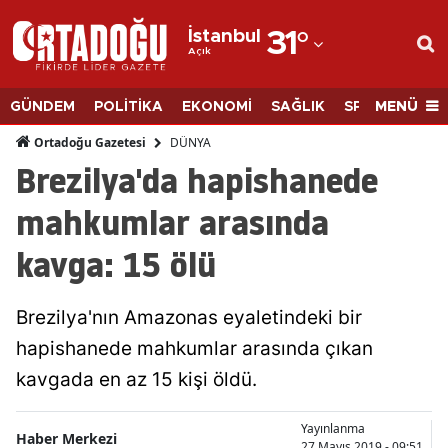
İstanbul
31
°
Açık
Adana
Adıyaman
MENÜ
GÜNDEM
POLİTİKA
EKONOMİ
SAĞLIK
SPOR
BİLİM
Afyonkarahisar
DÜNYA
Ortadoğu Gazetesi
Brezilya'da hapishanede
Ağrı
mahkumlar arasında
Amasya
kavga: 15 ölü
Ankara
Antalya
Brezilya'nın Amazonas eyaletindeki bir
Artvin
hapishanede mahkumlar arasında çıkan
kavgada en az 15 kişi öldü.
Aydın
Balıkesir
Yayınlanma
Haber Merkezi
27 Mayıs 2019 - 09:51