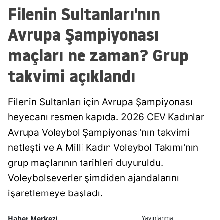
Filenin Sultanları'nın
Malatya
Avrupa Şampiyonası
Manisa
maçları ne zaman? Grup
Kahramanmaraş
takvimi açıklandı
Mardin
Muğla
Filenin Sultanları için Avrupa Şampiyonası
Muş
heyecanı resmen kapıda. 2026 CEV Kadınlar
Avrupa Voleybol Şampiyonası'nın takvimi
Nevşehir
netleşti ve A Milli Kadın Voleybol Takımı'nın
Niğde
grup maçlarının tarihleri duyuruldu.
Ordu
Voleybolseverler şimdiden ajandalarını
işaretlemeye başladı.
Rize
Sakarya
Haber Merkezi
Yayınlanma