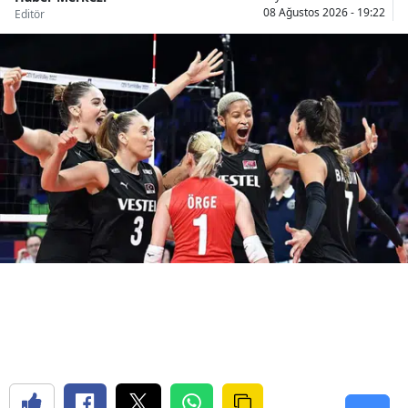
08 Ağustos 2026 - 19:22
Editör
Samsun
Siirt
Sinop
Sivas
Tekirdağ
Tokat
Trabzon
Tunceli
Şanlıurfa
Uşak
Van