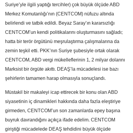
Suriye’yle ilgili yaptığı tercihler) çok büyük ölçüde ABD
Mersin
Merkez Komutanlığı’nın (CENTCOM) nüfuzu altında
İstanbul
belirlendi ve tatbik edildi. Beyaz Saray’ın kararsızlığı
CENTCOM’un kendi politikalarını oluşturmasını sağladı;
İzmir
hatta bir terör örgütünü meşrulaştırma çalışmalarına da
Kars
zemin teşkil etti. PKK’nın Suriye şubesiyle ortak olarak
Kastamonu
CENTCOM, ABD vergi mükelleflerinin 1, 2 milyar dolarını
Kayseri
Marksist bir örgüte akıttı. DEAŞ’la mücadelesi ise bazı
şehirlerin tamamen harap olmasıyla sonuçlandı.
Kırklareli
Müstakil bir makaleyi icap ettirecek bir konu olan ABD
Kırşehir
siyasetinin iç dinamikleri hakkında daha fazla eleştiriye
Kocaeli
girmeden, CENTCOM’un son zamanlarda epey başına
Konya
buyruk davrandığını açıkça ifade edelim. CENTCOM
giriştiği mücadelede DEAŞ tehdidini büyük ölçüde
Kütahya