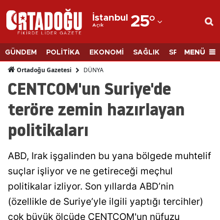
İstanbul
25
°
Açık
Adana
Adıyaman
MENÜ
GÜNDEM
POLİTİKA
EKONOMİ
SAĞLIK
SPOR
BİLİM
Afyonkarahisar
DÜNYA
Ortadoğu Gazetesi
CENTCOM'un Suriye'de
Ağrı
teröre zemin hazırlayan
Amasya
politikaları
Ankara
Antalya
ABD, Irak işgalinden bu yana bölgede muhtelif
Artvin
suçlar işliyor ve ne getireceği meçhul
politikalar izliyor. Son yıllarda ABD’nin
Aydın
(özellikle de Suriye’yle ilgili yaptığı tercihler)
Balıkesir
çok büyük ölçüde CENTCOM'un nüfuzu