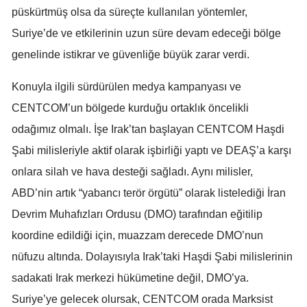
püskürtmüş olsa da süreçte kullanılan yöntemler,
Malatya
Suriye’de ve etkilerinin uzun süre devam edeceği bölge
Manisa
genelinde istikrar ve güvenliğe büyük zarar verdi.
Kahramanmaraş
Konuyla ilgili sürdürülen medya kampanyası ve
Mardin
CENTCOM’un bölgede kurduğu ortaklık öncelikli
odağımız olmalı. İşe Irak’tan başlayan CENTCOM Haşdi
Muğla
Şabi milisleriyle aktif olarak işbirliği yaptı ve DEAŞ’a karşı
Muş
onlara silah ve hava desteği sağladı. Aynı milisler,
Nevşehir
ABD’nin artık “yabancı terör örgütü” olarak listelediği İran
Devrim Muhafızları Ordusu (DMO) tarafından eğitilip
Niğde
koordine edildiği için, muazzam derecede DMO’nun
Ordu
nüfuzu altında. Dolayısıyla Irak’taki Haşdi Şabi milislerinin
Rize
sadakati Irak merkezi hükümetine değil, DMO’ya.
Suriye’ye gelecek olursak, CENTCOM orada Marksist
Sakarya