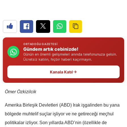
Edirne
Elazığ
Erzincan
Erzurum
ORTADOĞU GAZETESI
Gündem artık cebinizde!
Eskişehir
Günün en önemli gelişmeleri anında telefonunuza gelsin.
Ücretsiz katılın, hiçbir haberi kaçırmayın.
Gaziantep
Kanala Katıl
Giresun
Gümüşhane
Ömer Özkizilcik
Hakkari
Amerika Birleşik Devletleri (ABD) Irak işgalinden bu yana
Hatay
bölgede muhtelif suçlar işliyor ve ne getireceği meçhul
politikalar izliyor. Son yıllarda ABD’nin (özellikle de
Isparta