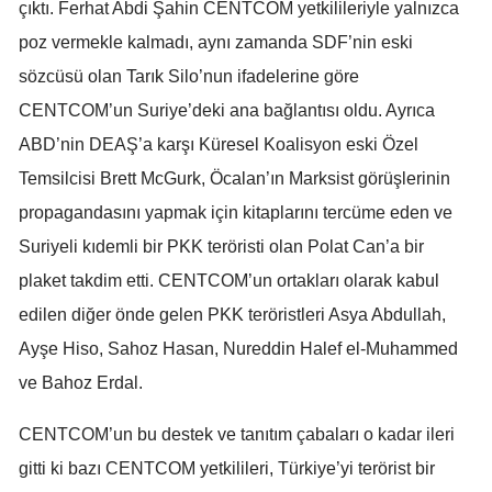
çıktı. Ferhat Abdi Şahin CENTCOM yetkilileriyle yalnızca
poz vermekle kalmadı, aynı zamanda SDF’nin eski
Yalova
sözcüsü olan Tarık Silo’nun ifadelerine göre
Karabük
CENTCOM’un Suriye’deki ana bağlantısı oldu. Ayrıca
Kilis
ABD’nin DEAŞ’a karşı Küresel Koalisyon eski Özel
Osmaniye
Temsilcisi Brett McGurk, Öcalan’ın Marksist görüşlerinin
propagandasını yapmak için kitaplarını tercüme eden ve
Düzce
Suriyeli kıdemli bir PKK teröristi olan Polat Can’a bir
plaket takdim etti. CENTCOM’un ortakları olarak kabul
edilen diğer önde gelen PKK teröristleri Asya Abdullah,
Ayşe Hiso, Sahoz Hasan, Nureddin Halef el-Muhammed
ve Bahoz Erdal.
CENTCOM’un bu destek ve tanıtım çabaları o kadar ileri
gitti ki bazı CENTCOM yetkilileri, Türkiye’yi terörist bir