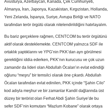
Avusturya, Azerbaycan, Kanada, Çek Cumhuriyeti,
Yozgat
Almanya, İran, Japonya, Kazakistan, Kırgızistan, Hollanda,
Yeni Zelanda, İspanya, Suriye, Avrupa Birliği ve NATO
Zonguldak
tarafından terör örgütü olarak nitelendirildiğini hatırlayalım.
Aksaray
Bu bariz gerçeklere rağmen, CENTCOM bu terör örgütünü
Bayburt
aktif olarak desteklemekte. CENTCOM yalnızca SDF ile
Karaman
ortaklık yaptıklarını ve YPG’nin PKK’dan ayrı görülmesi
gerektiğini iddia ederken, PKK’nın kurucusu ve çok uzun
Kırıkkale
zamandır da lideri olan Abdullah Öcalan’ın evlat edindiği
Batman
oğlunu “meşru” bir temsilci olarak öne çıkardı. Abdullah
Şırnak
Öcalan tarafından evlat edinilen, PKK içinde “Şahin Cilo”
kod adıyla meşhur ve bir zamanlar Kandil dağlarında üst
Bartın
düzey bir terörist olan Ferhat Abdi Şahin Suriye’de bu
Ardahan
sefer SDF’nin komutanı “Mazlum Kobane” olarak ortaya
Iğdır