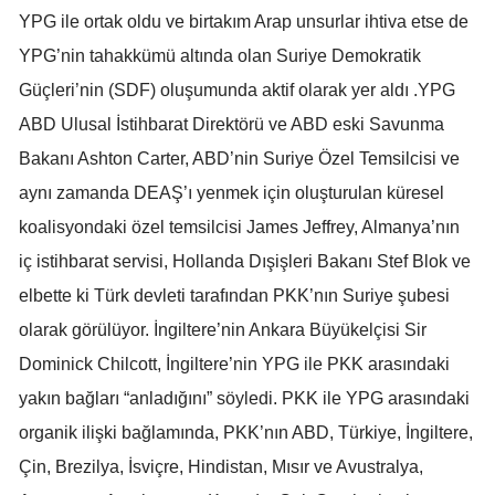
YPG ile ortak oldu ve birtakım Arap unsurlar ihtiva etse de
Samsun
YPG’nin tahakkümü altında olan Suriye Demokratik
Siirt
Güçleri’nin (SDF) oluşumunda aktif olarak yer aldı .YPG
ABD Ulusal İstihbarat Direktörü ve ABD eski Savunma
Sinop
Bakanı Ashton Carter, ABD’nin Suriye Özel Temsilcisi ve
Sivas
aynı zamanda DEAŞ’ı yenmek için oluşturulan küresel
Tekirdağ
koalisyondaki özel temsilcisi James Jeffrey, Almanya’nın
iç istihbarat servisi, Hollanda Dışişleri Bakanı Stef Blok ve
Tokat
elbette ki Türk devleti tarafından PKK’nın Suriye şubesi
Trabzon
olarak görülüyor. İngiltere’nin Ankara Büyükelçisi Sir
Tunceli
Dominick Chilcott, İngiltere’nin YPG ile PKK arasındaki
yakın bağları “anladığını” söyledi. PKK ile YPG arasındaki
Şanlıurfa
organik ilişki bağlamında, PKK’nın ABD, Türkiye, İngiltere,
Uşak
Çin, Brezilya, İsviçre, Hindistan, Mısır ve Avustralya,
Van