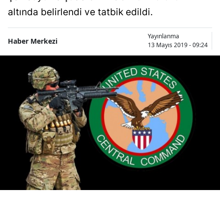
Bilecik
altında belirlendi ve tatbik edildi.
Bingöl
Yayınlanma
Haber Merkezi
13 Mayıs 2019 - 09:24
Bitlis
Bolu
Burdur
Bursa
Çanakkale
Çankırı
Çorum
Denizli
Diyarbakır