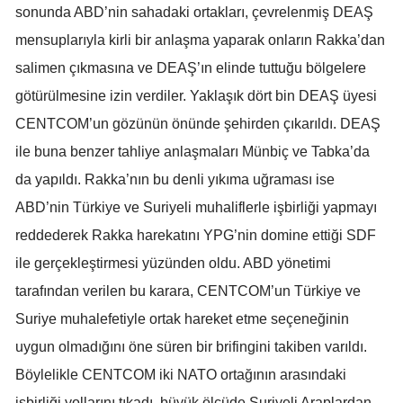
sonunda ABD’nin sahadaki ortakları, çevrelenmiş DEAŞ
mensuplarıyla kirli bir anlaşma yaparak onların Rakka’dan
salimen çıkmasına ve DEAŞ’ın elinde tuttuğu bölgelere
götürülmesine izin verdiler. Yaklaşık dört bin DEAŞ üyesi
CENTCOM’un gözünün önünde şehirden çıkarıldı. DEAŞ
ile buna benzer tahliye anlaşmaları Münbiç ve Tabka’da
da yapıldı. Rakka’nın bu denli yıkıma uğraması ise
ABD’nin Türkiye ve Suriyeli muhaliflerle işbirliği yapmayı
reddederek Rakka harekatını YPG’nin domine ettiği SDF
ile gerçekleştirmesi yüzünden oldu. ABD yönetimi
tarafından verilen bu karara, CENTCOM’un Türkiye ve
Suriye muhalefetiyle ortak hareket etme seçeneğinin
uygun olmadığını öne süren bir brifingini takiben varıldı.
Böylelikle CENTCOM iki NATO ortağının arasındaki
işbirliği yollarını tıkadı, büyük ölçüde Suriyeli Araplardan