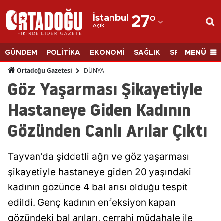
İstanbul
27
°
Açık
Adana
Adıyaman
MENÜ
GÜNDEM
POLİTİKA
EKONOMİ
SAĞLIK
SPOR
BİLİM
Afyonkarahisar
DÜNYA
Ortadoğu Gazetesi
Göz Yaşarması Şikayetiyle
Ağrı
Hastaneye Giden Kadının
Amasya
Gözünden Canlı Arılar Çıktı
Ankara
Antalya
Tayvan'da şiddetli ağrı ve göz yaşarması
Artvin
şikayetiyle hastaneye giden 20 yaşındaki
kadının gözünde 4 bal arısı olduğu tespit
Aydın
edildi. Genç kadının enfeksiyon kapan
Balıkesir
gözündeki bal arıları, cerrahi müdahale ile