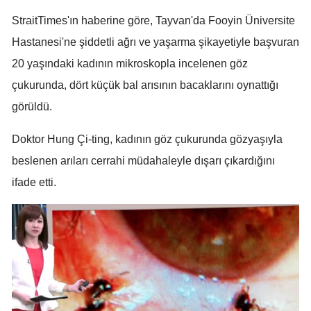
Mersin
StraitTimes'ın haberine göre, Tayvan'da Fooyin Üniversite
Hastanesi'ne şiddetli ağrı ve yaşarma şikayetiyle başvuran
İstanbul
20 yaşındaki kadının mikroskopla incelenen göz
İzmir
çukurunda, dört küçük bal arısının bacaklarını oynattığı
Kars
görüldü.
Kastamonu
Doktor Hung Çi-ting, kadının göz çukurunda gözyaşıyla
Kayseri
beslenen arıları cerrahi müdahaleyle dışarı çıkardığını
ifade etti.
Kırklareli
Kırşehir
Kocaeli
Konya
Kütahya