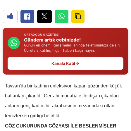
Edirne
Elazığ
Erzincan
ORTADOĞU GAZETESI
Gündem artık cebinizde!
Erzurum
Günün en önemli gelişmeleri anında telefonunuza gelsin.
Ücretsiz katılın, hiçbir haberi kaçırmayın.
Eskişehir
Kanala Katıl
Gaziantep
Giresun
Tayvan'da bir kadının enfeksiyon kapan gözünden küçük
Gümüşhane
bal arıları çıkarıldı. Cerrahi müdahale ile dışarı çıkarılan
Hakkari
arıların genç kadın, bir akrabasının mezarındaki otları
Hatay
temizlerken girdiği belirtildi.
GÖZ ÇUKURUNDA GÖZYAŞI İLE BESLENMİŞLER
Isparta