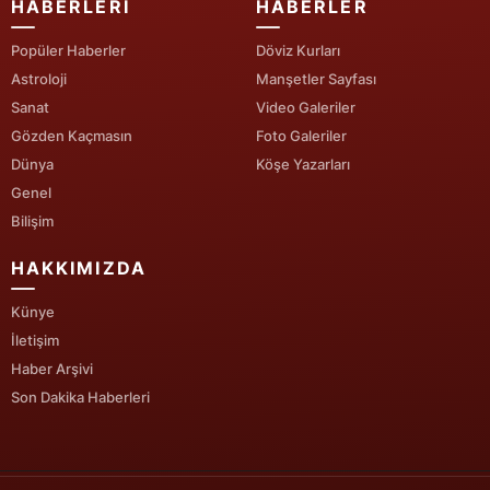
HABERLERI
HABERLER
Yozgat
Popüler Haberler
Döviz Kurları
Astroloji
Manşetler Sayfası
Zonguldak
Sanat
Video Galeriler
Aksaray
Gözden Kaçmasın
Foto Galeriler
Dünya
Köşe Yazarları
Bayburt
Genel
Karaman
Bilişim
Kırıkkale
HAKKIMIZDA
Batman
Künye
İletişim
Şırnak
Haber Arşivi
Son Dakika Haberleri
Bartın
Ardahan
Iğdır