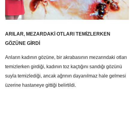
Malatya
Manisa
Kahramanmaraş
ARILAR, MEZARDAKİ OTLARI TEMİZLERKEN
GÖZÜNE GİRDİ
Mardin
Arıların kadının gözüne, bir akrabasının mezarındaki otları
Muğla
temizlerken girdiği, kadının toz kaçtığını sandığı gözünü
Muş
suyla temizlediği, ancak ağrının dayanılmaz hale gelmesi
Nevşehir
üzerine hastaneye gittiği belirtildi.
Niğde
Ordu
Rize
Sakarya