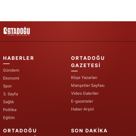
Samsun
Siirt
Sinop
Sivas
HABERLER
ORTADOĞU
Tekirdağ
GAZETESI
Gündem
Tokat
Köşe Yazarları
Ekonomi
Trabzon
Manşetler Sayfası
Spor
Video Galeriler
3. Sayfa
Tunceli
E-gazeteler
Sağlık
Haber Arşivi
Şanlıurfa
Politika
Eğitim
Uşak
ORTADOĞU
SON DAKIKA
Van