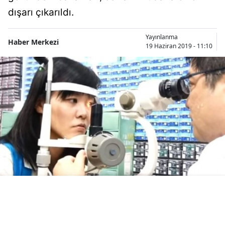
Bilecik
dışarı çıkarıldı.
Bingöl
Yayınlanma
Haber Merkezi
19 Haziran 2019 - 11:10
Bitlis
Bolu
Burdur
Bursa
Çanakkale
Çankırı
Çorum
Denizli
Diyarbakır