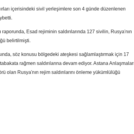
saat kaçta kapalı olacak?
saat kaçta kapalı olaca
nırları içerisindeki sivil yerleşimlere son 4 günde düzenlenen
Malatya
ybetti.
Manisa
 raporunda, Esad rejiminin saldırılarında 127 sivilin, Rusya'nın
Kahramanmaraş
ü belirtilmişti.
Mardin
asında, söz konusu bölgedeki ateşkesi sağlamlaştırmak için 17
Muğla
tabakata rağmen saldırılarına devam ediyor. Astana Anlaşmalar
Muş
örü olan Rusya'nın rejim saldırılarını önleme yükümlülüğü
Nevşehir
Niğde
Ordu
Rize
Sakarya