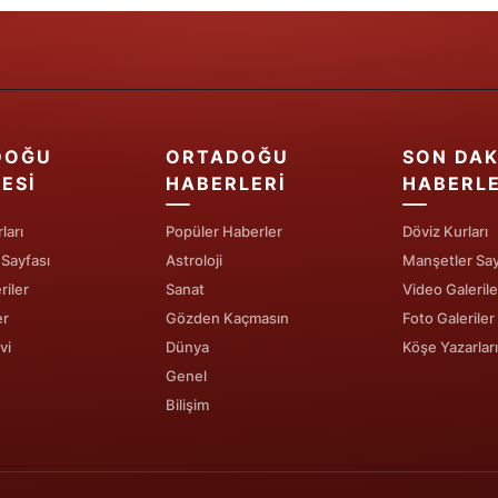
Samsun
Siirt
Sinop
DOĞU
ORTADOĞU
SON DAK
Sivas
ESI
HABERLERI
HABERL
Tekirdağ
ları
Popüler Haberler
Döviz Kurları
 Sayfası
Astroloji
Manşetler Say
Tokat
riler
Sanat
Video Galerile
Trabzon
er
Gözden Kaçmasın
Foto Galeriler
vi
Dünya
Köşe Yazarları
Tunceli
Genel
Şanlıurfa
Bilişim
Uşak
Van