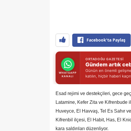
Facebook'ta Paylaş
ORTADOĞU GAZETESI
Gündem artık ceb
Günün en önemli gelişmel
WHATSAPP
katılın, hiçbir haberi kaçı
KANALI
Esad rejimi ve destekçileri, gece geç
Latamine, Kefer Zita ve Kifrenbude il
Huveyce, El Havvaş, Tel Es Sahır ve
Kifrenbil ilçesi, El Habit, Has, El 
kara saldırıları düzenliyor.