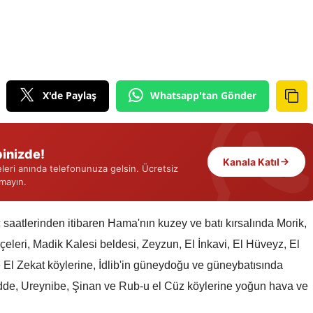
Edirne
Elazığ
Erzincan
X'de Paylaş
Whatsapp'tan Gönder
Erzurum
Eskişehir
inizde!
Gaziantep
Kanala Katıl
eri anında telefonunuza gelsin. Ücretsiz
rmayın.
Giresun
Gümüşhane
 saatlerinden itibaren Hama'nın kuzey ve batı kırsalında Morik,
çeleri, Madik Kalesi beldesi, Zeyzun, El İnkavi, El Hüveyz, El
Hakkari
 El Zekat köylerine, İdlib'in güneydoğu ve güneybatısında
Hatay
Knidde, Ureynibe, Şinan ve Rub-u el Cüz köylerine yoğun hava ve
Isparta