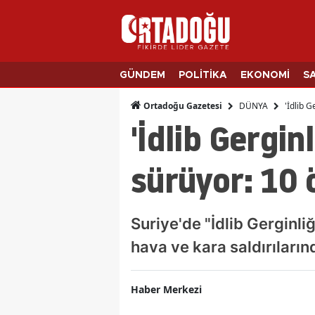
GÜNDEM
POLİTİKA
EKONOMİ
S
DÜNYA
'İdlib G
Ortadoğu Gazetesi
'İdlib Gergin
sürüyor: 10 
Suriye'de "İdlib Gerginli
hava ve kara saldırıların
Haber Merkezi