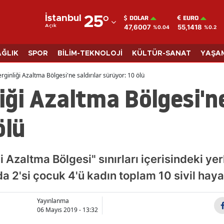
DOLAR
EURO
İstanbul
25
°
47,6007
55,1418
Açık
%0.04
%0.2
Adana
Adıyaman
AĞLIK
SPOR
BİLİM-TEKNOLOJİ
KÜLTÜR-SANAT
YAŞA
Afyonkarahisar
erginliği Azaltma Bölgesi'ne saldırılar sürüyor: 10 ölü
liği Azaltma Bölgesi'ne
Ağrı
Amasya
ölü
Ankara
Antalya
ği Azaltma Bölgesi" sınırları içerisindeki y
Artvin
da 2'si çocuk 4'ü kadın toplam 10 sivil haya
Aydın
Yayınlanma
06 Mayıs 2019 - 13:32
Balıkesir