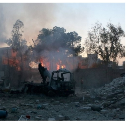
Bilecik
Bingöl
Bitlis
Bolu
TSK, Kıbrıs'ta
İsrail Başb
Burdur
askeri hazırlık
Binyamin
durumunu
Netanyahu'
Bursa
güncelliyor
hakkında şo
Çanakkale
Çankırı
Çorum
Denizli
Diyarbakır