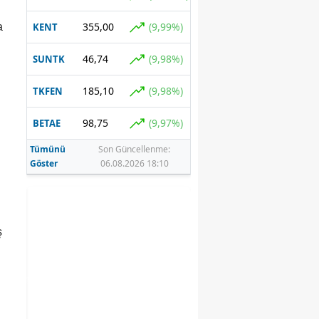
355,00
(9,99%)
a
KENT
46,74
(9,98%)
SUNTK
185,10
(9,98%)
TKFEN
98,75
(9,97%)
BETAE
Tümünü
Son Güncellenme:
Göster
06.08.2026 18:10
ş
ve