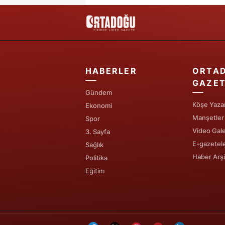
HABERLER
ORTA
GAZET
Gündem
Köşe Yazar
Ekonomi
Manşetler
Spor
Video Gale
3. Sayfa
E-gazetel
Sağlık
Haber Arşi
Politika
Eğitim