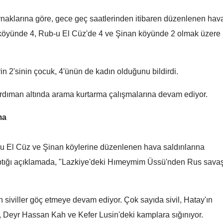
Mersin
ynaklarına göre, gece geç saatlerinden itibaren düzenlenen hav
'e köyünde 4, Rub-u El Cüz'de 4 ve Şinan köyünde 2 olmak üzere
İstanbul
İzmir
n 2'sinin çocuk, 4'ünün de kadın olduğunu bildirdi.
Kars
rdıman altında arama kurtarma çalışmalarına devam ediyor.
Kastamonu
Kayseri
ma
Kırklareli
-u El Cüz ve Şinan köylerine düzenlenen hava saldırılarına
Kırşehir
ptığı açıklamada, "Lazkiye'deki Hımeymim Üssü'nden Rus sava
Kocaeli
Konya
n siviller göç etmeye devam ediyor. Çok sayıda sivil, Hatay'ın
15 Temmuz Şehitler
15 Temmuz Şehitler
, Deyr Hassan Kah ve Kefer Lusin'deki kamplara sığınıyor.
Köprüsü hangi günler ve
Köprüsü hangi günler 
Kütahya