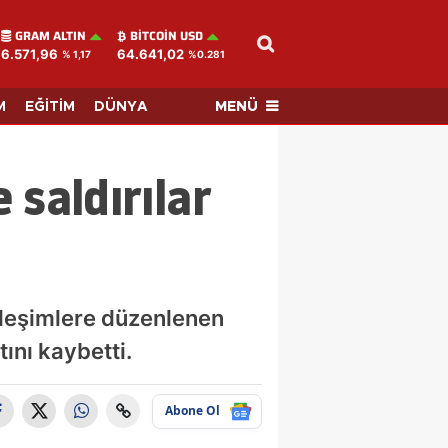
GRAM ALTIN
BITCOIN USD
6.571,96
64.641,02
% 1,17
%0.281
MENÜ
M
EĞİTİM
DÜNYA
 saldırılar
erleşimlere düzenlenen
tını kaybetti.
Abone Ol