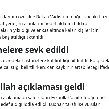
Mersin
çaklarının özellikle Bekaa Vadisi’nin doğusundaki bazı
İstanbul
l yerleşim alanlarını hedef aldığını bildirdi.
İzmir
rın yıkıldığı ve enkaz altında kalan kişiler için
aşlatıldığı aktarıldı.
Kars
nelere sevk edildi
Kastamonu
Kayseri
 çevredeki hastanelere kaldırıldığı bildirildi. Bölgedek
Kırklareli
 çalıştığı belirtilirken, can kaybının artabileceği ifad
Kırşehir
ullah açıklaması geldi
Kocaeli
Konya
n açıklamada saldırıların Hizbullah’a ait olduğu öne
def aldığı iddia edildi. Lübnan tarafı ise vurulan
Kütahya