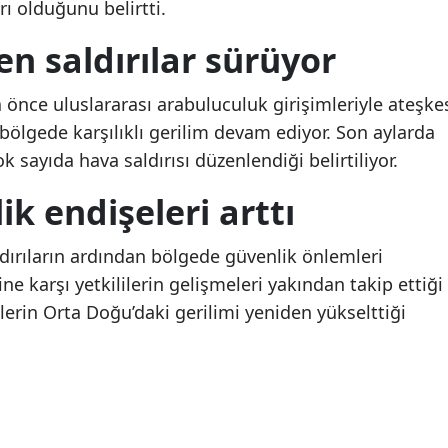
Eren Kaşıkçı'nın ardından
Eren Kaşıkçı'nın ardın
rı olduğunu belirtti.
yürek burkan paylaşım!
yürek burkan paylaşı
Malatya
n saldırılar sürüyor
Kızı Maya'nın vedası
Kızı Maya'nın vedası
duygulandırdı
duygulandırdı
Manisa
a önce uluslararası arabuluculuk girişimleriyle ateşke
Kahramanmaraş
ölgede karşılıklı gerilim devam ediyor. Son aylarda
Mardin
 sayıda hava saldırısı düzenlendiği belirtiliyor.
Muğla
k endişeleri arttı
Muş
ırıların ardından bölgede güvenlik önlemleri
Nevşehir
line karşı yetkililerin gelişmeleri yakından takip ettiği
lerin Orta Doğu’daki gerilimi yeniden yükselttiği
Niğde
Ordu
Rize
Sakarya