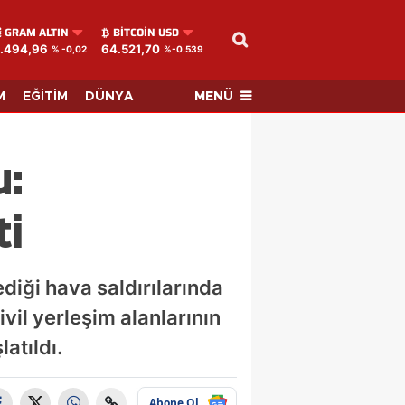
GRAM ALTIN
BITCOIN USD
.494,96
64.521,70
% -0,02
%-0.539
MENÜ
M
EĞİTİM
DÜNYA
u:
ti
diği hava saldırılarında
ivil yerleşim alanlarının
atıldı.
Abone Ol