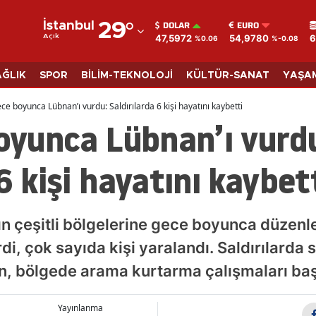
DOLAR
EURO
İstanbul
29
°
47,5972
54,9780
6
Açık
%0.06
%-0.08
Adana
Adıyaman
AĞLIK
SPOR
BİLİM-TEKNOLOJİ
KÜLTÜR-SANAT
YAŞA
Afyonkarahisar
ece boyunca Lübnan’ı vurdu: Saldırılarda 6 kişi hayatını kaybetti
boyunca Lübnan’ı vurd
Ağrı
Amasya
6 kişi hayatını kaybet
Ankara
Antalya
ın çeşitli bölgelerine gece boyunca düzenle
Artvin
rdi, çok sayıda kişi yaralandı. Saldırılarda s
ken, bölgede arama kurtarma çalışmaları başl
Aydın
Balıkesir
Yayınlanma