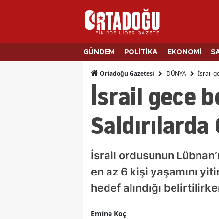
GÜNDEM
POLİTİKA
EKONOMİ
S
DÜNYA
İsrail g
Ortadoğu Gazetesi
İsrail gece 
Saldırılarda 
İsrail ordusunun Lübnan’
en az 6 kişi yaşamını yiti
hedef alındığı belirtilir
Emine Koç