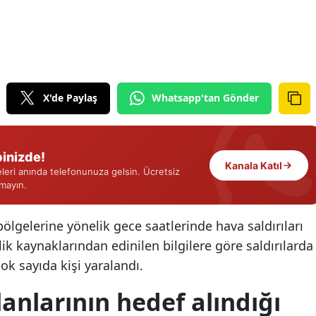
Edirne
Elazığ
Erzincan
X'de Paylaş
Whatsapp'tan Gönder
Erzurum
Eskişehir
inizde!
Gaziantep
Kanala Katıl
eri anında telefonunuza gelsin. Ücretsiz
rmayın.
Giresun
Gümüşhane
 bölgelerine yönelik gece saatlerinde hava saldırıları
ik kaynaklarından edinilen bilgilere göre saldırılarda
Hakkari
çok sayıda kişi yaralandı.
Hatay
lanlarının hedef alındığı
Isparta