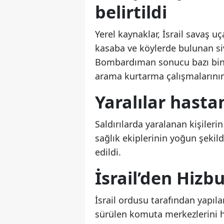
belirtildi
Yerel kaynaklar, İsrail savaş u
kasaba ve köylerde bulunan sivi
Bombardıman sonucu bazı binala
arama kurtarma çalışmalarının b
Yaralılar hasta
Saldırılarda yaralanan kişilerin
sağlık ekiplerinin yoğun şekilde
edildi.
İsrail’den Hizb
İsrail ordusu tarafından yapıla
sürülen komuta merkezlerini he