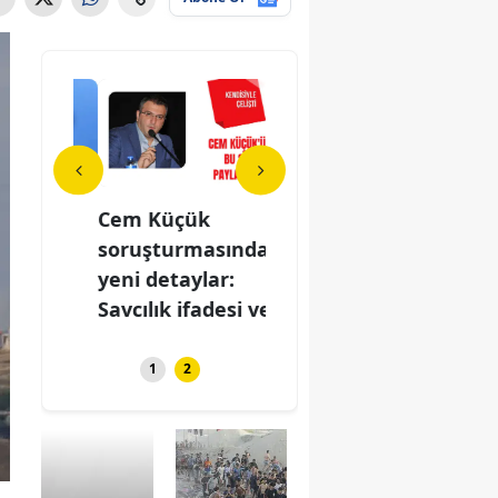
enç
Cem Küçük
Gebze'de genç
Cem
ak
soruşturmasında
kadına sokak
sor
epki
yeni detaylar:
ortasında tepki
yeni
Savcılık ifadesi ve...
çeken teklif
Savc
1
2