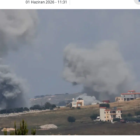
01 Haziran 2026 - 11:31
Bilecik
Bingöl
Bitlis
Bolu
Burdur
Cem Küçük
Gebze'de g
soruşturmasında
kadına sok
Bursa
yeni detaylar:
ortasında t
Çanakkale
Savcılık ifadesi ve...
çeken teklif
Çankırı
Çorum
Denizli
Diyarbakır