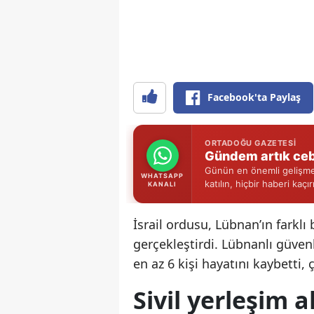
Facebook'ta Paylaş
ORTADOĞU GAZETESI
Gündem artık ceb
Günün en önemli gelişmel
WHATSAPP
katılın, hiçbir haberi kaçı
KANALI
İsrail ordusu, Lübnan’ın farklı
gerçekleştirdi. Lübnanlı güvenl
en az 6 kişi hayatını kaybetti, 
Sivil yerleşim a