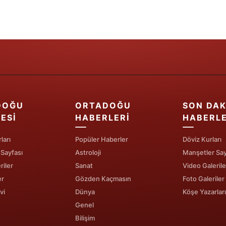
Samsun
Siirt
Sinop
Sivas
Tekirdağ
DOĞU
ORTADOĞU
SON DAK
ESI
HABERLERI
HABERL
Tokat
ları
Popüler Haberler
Döviz Kurları
Trabzon
 Sayfası
Astroloji
Manşetler Say
Tunceli
riler
Sanat
Video Galerile
er
Gözden Kaçmasın
Foto Galeriler
Şanlıurfa
vi
Dünya
Köşe Yazarları
Uşak
Genel
Bilişim
Van