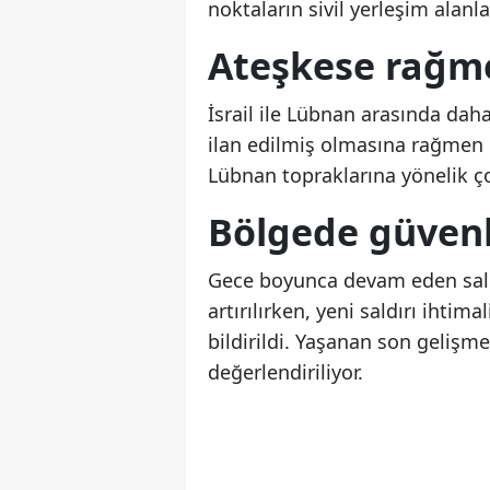
noktaların sivil yerleşim alanla
Ateşkese rağme
İsrail ile Lübnan arasında dah
ilan edilmiş olmasına rağmen b
Lübnan topraklarına yönelik çok
Bölgede güvenli
Gece boyunca devam eden sald
artırılırken, yeni saldırı ihtima
bildirildi. Yaşanan son gelişme
değerlendiriliyor.