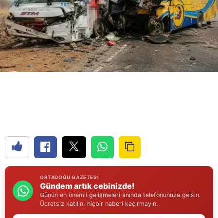
Samsun
Siirt
Sinop
Sivas
Tekirdağ
Tokat
Trabzon
Tunceli
Şanlıurfa
ORTADOĞU GAZETESI
Gündem artık cebinizde!
Günün en önemli gelişmeleri anında telefonunuza gelsin.
Uşak
Ücretsiz katılın, hiçbir haberi kaçırmayın.
Van