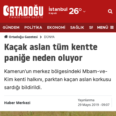
İstanbul
26
°
Kapalı
Adana
Adıyaman
MENÜ
GÜNDEM
POLİTİKA
EKONOMİ
SAĞLIK
SPOR
BİLİM
Afyonkarahisar
DÜNYA
Ortadoğu Gazetesi
Kaçak aslan tüm kentte
Ağrı
paniğe neden oluyor
Amasya
Ankara
Kamerun'un merkez bölgesindeki Mbam-ve-
Kim kenti halkını, parktan kaçan aslan korkusu
Antalya
sardığı bildirildi.
Artvin
Aydın
Yayınlanma
Haber Merkezi
29 Mayıs 2019 - 09:07
Balıkesir