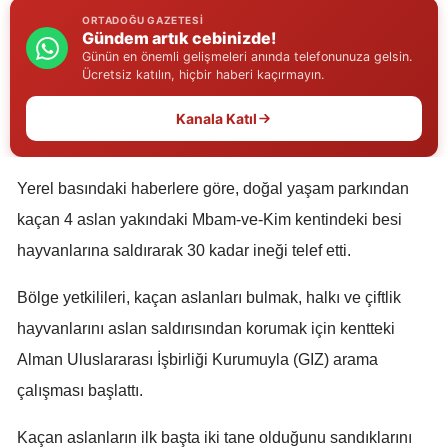
ORTADOĞU GAZETESI
Edirne
Gündem artık cebinizde!
Günün en önemli gelişmeleri anında telefonunuza gelsin.
Elazığ
Ücretsiz katılın, hiçbir haberi kaçırmayın.
Erzincan
Kanala Katıl
Erzurum
Eskişehir
Yerel basındaki haberlere göre, doğal yaşam parkından
kaçan 4 aslan yakındaki Mbam-ve-Kim kentindeki besi
Gaziantep
hayvanlarına saldırarak 30 kadar ineği telef etti.
Giresun
Bölge yetkilileri, kaçan aslanları bulmak, halkı ve çiftlik
Gümüşhane
hayvanlarını aslan saldırısından korumak için kentteki
Hakkari
Alman Uluslararası İşbirliği Kurumuyla (GIZ) arama
çalışması başlattı.
Hatay
Isparta
Kaçan aslanların ilk başta iki tane olduğunu sandıklarını