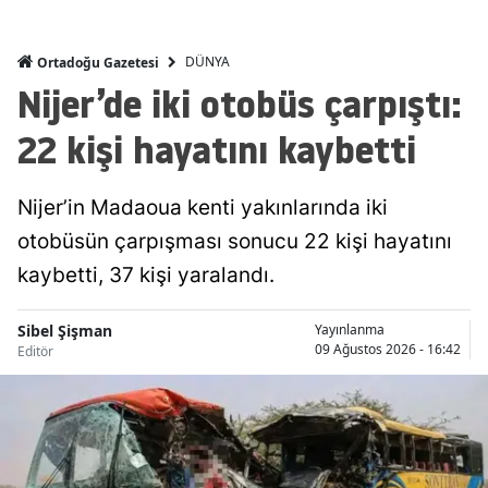
Malatya
DÜNYA
Ortadoğu Gazetesi
Manisa
Nijer’de iki otobüs çarpıştı:
Kahramanmaraş
22 kişi hayatını kaybetti
Mardin
Nijer’in Madaoua kenti yakınlarında iki
Muğla
otobüsün çarpışması sonucu 22 kişi hayatını
Muş
kaybetti, 37 kişi yaralandı.
Nevşehir
Sibel Şişman
Yayınlanma
Niğde
09 Ağustos 2026 - 16:42
Editör
Ordu
Rize
Sakarya