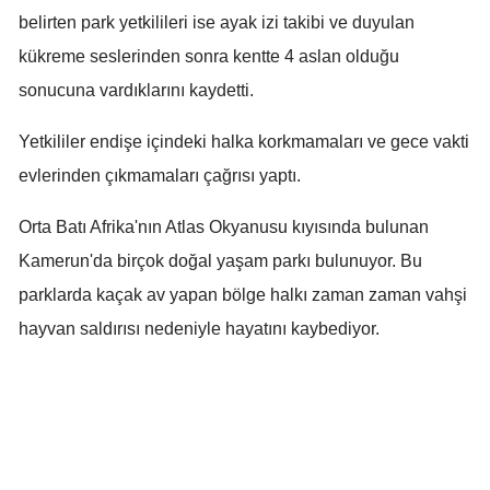
belirten park yetkilileri ise ayak izi takibi ve duyulan
Mersin
kükreme seslerinden sonra kentte 4 aslan olduğu
İstanbul
sonucuna vardıklarını kaydetti.
İzmir
Yetkililer endişe içindeki halka korkmamaları ve gece vakti
Kars
evlerinden çıkmamaları çağrısı yaptı.
Kastamonu
Orta Batı Afrika'nın Atlas Okyanusu kıyısında bulunan
Kayseri
Kamerun'da birçok doğal yaşam parkı bulunuyor. Bu
parklarda kaçak av yapan bölge halkı zaman zaman vahşi
Kırklareli
hayvan saldırısı nedeniyle hayatını kaybediyor.
Kırşehir
Kocaeli
Konya
Kütahya