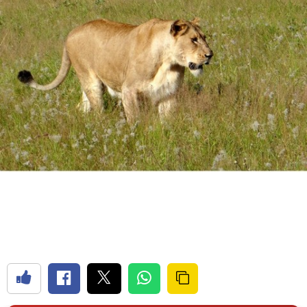
Bilecik
Bingöl
Bitlis
Bolu
Burdur
Bursa
Çanakkale
Çankırı
Çorum
Denizli
Diyarbakır