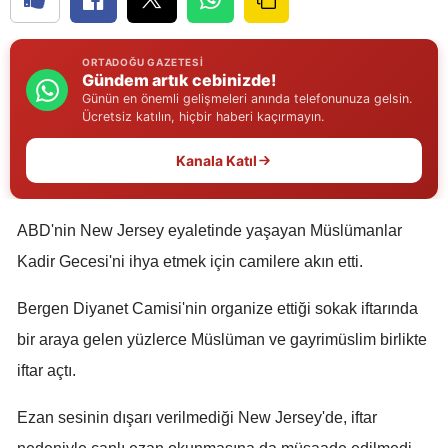
Edirne
ORTADOĞU GAZETESI
Elazığ
Gündem artık cebinizde!
Günün en önemli gelişmeleri anında telefonunuza gelsin.
Erzincan
Ücretsiz katılın, hiçbir haberi kaçırmayın.
Erzurum
Kanala Katıl
Eskişehir
Gaziantep
ABD'nin New Jersey eyaletinde yaşayan Müslümanlar
Kadir Gecesi'ni ihya etmek için camilere akın etti.
Giresun
Bergen Diyanet Camisi'nin organize ettiği sokak iftarında
Gümüşhane
bir araya gelen yüzlerce Müslüman ve gayrimüslim birlikte
Hakkari
iftar açtı.
Hatay
Ezan sesinin dışarı verilmediği New Jersey'de, iftar
Isparta