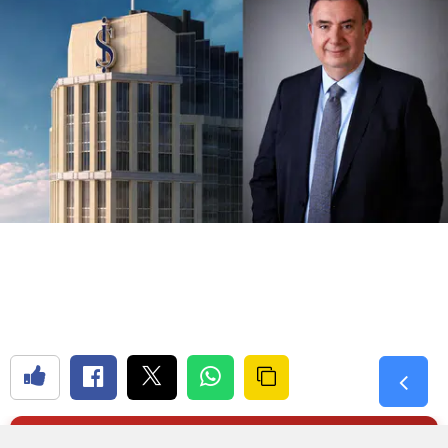
Samsun
Siirt
Sinop
Sivas
Tekirdağ
Tokat
Trabzon
Tunceli
Şanlıurfa
Uşak
ORTADOĞU GAZETESI
Van