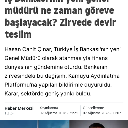
müdürü ne zaman göreve
Malatya
başlayacak? Zirvede devir
Manisa
teslim
Kahramanmaraş
Mardin
Hasan Cahit Çınar, Türkiye İş Bankası'nın yeni
Muğla
Genel Müdürü olarak atanmasıyla finans
dünyasının gündemine oturdu. Bankanın
Muş
zirvesindeki bu değişim, Kamuyu Aydınlatma
Nevşehir
Platformu'na yapılan bildirimle duyuruldu.
Niğde
Karar, sektörde geniş yankı buldu.
Ordu
Haber Merkezi
Yayınlanma
Güncellenme
07 Ağustos 2026 - 21:21
07 Ağustos 2026 - 22:07
Editör
Rize
Sakarya