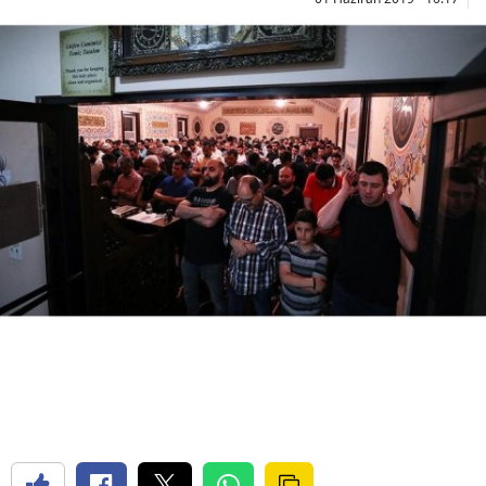
Bilecik
Bingöl
Bitlis
Bolu
Burdur
Bursa
Çanakkale
Çankırı
Çorum
Denizli
Diyarbakır