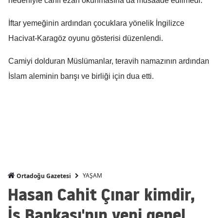
nedeniyle canlı ezan okunmasına da müsaade edilmedi.
Mersin
İftar yemeğinin ardından çocuklara yönelik İngilizce
İstanbul
Hacivat-Karagöz oyunu gösterisi düzenlendi.
İzmir
Camiyi dolduran Müslümanlar, teravih namazının ardından
Kars
İslam aleminin barışı ve birliği için dua etti.
Kastamonu
Kayseri
Kırklareli
Kırşehir
Kocaeli
YAŞAM
Ortadoğu Gazetesi
Hasan Cahit Çınar kimdir,
Konya
İş Bankası'nın yeni genel
Kütahya