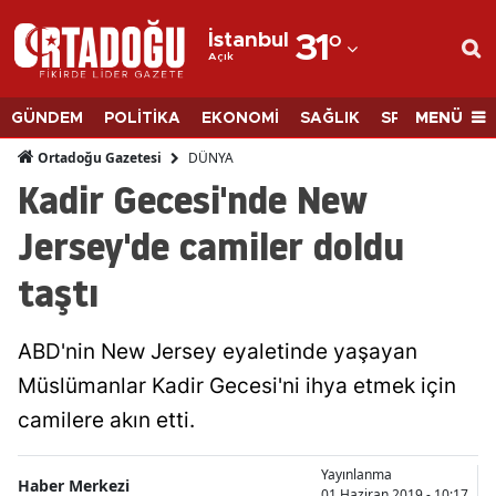
İstanbul
31
°
Açık
Adana
Adıyaman
MENÜ
GÜNDEM
POLİTİKA
EKONOMİ
SAĞLIK
SPOR
BİLİM
Afyonkarahisar
DÜNYA
Ortadoğu Gazetesi
Kadir Gecesi'nde New
Ağrı
Jersey'de camiler doldu
Amasya
taştı
Ankara
Antalya
ABD'nin New Jersey eyaletinde yaşayan
Artvin
Müslümanlar Kadir Gecesi'ni ihya etmek için
camilere akın etti.
Aydın
Balıkesir
Yayınlanma
Haber Merkezi
01 Haziran 2019 - 10:17