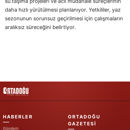
su taşıma projeleri ve acil müdahale süreçlerinin
daha hızlı yürütülmesi planlanıyor. Yetkililer, yaz
Yozgat
sezonunun sorunsuz geçirilmesi için çalışmaların
Zonguldak
aralıksız süreceğini belirtiyor.
Aksaray
Bayburt
Karaman
Kırıkkale
Batman
Şırnak
Bartın
HABERLER
ORTADOĞU
Ardahan
GAZETESI
Gündem
Iğdır