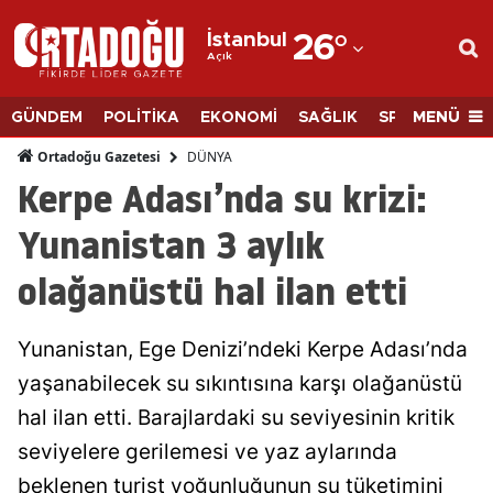
İstanbul
26
°
Açık
Adana
Adıyaman
MENÜ
GÜNDEM
POLİTİKA
EKONOMİ
SAĞLIK
SPOR
BİLİM
Afyonkarahisar
DÜNYA
Ortadoğu Gazetesi
Kerpe Adası’nda su krizi:
Ağrı
Yunanistan 3 aylık
Amasya
olağanüstü hal ilan etti
Ankara
Antalya
Yunanistan, Ege Denizi’ndeki Kerpe Adası’nda
Artvin
yaşanabilecek su sıkıntısına karşı olağanüstü
hal ilan etti. Barajlardaki su seviyesinin kritik
Aydın
seviyelere gerilemesi ve yaz aylarında
Balıkesir
beklenen turist yoğunluğunun su tüketimini