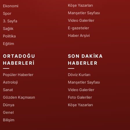
Köşe Yazarları
Ekonomi
Yalova
Manşetler Sayfası
Spor
Video Galeriler
3. Sayfa
Karabük
E-gazeteler
Sağlık
Kilis
Haber Arşivi
Politika
Eğitim
Osmaniye
ORTADOĞU
SON DAKIKA
Düzce
HABERLERI
HABERLER
Popüler Haberler
Döviz Kurları
Astroloji
Manşetler Sayfası
Sanat
Video Galeriler
Gözden Kaçmasın
Foto Galeriler
Dünya
Köşe Yazarları
Genel
Bilişim