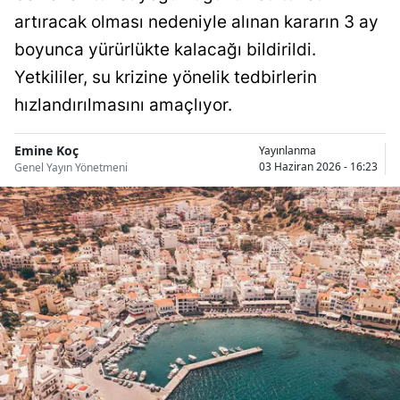
Bilecik
artıracak olması nedeniyle alınan kararın 3 ay
boyunca yürürlükte kalacağı bildirildi.
Bingöl
Yetkililer, su krizine yönelik tedbirlerin
Bitlis
hızlandırılmasını amaçlıyor.
Bolu
Emine Koç
Yayınlanma
Burdur
03 Haziran 2026 - 16:23
Genel Yayın Yönetmeni
Bursa
Çanakkale
Çankırı
Çorum
Denizli
Diyarbakır