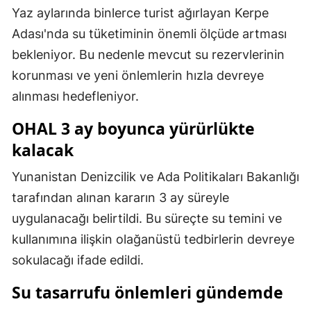
Yaz aylarında binlerce turist ağırlayan Kerpe
Malatya
Adası'nda su tüketiminin önemli ölçüde artması
Manisa
bekleniyor. Bu nedenle mevcut su rezervlerinin
korunması ve yeni önlemlerin hızla devreye
Kahramanmaraş
alınması hedefleniyor.
Mardin
OHAL 3 ay boyunca yürürlükte
Muğla
kalacak
Muş
Yunanistan Denizcilik ve Ada Politikaları Bakanlığı
Nevşehir
tarafından alınan kararın 3 ay süreyle
uygulanacağı belirtildi. Bu süreçte su temini ve
Niğde
kullanımına ilişkin olağanüstü tedbirlerin devreye
Ordu
sokulacağı ifade edildi.
Rize
Su tasarrufu önlemleri gündemde
Sakarya