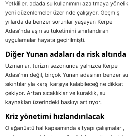
Yetkililer, adada su kullanımını azaltmaya yönelik
Samsun
yeni düzenlemeler üzerinde çalışıyor. Geçmiş
yıllarda da benzer sorunlar yaşayan Kerpe
Siirt
Adası'nda aşırı su tüketimini sınırlandıran
Sinop
uygulamalar hayata geçirilmişti.
Sivas
Diğer Yunan adaları da risk altında
Tekirdağ
Uzmanlar, turizm sezonunda yalnızca Kerpe
Tokat
Adası'nın değil, birçok Yunan adasının benzer su
sıkıntılarıyla karşı karşıya kalabileceğine dikkat
Trabzon
çekiyor. Artan sıcaklıklar ve kuraklık, su
Tunceli
kaynakları üzerindeki baskıyı artırıyor.
Şanlıurfa
Kriz yönetimi hızlandırılacak
Uşak
Olağanüstü hal kapsamında altyapı çalışmaları,
Van