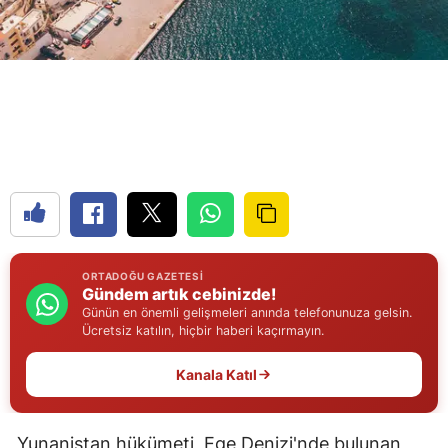
Edirne
Elazığ
Erzincan
Erzurum
Eskişehir
Gaziantep
Giresun
ORTADOĞU GAZETESI
Gündem artık cebinizde!
Gümüşhane
Günün en önemli gelişmeleri anında telefonunuza gelsin.
Ücretsiz katılın, hiçbir haberi kaçırmayın.
Hakkari
Kanala Katıl
Hatay
Isparta
Yunanistan hükümeti, Ege Denizi'nde bulunan