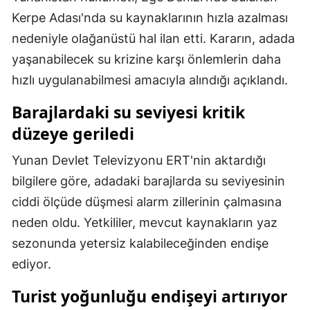
Kerpe Adası'nda su kaynaklarının hızla azalması
Mersin
nedeniyle olağanüstü hal ilan etti. Kararın, adada
İstanbul
yaşanabilecek su krizine karşı önlemlerin daha
İzmir
hızlı uygulanabilmesi amacıyla alındığı açıklandı.
Kars
Barajlardaki su seviyesi kritik
düzeye geriledi
Kastamonu
Yunan Devlet Televizyonu ERT'nin aktardığı
Kayseri
bilgilere göre, adadaki barajlarda su seviyesinin
Kırklareli
ciddi ölçüde düşmesi alarm zillerinin çalmasına
Kırşehir
neden oldu. Yetkililer, mevcut kaynakların yaz
sezonunda yetersiz kalabileceğinden endişe
Kocaeli
ediyor.
Konya
Turist yoğunluğu endişeyi artırıyor
Kütahya