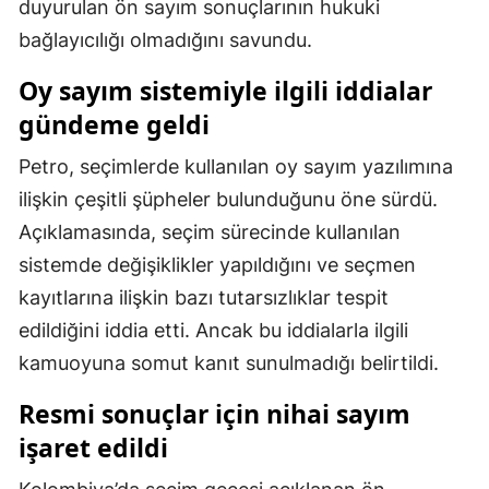
duyurulan ön sayım sonuçlarının hukuki
Mersin
bağlayıcılığı olmadığını savundu.
İstanbul
Oy sayım sistemiyle ilgili iddialar
gündeme geldi
İzmir
Kars
Petro, seçimlerde kullanılan oy sayım yazılımına
ilişkin çeşitli şüpheler bulunduğunu öne sürdü.
Kastamonu
Açıklamasında, seçim sürecinde kullanılan
Kayseri
sistemde değişiklikler yapıldığını ve seçmen
kayıtlarına ilişkin bazı tutarsızlıklar tespit
Kırklareli
edildiğini iddia etti. Ancak bu iddialarla ilgili
Kırşehir
kamuoyuna somut kanıt sunulmadığı belirtildi.
Kocaeli
Resmi sonuçlar için nihai sayım
Konya
işaret edildi
Kütahya