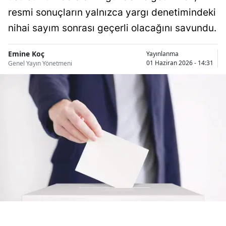
Bilecik
resmi sonuçların yalnızca yargı denetimindeki
nihai sayım sonrası geçerli olacağını savundu.
Bingöl
Bitlis
Emine Koç
Yayınlanma
01 Haziran 2026 - 14:31
Genel Yayın Yönetmeni
Bolu
Burdur
Bursa
Çanakkale
Çankırı
Çorum
Denizli
Diyarbakır