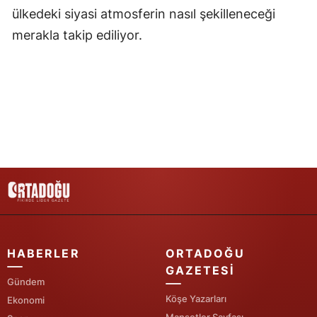
ülkedeki siyasi atmosferin nasıl şekilleneceği
Yozgat
merakla takip ediliyor.
Zonguldak
Aksaray
Bayburt
Karaman
Kırıkkale
Batman
Şırnak
HABERLER
ORTADOĞU
Bartın
GAZETESI
Gündem
Ardahan
Köşe Yazarları
Ekonomi
Iğdır