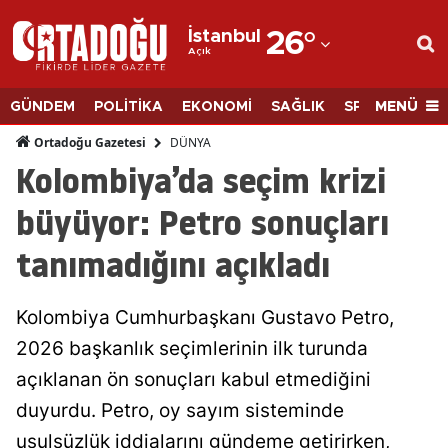
İstanbul
26
°
Açık
Adana
Adıyaman
MENÜ
GÜNDEM
POLİTİKA
EKONOMİ
SAĞLIK
SPOR
BİLİM
Afyonkarahisar
DÜNYA
Ortadoğu Gazetesi
Kolombiya’da seçim krizi
Ağrı
büyüyor: Petro sonuçları
Amasya
tanımadığını açıkladı
Ankara
Antalya
Kolombiya Cumhurbaşkanı Gustavo Petro,
Artvin
2026 başkanlık seçimlerinin ilk turunda
açıklanan ön sonuçları kabul etmediğini
Aydın
duyurdu. Petro, oy sayım sisteminde
Balıkesir
usulsüzlük iddialarını gündeme getirirken,