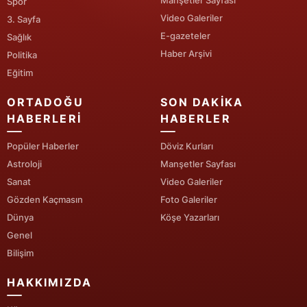
Manşetler Sayfası
Spor
Video Galeriler
3. Sayfa
Yalova
E-gazeteler
Sağlık
Haber Arşivi
Karabük
Politika
Eğitim
Kilis
ORTADOĞU
SON DAKIKA
Osmaniye
HABERLERI
HABERLER
Düzce
Popüler Haberler
Döviz Kurları
Astroloji
Manşetler Sayfası
Sanat
Video Galeriler
Gözden Kaçmasın
Foto Galeriler
Dünya
Köşe Yazarları
Genel
Bilişim
HAKKIMIZDA