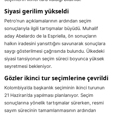
Samsun
Siyasi gerilim yükseldi
Siirt
Petro’nun açıklamalarının ardından seçim
sonuçlarıyla ilgili tartışmalar büyüdü. Muhalif
Sinop
aday Abelardo de la Espriella, ön sonuçların
Sivas
halkın iradesini yansıttığını savunarak sonuçlara
Tekirdağ
saygı gösterilmesi çağrısında bulundu. Ülkedeki
siyasi tansiyonun seçim süreci boyunca yüksek
Tokat
seyretmesi bekleniyor.
Trabzon
Gözler ikinci tur seçimlerine çevrildi
Tunceli
Kolombiya’da başkanlık seçiminin ikinci turunun
Şanlıurfa
21 Haziran’da yapılması planlanıyor. Seçim
Uşak
sonuçlarına yönelik tartışmalar sürerken, resmi
sayım sürecinin tamamlanmasının ardından
Van