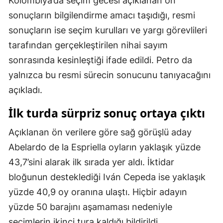
Kolombiya’da seçim gecesi açıklanan ön
sonuçların bilgilendirme amacı taşıdığı, resmi
Malatya
sonuçların ise seçim kurulları ve yargı görevlileri
Manisa
tarafından gerçekleştirilen nihai sayım
Kahramanmaraş
sonrasında kesinleştiği ifade edildi. Petro da
yalnızca bu resmi sürecin sonucunu tanıyacağını
Mardin
açıkladı.
Muğla
İlk turda sürpriz sonuç ortaya çıktı
Muş
Açıklanan ön verilere göre sağ görüşlü aday
Nevşehir
Abelardo de la Espriella oyların yaklaşık yüzde
Niğde
43,7’sini alarak ilk sırada yer aldı. İktidar
bloğunun desteklediği Iván Cepeda ise yaklaşık
Ordu
yüzde 40,9 oy oranına ulaştı. Hiçbir adayın
Rize
yüzde 50 barajını aşamaması nedeniyle
Sakarya
seçimlerin ikinci tura kaldığı bildirildi.