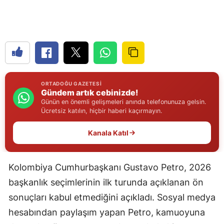
Edirne
Elazığ
Erzincan
Erzurum
ORTADOĞU GAZETESI
Gündem artık cebinizde!
Eskişehir
Günün en önemli gelişmeleri anında telefonunuza gelsin.
Ücretsiz katılın, hiçbir haberi kaçırmayın.
Gaziantep
Kanala Katıl
Giresun
Gümüşhane
Kolombiya Cumhurbaşkanı Gustavo Petro, 2026
Hakkari
başkanlık seçimlerinin ilk turunda açıklanan ön
Hatay
sonuçları kabul etmediğini açıkladı. Sosyal medya
hesabından paylaşım yapan Petro, kamuoyuna
Isparta