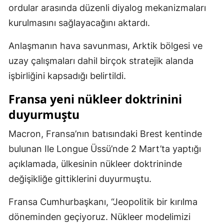
ordular arasında düzenli diyalog mekanizmaları
Samsun
kurulmasını sağlayacağını aktardı.
Siirt
Anlaşmanın hava savunması, Arktik bölgesi ve
Sinop
uzay çalışmaları dahil birçok stratejik alanda
işbirliğini kapsadığı belirtildi.
Sivas
Fransa yeni nükleer doktrinini
Tekirdağ
duyurmuştu
Tokat
Macron, Fransa’nın batısındaki Brest kentinde
Trabzon
bulunan Ile Longue Üssü’nde 2 Mart’ta yaptığı
Tunceli
açıklamada, ülkesinin nükleer doktrininde
değişikliğe gittiklerini duyurmuştu.
Şanlıurfa
Uşak
Fransa Cumhurbaşkanı, “Jeopolitik bir kırılma
döneminden geçiyoruz. Nükleer modelimizi
Van