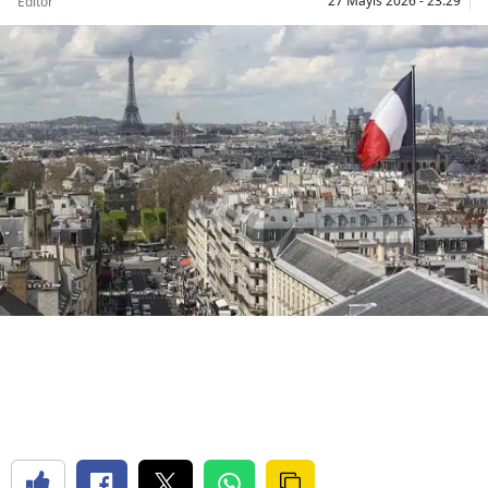
27 Mayıs 2026 - 23:29
Editör
Bilecik
Bingöl
Bitlis
Bolu
Burdur
Bursa
Çanakkale
Çankırı
Çorum
Denizli
Diyarbakır