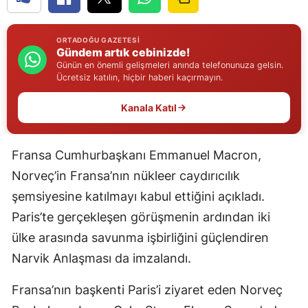
Edirne
ORTADOĞU GAZETESI
Elazığ
Gündem artık cebinizde!
Günün en önemli gelişmeleri anında telefonunuza gelsin.
Erzincan
Ücretsiz katılın, hiçbir haberi kaçırmayın.
Erzurum
Kanala Katıl
Eskişehir
Fransa Cumhurbaşkanı Emmanuel Macron,
Gaziantep
Norveç’in Fransa’nın nükleer caydırıcılık
Giresun
şemsiyesine katılmayı kabul ettiğini açıkladı.
Gümüşhane
Paris’te gerçekleşen görüşmenin ardından iki
ülke arasında savunma işbirliğini güçlendiren
Hakkari
Narvik Anlaşması da imzalandı.
Hatay
Fransa’nın başkenti Paris’i ziyaret eden Norveç
Isparta