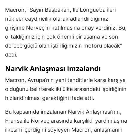
Malatya
Macron, “Sayın Başbakan, Ile Longue’da ileri
nükleer caydırıcılık olarak adlandırdığımız
Manisa
girişime Norveç’in katılmasına onay verdiniz. Bu,
Kahramanmaraş
ortaklığımız için çok önemli bir aşama ve son
derece güçlü olan işbirliğimizin motoru olacak”
Mardin
dedi.
Muğla
Narvik Anlaşması imzalandı
Muş
Macron, Avrupa’nın yeni tehditlerle karşı karşıya
Nevşehir
olduğunu belirterek iki ülke arasındaki işbirliğinin
Niğde
hızlandırılması gerektiğini ifade etti.
Ordu
Bu kapsamda imzalanan Narvik Anlaşması’nın,
Rize
Fransa ile Norveç arasında karşılıklı yardımlaşma
ilkesini içerdiğini söyleyen Macron, anlaşmanın
Sakarya