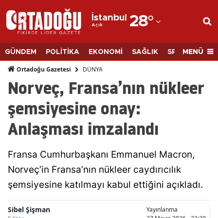
İstanbul
28
°
Açık
Adana
Adıyaman
MENÜ
GÜNDEM
POLİTİKA
EKONOMİ
SAĞLIK
SPOR
BİLİM
Afyonkarahisar
DÜNYA
Ortadoğu Gazetesi
Norveç, Fransa’nın nükleer
Ağrı
şemsiyesine onay:
Amasya
Anlaşması imzalandı
Ankara
Antalya
Fransa Cumhurbaşkanı Emmanuel Macron,
Artvin
Norveç’in Fransa’nın nükleer caydırıcılık
şemsiyesine katılmayı kabul ettiğini açıkladı.
Aydın
Balıkesir
Sibel Şişman
Yayınlanma