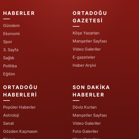
Yalova
HABERLER
ORTADOĞU
GAZETESI
Karabük
Gündem
Köşe Yazarları
Ekonomi
Kilis
Manşetler Sayfası
Spor
Video Galeriler
3. Sayfa
Osmaniye
E-gazeteler
Sağlık
Düzce
Haber Arşivi
Politika
Eğitim
ORTADOĞU
SON DAKIKA
HABERLERI
HABERLER
Popüler Haberler
Döviz Kurları
Astroloji
Manşetler Sayfası
Sanat
Video Galeriler
Gözden Kaçmasın
Foto Galeriler