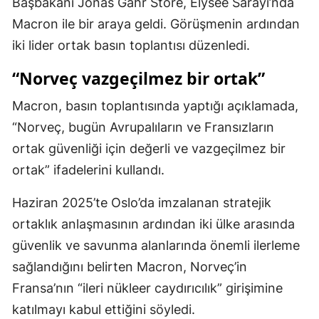
Başbakanı Jonas Gahr Store, Elysee Sarayı’nda
Mersin
Macron ile bir araya geldi. Görüşmenin ardından
iki lider ortak basın toplantısı düzenledi.
İstanbul
“Norveç vazgeçilmez bir ortak”
İzmir
Macron, basın toplantısında yaptığı açıklamada,
Kars
“Norveç, bugün Avrupalıların ve Fransızların
Kastamonu
ortak güvenliği için değerli ve vazgeçilmez bir
Kayseri
ortak” ifadelerini kullandı.
Kırklareli
Haziran 2025’te Oslo’da imzalanan stratejik
ortaklık anlaşmasının ardından iki ülke arasında
Kırşehir
güvenlik ve savunma alanlarında önemli ilerleme
Kocaeli
sağlandığını belirten Macron, Norveç’in
Konya
Fransa’nın “ileri nükleer caydırıcılık” girişimine
katılmayı kabul ettiğini söyledi.
Kütahya