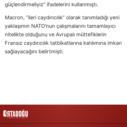
güçlendirmeliyiz” ifadelerini kullanmıştı.
Yozgat
Macron, “ileri caydırıcılık” olarak tanımladığı yeni
Zonguldak
yaklaşımın NATO’nun çalışmalarını tamamlayıcı
Aksaray
nitelikte olduğunu ve Avrupalı müttefiklerin
Fransız caydırıcılık tatbikatlarına katılımına imkan
Bayburt
sağlayacağını belirtmişti.
Karaman
Kırıkkale
Batman
Şırnak
Bartın
Ardahan
Iğdır