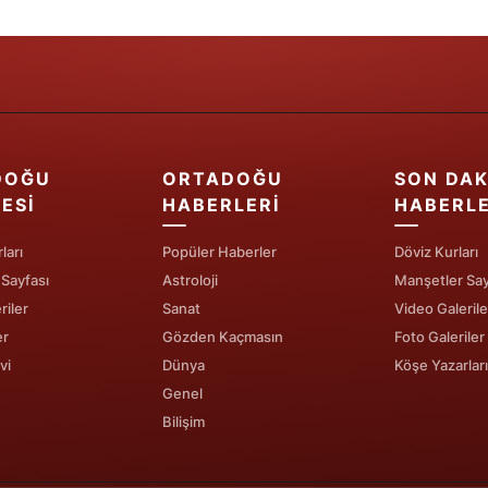
Yozgat
Zonguldak
Aksaray
Bayburt
DOĞU
ORTADOĞU
SON DAK
ESI
HABERLERI
HABERL
Karaman
ları
Popüler Haberler
Döviz Kurları
Kırıkkale
 Sayfası
Astroloji
Manşetler Say
Batman
riler
Sanat
Video Galerile
er
Gözden Kaçmasın
Foto Galeriler
Şırnak
vi
Dünya
Köşe Yazarları
Genel
Bartın
Bilişim
Ardahan
Iğdır