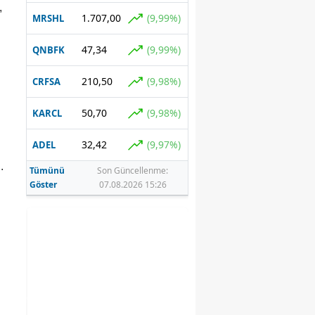
,
1.707,00
(9,99%)
MRSHL
u
47,34
(9,99%)
QNBFK
210,50
(9,98%)
CRFSA
50,70
(9,98%)
KARCL
32,42
(9,97%)
ADEL
.
Tümünü
Son Güncellenme:
Göster
07.08.2026 15:26
e