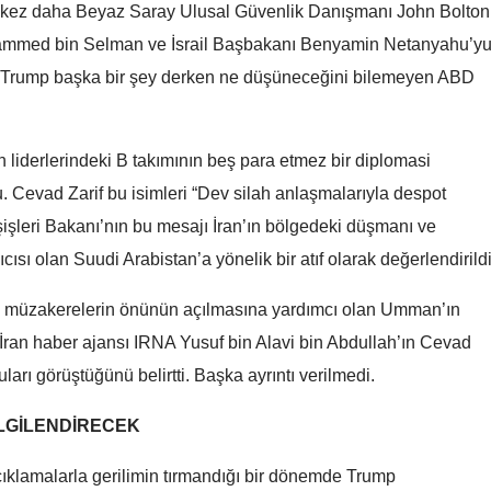
bir kez daha Beyaz Saray Ulusal Güvenlik Danışmanı John Bolton
Mersin
hammed bin Selman ve İsrail Başbakanı Benyamin Netanyahu’y
İstanbul
r, Trump başka bir şey derken ne düşüneceğini bilemeyen ABD
İzmir
n liderlerindeki B takımının beş para etmez bir diplomasi
Kars
u. Cevad Zarif bu isimleri “Dev silah anlaşmalarıyla despot
Kastamonu
şişleri Bakanı’nın bu mesajı İran’ın bölgedeki düşmanı ve
Kayseri
ısı olan Suudi Arabistan’a yönelik bir atıf olarak değerlendirildi
Kırklareli
a müzakerelerin önünün açılmasına yardımcı olan Umman’ın
ti. İran haber ajansı IRNA Yusuf bin Alavi bin Abdullah’ın Cevad
Kırşehir
uları görüştüğünü belirtti. Başka ayrıntı verilmedi.
Kocaeli
İLGİLENDİRECEK
Konya
açıklamalarla gerilimin tırmandığı bir dönemde Trump
Kütahya
Niğde’de otomobilde
Niğde’de otomobild