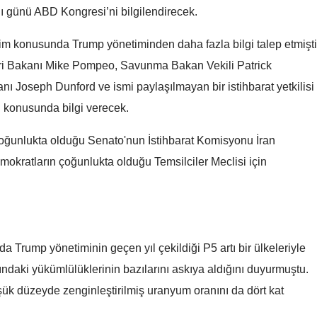
lı günü ABD Kongresi’ni bilgilendirecek.
silahlı saldırı: Bir kadın
silahlı saldırı: Bir kadı
Malatya
hayatını kaybetti
hayatını kaybetti
lim konusunda Trump yönetiminden daha fazla bilgi talep etmişti
Manisa
ri Bakanı Mike Pompeo, Savunma Bakan Vekili Patrick
Kahramanmaraş
Joseph Dunford ve ismi paylaşılmayan bir istihbarat yetkilisi
n konusunda bilgi verecek.
Mardin
Muğla
çoğunlukta olduğu Senato'nun İstihbarat Komisyonu İran
okratların çoğunlukta olduğu Temsilciler Meclisi için
Muş
Nevşehir
Niğde
da Trump yönetiminin geçen yıl çekildiği P5 artı bir ülkeleriyle
Ordu
aki yükümlülüklerinin bazılarını askıya aldığını duyurmuştu.
Rize
şük düzeyde zenginleştirilmiş uranyum oranını da dört kat
Sakarya