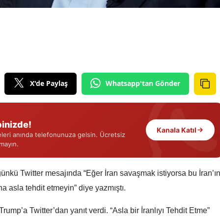
Edirne
Elazığ
Erzincan
Erzurum
X'de Paylaş
Whatsapp'tan Gönder
Eskişehir
Gaziantep
inizde!
Kanala Katıl
Giresun
eri anında telefonunuza gelsin. Ücretsiz
rmayın.
Gümüşhane
Hakkari
kü Twitter mesajında “Eğer İran savaşmak istiyorsa bu İran’ı
a asla tehdit etmeyin” diye yazmıştı.
Hatay
rump’a Twitter’dan yanıt verdi. “Asla bir İranlıyı Tehdit Etme”
Isparta