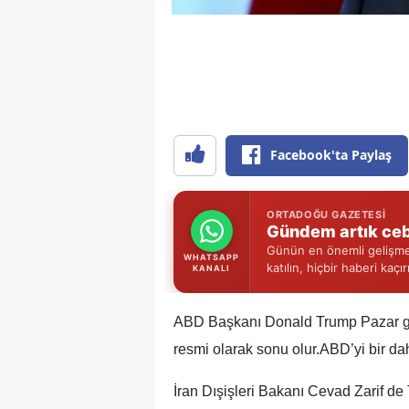
Facebook'ta Paylaş
ORTADOĞU GAZETESI
Gündem artık ceb
Günün en önemli gelişmel
WHATSAPP
katılın, hiçbir haberi kaçı
KANALI
ABD Başkanı Donald Trump Pazar gün
resmi olarak sonu olur.ABD’yi bir dah
İran Dışişleri Bakanı Cevad Zarif de T