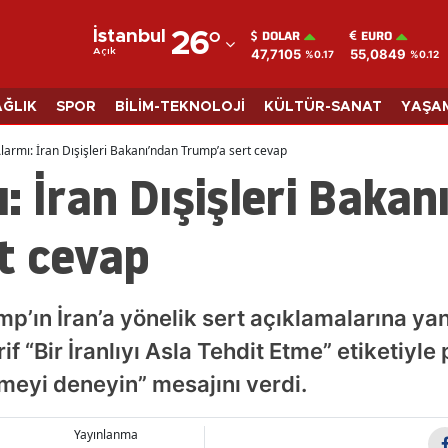
DOLAR
EURO
İstanbul
26
°
47,7105
55,0849
Açık
%0.17
%0.12
Adana
Adıyaman
AĞLIK
SPOR
BİLİM-TEKNOLOJİ
KÜLTÜR-SANAT
YAŞA
Afyonkarahisar
larmı: İran Dışişleri Bakanı’ndan Trump’a sert cevap
: İran Dışişleri Bakan
Ağrı
Amasya
t cevap
Ankara
Antalya
ın İran’a yönelik sert açıklamalarına yanı
Artvin
if “Bir İranlıyı Asla Tehdit Etme” etiketiyle
meyi deneyin” mesajını verdi.
Aydın
Balıkesir
Yayınlanma