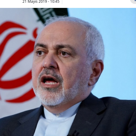
21 Mayıs 2019 - 10:45
Bilecik
Bingöl
Bitlis
Bolu
Burdur
İpek Toplusoy
Fatih Erbak
kimdir, Ahmet
kademeli em
Bursa
Arslan ile sevgili
çağrısı: Ma
Çanakkale
mi? Bodrum'da...
kal...
Çankırı
Çorum
Denizli
Diyarbakır