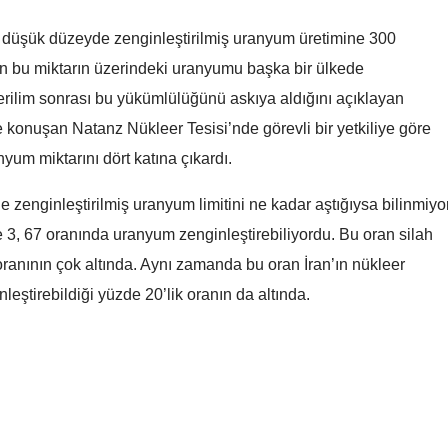
Samsun
 düşük düzeyde zenginleştirilmiş uranyum üretimine 300
ahran bu miktarın üzerindeki uranyumu başka bir ülkede
Siirt
rilim sonrası bu yükümlülüğünü askıya aldığını açıklayan
Sinop
e konuşan Natanz Nükleer Tesisi’nde görevli bir yetkiliye göre
Sivas
yum miktarını dört katına çıkardı.
Tekirdağ
 zenginleştirilmiş uranyum limitini ne kadar aştığıysa bilinmiyor
 3, 67 oranında uranyum zenginleştirebiliyordu. Bu oran silah
Tokat
anının çok altında. Aynı zamanda bu oran İran’ın nükleer
Trabzon
ştirebildiği yüzde 20’lik oranın da altında.
Tunceli
Şanlıurfa
Uşak
Van