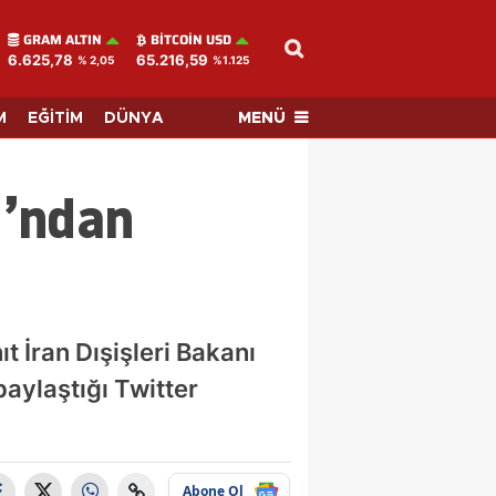
GRAM ALTIN
BITCOIN USD
6.625,78
65.216,59
% 2,05
%1.125
MENÜ
M
EĞİTİM
DÜNYA
ı’ndan
t İran Dışişleri Bakanı
 paylaştığı Twitter
Abone Ol