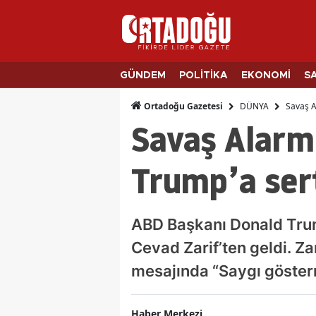
GÜNDEM
POLİTİKA
EKONOMİ
S
DÜNYA
Savaş A
Ortadoğu Gazetesi
Savaş Alarmı
Trump’a ser
ABD Başkanı Donald Trump’
Cevad Zarif’ten geldi. Zar
mesajında “Saygı göster
Haber Merkezi