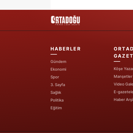
HABERLER
ORTA
GAZET
Gündem
Köşe Yazar
Ekonomi
Manşetler
Spor
Video Gale
3. Sayfa
E-gazetel
Sağlık
Haber Arşi
Politika
Eğitim