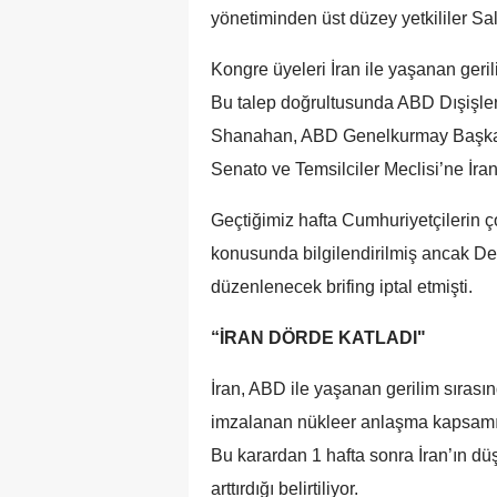
yönetiminden üst düzey yetkililer Sa
Kongre üyeleri İran ile yaşanan geri
Bu talep doğrultusunda ABD Dışişle
Shanahan, ABD Genelkurmay Başkanı 
Senato ve Temsilciler Meclisi’ne İra
Geçtiğimiz hafta Cumhuriyetçilerin 
konusunda bilgilendirilmiş ancak Dem
düzenlenecek brifing iptal etmişti.
“İRAN DÖRDE KATLADI"
İran, ABD ile yaşanan gerilim sırasın
imzalanan nükleer anlaşma kapsamınd
Bu karardan 1 hafta sonra İran’ın dü
arttırdığı belirtiliyor.