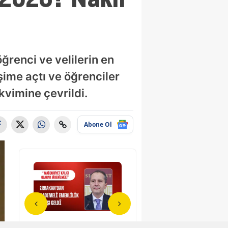
öğrenci ve velilerin en
işime açtı ve öğrenciler
akvimine çevrildi.
Abone Ol
oy
Fatih Erbakan’dan
İpek Toplusoy
Fat