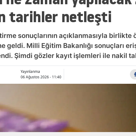
in tarihler netleşti
Samsun
Siirt
ştirme sonuçlarının açıklanmasıyla birlikte 
Sinop
e geldi. Milli Eğitim Bakanlığı sonuçları er
Sivas
endi. Şimdi gözler kayıt işlemleri ile nakil t
Tekirdağ
Yayınlanma
Tokat
06 Ağustos 2026 - 11:40
Trabzon
Tunceli
Şanlıurfa
Uşak
İpek Toplus
Van