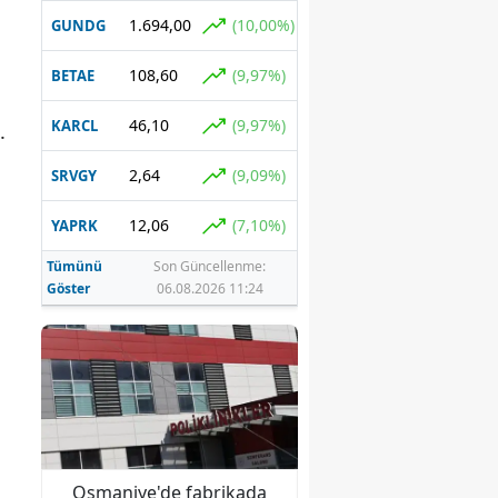
1.694,00
(10,00%)
GUNDG
108,60
(9,97%)
BETAE
46,10
(9,97%)
KARCL
.
2,64
(9,09%)
SRVGY
12,06
(7,10%)
YAPRK
Tümünü
Son Güncellenme:
Göster
06.08.2026 11:24
Osmaniye'de fabrikada
Diyarbakır'da silah