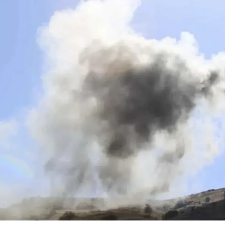
Bilecik
Bingöl
Bitlis
Bolu
Çılgın Sayısal Loto
Balık burcu
Burdur
sonuçları nereden
yorum 6
sorgulanır,
Ağustos'ta 
Bursa
ikramiye n...
söylüyor, h
Çanakkale
kon...
Çankırı
Çorum
Denizli
Diyarbakır