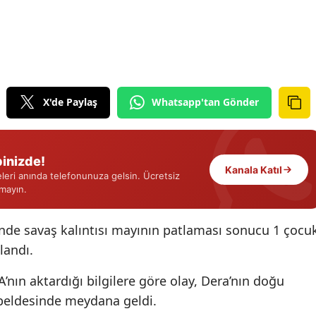
Edirne
Elazığ
Erzincan
X'de Paylaş
Whatsapp'tan Gönder
Erzurum
Eskişehir
inizde!
Gaziantep
Kanala Katıl
eri anında telefonunuza gelsin. Ücretsiz
rmayın.
Giresun
Gümüşhane
inde savaş kalıntısı mayının patlaması sonucu 1 çocu
landı.
Hakkari
Hatay
’nın aktardığı bilgilere göre olay, Dera’nın doğu
 beldesinde meydana geldi.
Isparta