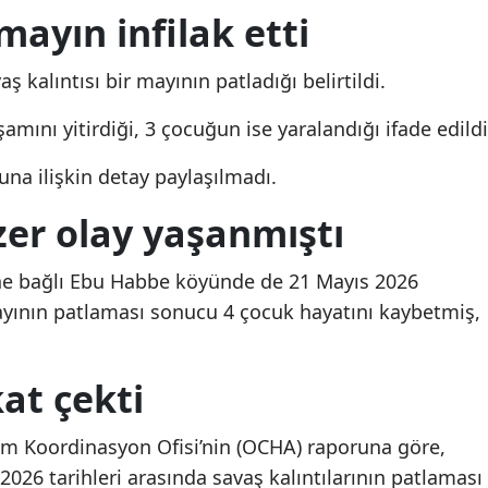
mayın infilak etti
Mersin
İstanbul
kalıntısı bir mayının patladığı belirtildi.
İzmir
ını yitirdiği, 3 çocuğun ise yaralandığı ifade edildi
Kars
una ilişkin detay paylaşılmadı.
Kastamonu
zer olay yaşanmıştı
Kayseri
line bağlı Ebu Habbe köyünde de 21 Mayıs 2026
Kırklareli
mayının patlaması sonucu 4 çocuk hayatını kaybetmiş,
Kırşehir
at çekti
Kocaeli
Konya
dım Koordinasyon Ofisi’nin (OCHA) raporuna göre,
 2026 tarihleri arasında savaş kalıntılarının patlaması
Kütahya
Osmaniye'de fabrikada
Diyarbakır'da silahlı