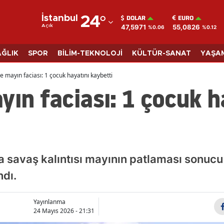
DOLAR
EURO
İstanbul
24
°
47,5971
55,0826
Açık
%0.06
%0.12
Adana
Adıyaman
AĞLIK
SPOR
BİLİM-TEKNOLOJİ
KÜLTÜR-SANAT
YAŞA
Afyonkarahisar
e mayın faciası: 1 çocuk hayatını kaybetti
yın faciası: 1 çocuk h
Ağrı
Amasya
Ankara
Antalya
da savaş kalıntısı mayının patlaması sonucu
Artvin
ndı.
Aydın
Yayınlanma
24 Mayıs 2026 - 21:31
Balıkesir