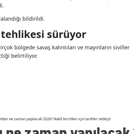
i.
yangın: 2 işçi yaşamını
kavga: 1 hayatını kaybe
Malatya
yitirdi
landığı bildirildi.
Manisa
tehlikesi sürüyor
Kahramanmaraş
Mardin
irçok bölgede savaş kalıntıları ve mayınların siviller
ği belirtiliyor.
Muğla
Muş
Nevşehir
Niğde
Ordu
ıtları ne zaman yapılacak 2026? Nakil tercihleri için tarihler netleşti
Rize
rı ne zaman yapılacak
Sakarya