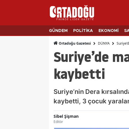
GÜNDEM
POLİTİKA
EKONOMİ
S
DÜNYA
Suriye’d
Ortadoğu Gazetesi
Suriye’de ma
kaybetti
Suriye’nin Dera kırsalın
kaybetti, 3 çocuk yarala
Sibel Şişman
Editör