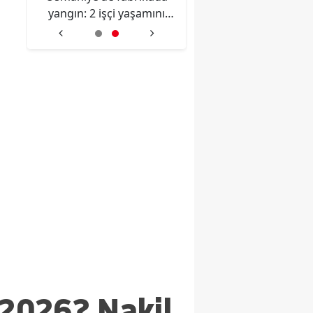
tti
yangın: 2 işçi yaşamını
kavga: 1 hayatını kay
yitirdi
 2026? Nakil