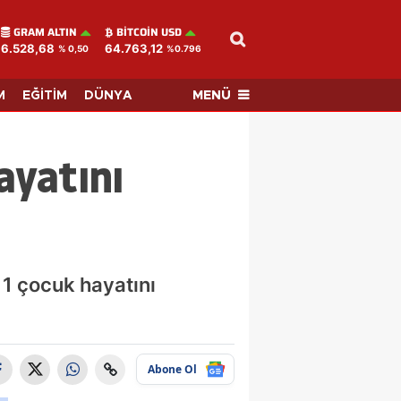
GRAM ALTIN
BITCOIN USD
6.528,68
64.763,12
% 0,50
%0.796
MENÜ
M
EĞİTİM
DÜNYA
ayatını
 1 çocuk hayatını
Abone Ol