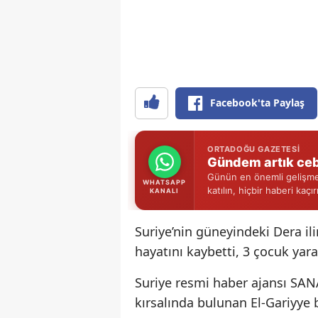
Facebook'ta Paylaş
ORTADOĞU GAZETESI
Gündem artık ceb
Günün en önemli gelişmel
WHATSAPP
katılın, hiçbir haberi kaçı
KANALI
Suriye’nin güneyindeki Dera il
hayatını kaybetti, 3 çocuk yara
Suriye resmi haber ajansı SANA
kırsalında bulunan El-Gariyye