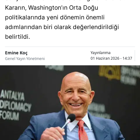
Bilecik
Kararın, Washington’ın Orta Doğu
politikalarında yeni dönemin önemli
Bingöl
adımlarından biri olarak değerlendirildiği
Bitlis
belirtildi.
Bolu
Emine Koç
Yayınlanma
Burdur
01 Haziran 2026 - 14:37
Genel Yayın Yönetmeni
Bursa
Çanakkale
Çankırı
Çorum
Denizli
Diyarbakır