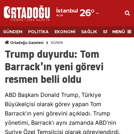
İstanbul
26
°
Açık
Adana
Adıyaman
MENÜ
GÜNDEM
POLİTİKA
EKONOMİ
SAĞLIK
SPOR
BİLİM
Afyonkarahisar
DÜNYA
Ortadoğu Gazetesi
Trump duyurdu: Tom
Ağrı
Barrack’ın yeni görevi
Amasya
resmen belli oldu
Ankara
Antalya
ABD Başkanı Donald Trump, Türkiye
Artvin
Büyükelçisi olarak görev yapan Tom
Barrack’ın yeni görevini açıkladı. Trump
Aydın
yönetimi, Barrack’ı aynı zamanda ABD’nin
Balıkesir
Suriye Özel Temsilcisi olarak görevlendirdi.