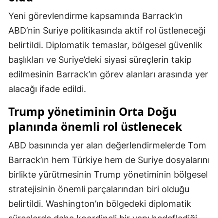
Malatya
Yeni görevlendirme kapsamında Barrack’ın
ABD’nin Suriye politikasında aktif rol üstleneceği
Manisa
belirtildi. Diplomatik temaslar, bölgesel güvenlik
Kahramanmaraş
başlıkları ve Suriye’deki siyasi süreçlerin takip
edilmesinin Barrack’ın görev alanları arasında yer
Mardin
alacağı ifade edildi.
Muğla
Trump yönetiminin Orta Doğu
Muş
planında önemli rol üstlenecek
Nevşehir
ABD basınında yer alan değerlendirmelerde Tom
Niğde
Barrack’ın hem Türkiye hem de Suriye dosyalarını
birlikte yürütmesinin Trump yönetiminin bölgesel
Ordu
stratejisinin önemli parçalarından biri olduğu
Rize
belirtildi. Washington’ın bölgedeki diplomatik
Sakarya