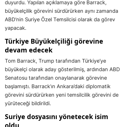
duyurdu. Yapılan açıklamaya göre Barrack,
Mersin
büyükelçilik görevini sürdürürken aynı zamanda
ABD’nin Suriye Özel Temsilcisi olarak da görev
İstanbul
yapacak.
İzmir
Türkiye Büyükelçiliği görevine
Kars
devam edecek
Kastamonu
Tom Barrack, Trump tarafından Türkiye’ye
Kayseri
büyükelçi olarak aday gösterilmiş, ardından ABD
Kırklareli
Senatosu tarafından onaylanarak görevine
başlamıştı. Barrack’ın Ankara’daki diplomatik
Kırşehir
görevini sürdürürken yeni temsilcilik görevini de
Kocaeli
yürüteceği bildirildi.
Konya
Suriye dosyasını yönetecek isim
oldu
Kütahya