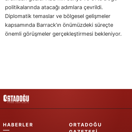
politikalarında atacağı adımlara çevrildi.
Yozgat
Diplomatik temaslar ve bölgesel gelişmeler
Zonguldak
kapsamında Barrack’ın önümüzdeki süreçte
önemli görüşmeler gerçekleştirmesi bekleniyor.
Aksaray
Bayburt
Karaman
Kırıkkale
Batman
Şırnak
Bartın
Ardahan
HABERLER
ORTADOĞU
Iğdır
GAZETESI