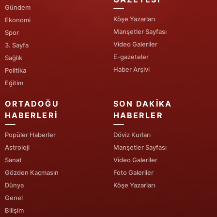
Gündem
Yalova
Köşe Yazarları
Ekonomi
Manşetler Sayfası
Spor
Karabük
Video Galeriler
3. Sayfa
E-gazeteler
Sağlık
Kilis
Haber Arşivi
Politika
Osmaniye
Eğitim
Düzce
ORTADOĞU
SON DAKIKA
HABERLERI
HABERLER
Popüler Haberler
Döviz Kurları
Astroloji
Manşetler Sayfası
Sanat
Video Galeriler
Gözden Kaçmasın
Foto Galeriler
Dünya
Köşe Yazarları
Genel
Bilişim