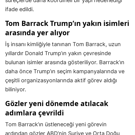
süreçlerde daha koordineli bir yapı hedeflediği
ifade edildi.
Samsun
Tom Barrack Trump’ın yakın isimleri
Siirt
arasında yer alıyor
Sinop
İş insanı kimliğiyle tanınan Tom Barrack, uzun
Sivas
yıllardır Donald Trump’ın yakın çevresinde
Tekirdağ
bulunan isimler arasında gösteriliyor. Barrack’ın
daha önce Trump’ın seçim kampanyalarında ve
Tokat
çeşitli organizasyonlarında aktif görev aldığı
Trabzon
biliniyor.
Tunceli
Gözler yeni dönemde atılacak
Şanlıurfa
adımlara çevrildi
Uşak
Tom Barrack’ın üstleneceği yeni görevin
ardından gözler ABD’nin Suriye ve Orta Doğu
Van