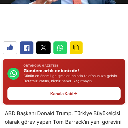
Edirne
Elazığ
Erzincan
Erzurum
Eskişehir
Gaziantep
ORTADOĞU GAZETESI
Gündem artık cebinizde!
Günün en önemli gelişmeleri anında telefonunuza gelsin.
Giresun
Ücretsiz katılın, hiçbir haberi kaçırmayın.
Gümüşhane
Kanala Katıl
Hakkari
Hatay
ABD Başkanı Donald Trump, Türkiye Büyükelçisi
olarak görev yapan Tom Barrack’ın yeni görevini
Isparta