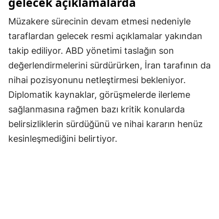
gelecek açıklamalarda
Yozgat
Müzakere sürecinin devam etmesi nedeniyle
taraflardan gelecek resmi açıklamalar yakından
Zonguldak
takip ediliyor. ABD yönetimi taslağın son
Aksaray
değerlendirmelerini sürdürürken, İran tarafının da
Bayburt
nihai pozisyonunu netleştirmesi bekleniyor.
Diplomatik kaynaklar, görüşmelerde ilerleme
Karaman
sağlanmasına rağmen bazı kritik konularda
Kırıkkale
belirsizliklerin sürdüğünü ve nihai kararın henüz
kesinleşmediğini belirtiyor.
Batman
Şırnak
Bartın
Ardahan
Iğdır