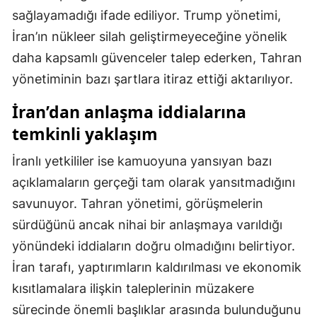
sağlayamadığı ifade ediliyor. Trump yönetimi,
Malatya
İran’ın nükleer silah geliştirmeyeceğine yönelik
Manisa
daha kapsamlı güvenceler talep ederken, Tahran
yönetiminin bazı şartlara itiraz ettiği aktarılıyor.
Kahramanmaraş
İran’dan anlaşma iddialarına
Mardin
temkinli yaklaşım
Muğla
İranlı yetkililer ise kamuoyuna yansıyan bazı
Muş
açıklamaların gerçeği tam olarak yansıtmadığını
Nevşehir
savunuyor. Tahran yönetimi, görüşmelerin
sürdüğünü ancak nihai bir anlaşmaya varıldığı
Niğde
yönündeki iddiaların doğru olmadığını belirtiyor.
Ordu
İran tarafı, yaptırımların kaldırılması ve ekonomik
Rize
kısıtlamalara ilişkin taleplerinin müzakere
sürecinde önemli başlıklar arasında bulunduğunu
Sakarya