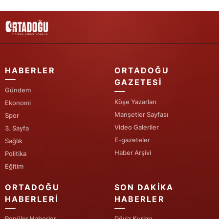
Yalova
Karabük
Kilis
HABERLER
ORTADOĞU
Osmaniye
GAZETESI
Gündem
Düzce
Köşe Yazarları
Ekonomi
Manşetler Sayfası
Spor
Video Galeriler
3. Sayfa
E-gazeteler
Sağlık
Haber Arşivi
Politika
Eğitim
ORTADOĞU
SON DAKIKA
HABERLERI
HABERLER
Popüler Haberler
Döviz Kurları