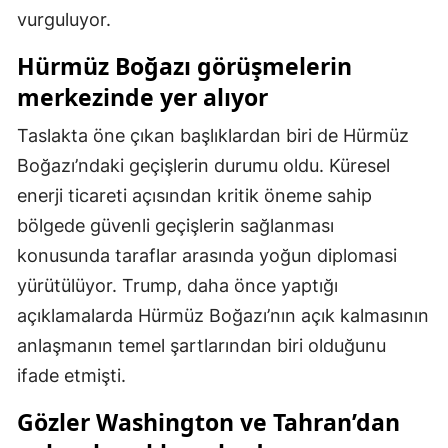
vurguluyor.
Samsun
Hürmüz Boğazı görüşmelerin
Siirt
merkezinde yer alıyor
Sinop
Taslakta öne çıkan başlıklardan biri de Hürmüz
Sivas
Boğazı’ndaki geçişlerin durumu oldu. Küresel
enerji ticareti açısından kritik öneme sahip
Tekirdağ
bölgede güvenli geçişlerin sağlanması
Tokat
konusunda taraflar arasında yoğun diplomasi
Trabzon
yürütülüyor. Trump, daha önce yaptığı
açıklamalarda Hürmüz Boğazı’nın açık kalmasının
Tunceli
anlaşmanın temel şartlarından biri olduğunu
Şanlıurfa
ifade etmişti.
Uşak
Gözler Washington ve Tahran’dan
Van