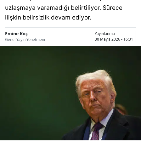
Bilecik
uzlaşmaya varamadığı belirtiliyor. Sürece
ilişkin belirsizlik devam ediyor.
Bingöl
Bitlis
Emine Koç
Yayınlanma
30 Mayıs 2026 - 16:31
Genel Yayın Yönetmeni
Bolu
Burdur
Bursa
Çanakkale
Çankırı
Çorum
Denizli
Diyarbakır