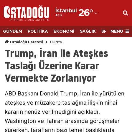
İstanbul
26
°
Açık
Adana
Adıyaman
MENÜ
GÜNDEM
POLİTİKA
EKONOMİ
SAĞLIK
SPOR
BİLİM
Afyonkarahisar
DÜNYA
Ortadoğu Gazetesi
Trump, İran ile Ateşkes
Ağrı
Taslağı Üzerine Karar
Amasya
Vermekte Zorlanıyor
Ankara
Antalya
ABD Başkanı Donald Trump, İran ile yürütülen
Artvin
ateşkes ve müzakere taslağına ilişkin nihai
kararın henüz verilmediğini açıkladı.
Aydın
Washington ve Tahran arasında görüşmeler
Balıkesir
sürerken, tarafların bazı temel başlıklarda