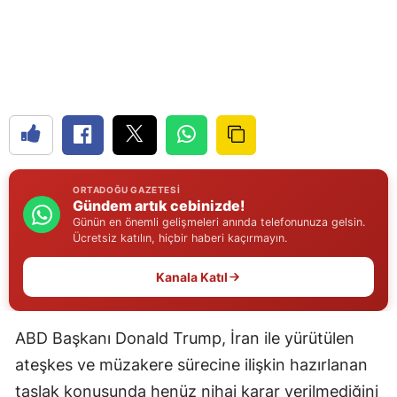
Edirne
Elazığ
Erzincan
Erzurum
Eskişehir
ORTADOĞU GAZETESI
Gaziantep
Gündem artık cebinizde!
Günün en önemli gelişmeleri anında telefonunuza gelsin.
Ücretsiz katılın, hiçbir haberi kaçırmayın.
Giresun
Gümüşhane
Kanala Katıl
Hakkari
ABD Başkanı Donald Trump, İran ile yürütülen
Hatay
ateşkes ve müzakere sürecine ilişkin hazırlanan
Isparta
taslak konusunda henüz nihai karar verilmediğini