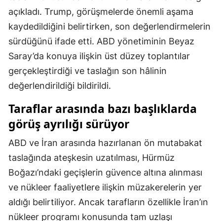
açıkladı. Trump, görüşmelerde önemli aşama
Mersin
kaydedildiğini belirtirken, son değerlendirmelerin
İstanbul
sürdüğünü ifade etti. ABD yönetiminin Beyaz
İzmir
Saray’da konuya ilişkin üst düzey toplantılar
gerçekleştirdiği ve taslağın son hâlinin
Kars
değerlendirildiği bildirildi.
Kastamonu
Taraflar arasında bazı başlıklarda
Kayseri
görüş ayrılığı sürüyor
Kırklareli
ABD ve İran arasında hazırlanan ön mutabakat
Kırşehir
taslağında ateşkesin uzatılması, Hürmüz
Boğazı’ndaki geçişlerin güvence altına alınması
Kocaeli
ve nükleer faaliyetlere ilişkin müzakerelerin yer
Konya
aldığı belirtiliyor. Ancak tarafların özellikle İran’ın
Kütahya
nükleer programı konusunda tam uzlaşı